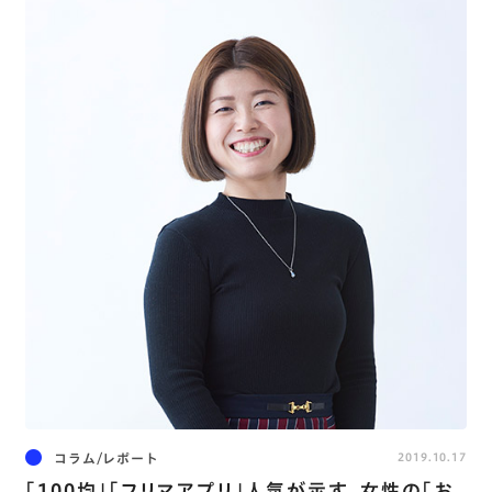
コラム/レポート
2019.10.17
｢100均｣｢フリマアプリ｣人気が示す､女性の｢お