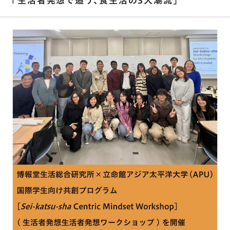
「⽣活者発想で追う､⾷⽣活の3⼤潮流」