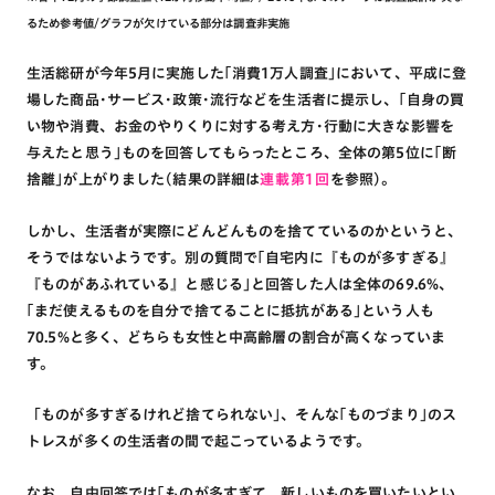
るため参考値/グラフが欠けている部分は調査非実施
生活総研が今年5月に実施した｢消費1万人調査｣において、平成に登
場した商品･サービス･政策･流行などを生活者に提示し、｢自身の買
い物や消費、お金のやりくりに対する考え方･行動に大きな影響を
与えたと思う｣ものを回答してもらったところ、全体の第5位に｢断
捨離｣が上がりました(結果の詳細は
連載第1回
を参照)。
しかし、生活者が実際にどんどんものを捨てているのかというと、
そうではないようです。別の質問で｢自宅内に『ものが多すぎる』
『ものがあふれている』と感じる｣と回答した人は全体の69.6%、
｢まだ使えるものを自分で捨てることに抵抗がある｣という人も
70.5%と多く、どちらも女性と中高齢層の割合が高くなっていま
す。
「ものが多すぎるけれど捨てられない｣、そんな｢ものづまり｣のス
トレスが多くの生活者の間で起こっているようです。
なお、自由回答では｢ものが多すぎて、新しいものを買いたいとい