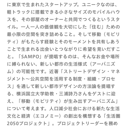
に東京で生まれたスタートアップ。ユニークなのは、
軽トラックに搭載できる小さなサイズのモバイルハウ
スを、その部屋のオーナーと共同でつくるというスタ
イル。一人一人の価値観を大切にした「住む」ための
最小限の空間を突き詰めること。そして移動（モビリ
ティ）がもたらす経験とそのモーメントを共有しあう
ことで生まれる出会いとつながりに希望を見いだすこ
と。「SAMPO」が提唱するのは、そんなお金や場所
に縛られない、新しい都市の生活様式（アーバニズ
ム）の可能性です。近著「ストリートデザイン・マネ
ジメント〜公共空間を活用する制度・組織・プロセ
ス」を通して新しい都市デザインの方法論を提唱す
る、横浜国立大学助教・三浦詩乃さんをゲストに迎
え、「移動（モビリティ）が生み出すアーバニズム」
について考えます。人口減少社会における新たな生活
文化と経済（エコノミー）の創出を構想する「生活圏
2050プロジェクト」。プロジェクトリーダーを務め