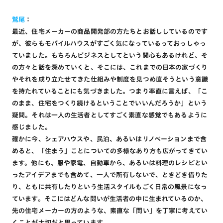
鷲尾
：
最近、住宅メーカーの商品開発部の方たちとお話ししているのです
が、彼らもモバイルハウスがすごく気になっているっておっしゃっ
ていました。もちろんビジネスとしてという関心もあるけれど、そ
の方々と話を深めていくと、そこには、これまでの日本の家づくり
やそれを成り立たせてきた仕組みや制度を見つめ直そうという意識
を持たれていることにも気づきました。つまり率直に言えば、「こ
のまま、住宅をつくり続けるということでいいんだろうか」という
疑問。それは一人の生活者としてすごく素直な感覚でもあるように
感じました。
確かに今、シェアハウスや、民泊、あるいはリノベーションまで含
めると、「住まう」ことについての多様なあり方も広がってきてい
ます。他にも、服や家電、自動車から、あるいは料理のレシピとい
ったアイデアまでも含めて、一人で所有しないで、ときどき借りた
り、ともに共有したりという生活スタイルもごく日常の風景になっ
ています。そこにはどんな問いが生活者の中に生まれているのか、
先の住宅メーカーの方のような、素直な「問い」を丁寧に考えてい
くことが大切だと思っています。