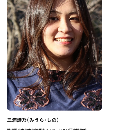
三浦詩乃（みうら・しの）