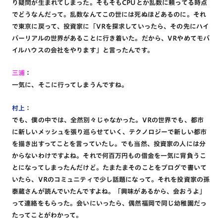
り疑問が生まれてしまった。そもそもCPUとか乱数に頼ってる時点
でどうなんだって。乱数なんてこの世には死ぬほどあるのに。それ
で東京に戻って、投資家に「VRを探求していったら、その先にハイ
パーリアルの世界があることに行き着いた。だから、VRやめてモバ
イルハウスの会社をやります」と言ったんです。
三浦
：
一気に、そこに行ってしまうんですね。
村上
：
でも、僕の中では、全然別々じゃなかった。VRの世界でも、都市
に新しいメッシュを張り巡らせていく、テクノロジーで新しい都市
を描き出すってことを言っていたし。でも当然、投資家の人には分
からないわけですよね。それで何百万円もの借金を一気に背負うこ
とになってしまったんだけど。たまたまそのことをブログで書いて
いたら、VRのコミュニティで少し話題になって。それを投資家の孫
泰蔵さんが読んでいたんですよね。「興味があるから、会おうよ」
って連絡をもらった。会いにいったら、偶然福岡で同じ幼稚園だっ
たってことがわかって。