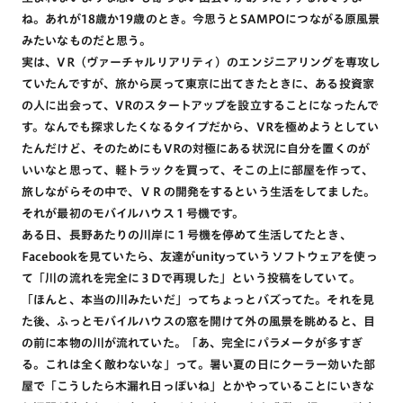
ね。あれが18歳か19歳のとき。今思うとSAMPOにつながる原風景
みたいなものだと思う。
実は、VR（ヴァーチャルリアリティ）のエンジニアリングを専攻し
ていたんですが、旅から戻って東京に出てきたときに、ある投資家
の人に出会って、VRのスタートアップを設立することになったんで
す。なんでも探求したくなるタイプだから、VRを極めようとしてい
たんだけど、そのためにもVRの対極にある状況に自分を置くのが
いいなと思って、軽トラックを買って、そこの上に部屋を作って、
旅しながらその中で、ＶＲの開発をするという生活をしてました。
それが最初のモバイルハウス１号機です。
ある日、長野あたりの川岸に１号機を停めて生活してたとき、
Facebookを見ていたら、友達がunityっていうソフトウェアを使っ
て「川の流れを完全に３Dで再現した」という投稿をしていて。
「ほんと、本当の川みたいだ」ってちょっとバズってた。それを見
た後、ふっとモバイルハウスの窓を開けて外の風景を眺めると、目
の前に本物の川が流れていた。「あ、完全にパラメータが多すぎ
る。これは全く敵わないな」って。暑い夏の日にクーラー効いた部
屋で「こうしたら木漏れ日っぽいね」とかやっていることにいきな