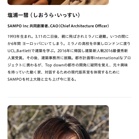
塩浦一彗 （しおうら・いっすい）
SAMPO Inc 共同創業者、CAO（Chief Architecture Officer)
1993年生まれ。3.11の二日後、親に飛ばされミラノに避難。いつの間に
か6年間 ヨーロッパにいてしまう。ミラノの高校を卒業しロンドンに渡り
UCL,Bartlettで建築を学ぶ。2016年に帰国し建築新人戦2016最優秀新
人賞受賞。その後、建築事務所に就職。都市計画等Internationalなプロ
ジェクトに携わるが、Top downの都市の開発に疑問を覚え、元々興味
を持っていた動く家、対話するための現代版茶室を体現するために
SAMPOを村上大陸と立ち上げ今に至る。