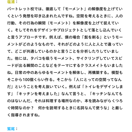
塩浦
：
バートレット校では、徹底して「モーメント」の解像度を上げてい
くという発想を叩き込まれたんですね。空間を考えるときに、人の
行動、その行為の瞬間（モーメント）を解像度を上げて捉えてい
く。そしてそれをデザインやプロジェクトとして落とし込んでいく
と言うアプローチです。例えば、僕の場合「髭を剃る」というモー
メントがどのようなもので、それがどのように人と人とで違ってい
て、どこが共通しているのかと言うことを分析したりしていまし
た。他には、タバコを吸うモーメント、サイクリングしていてスピ
ードが出る瞬間のことなどをテーマにするクラスメイトもいました
ね。日常の中のあらゆるモーメントを解体し、再構築する。模型も
そこから100個くらい作る。そこから「人にとっての空間ってなん
だ」ということを考え抜いていく。例えば「トイレをデザインしま
す」「キッチンを考えました」なんて言うと、「キッチンなんても
のはないんだ、それは料理する場所なのか、本を読みながらくつろ
ぐ時間なのか？ 何かを説明するときに名詞なんて使うな」と厳し
く指導されますね。
鷲尾
：