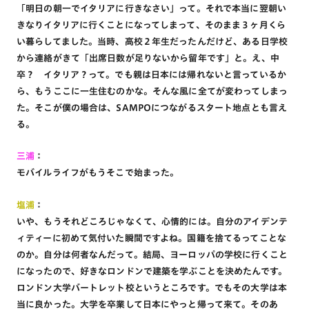
「明日の朝一でイタリアに行きなさい」って。それで本当に翌朝い
きなりイタリアに行くことになってしまって、そのまま３ヶ月くら
い暮らしてました。当時、高校２年生だったんだけど、ある日学校
から連絡がきて「出席日数が足りないから留年です」と。え、中
卒？ イタリア？って。でも親は日本には帰れないと言っているか
ら、もうここに一生住むのかな。そんな風に全てが変わってしまっ
た。そこが僕の場合は、SAMPOにつながるスタート地点とも言え
る。
三浦
：
モバイルライフがもうそこで始まった。
塩浦
：
いや、もうそれどころじゃなくて、心情的には。自分のアイデンテ
ィティーに初めて気付いた瞬間ですよね。国籍を捨てるってことな
のか。自分は何者なんだって。結局、ヨーロッパの学校に行くこと
になったので、好きなロンドンで建築を学ぶことを決めたんです。
ロンドン大学バートレット校というところです。でもその大学は本
当に良かった。大学を卒業して日本にやっと帰って来て。そのあ