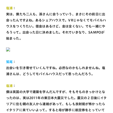
塩浦
：
実は、僕たち二人も、孫さんに会うっていう、まさにその前日に出
会ったんですよね。あるシェアハウスで。VRじゃなくてモバイルハ
ウスをつくりたい。借金はあるけど、金は全くない。でも一緒にや
ろうって。出会った日に決めました。それでいきなり、SAMPOが
始まった。
鷲尾
：
出会いを引き寄せていくんですね。必然なのかもしれませんね。塩
浦さんは、どうしてモバイルハウスだって思ったんだろう。
塩浦
：
僕は英国の大学で建築を学んだんですが、そもそものきっかけとな
ったのは、実は2011年の東日本大震災でした。震災の２日後にイタ
リアに住む親の友人から連絡があって、もしも放射能が怖かったら
イタリアに来ていいよって。すると母が勝手に航空券をとっていて