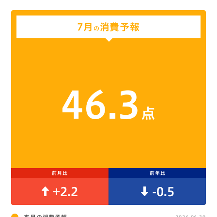
7月
消費予報
の
46.3
点
前月比
前年比
+2.2
-0.5
2026.06.30