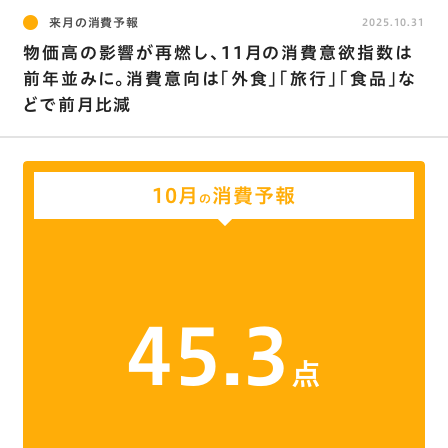
来月の消費予報
2025.10.31
物価高の影響が再燃し､11月の消費意欲指数は
前年並みに。消費意向は｢外食｣｢旅行｣｢食品｣な
どで前月比減
10月
消費予報
の
45.3
点