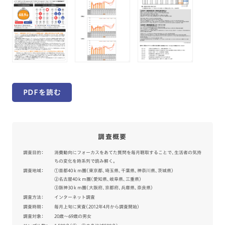
PDFを読む
調査概要
調査目的：
消費動向にフォーカスをあてた質問を毎月聴取することで、生活者の気持
ちの変化を時系列で読み解く。
調査地域：
①首都40ｋｍ圏（東京都、埼玉県、千葉県、神奈川県、茨城県）
②名古屋40ｋｍ圏（愛知県、岐阜県、三重県）
③阪神30ｋｍ圏（大阪府、京都府、兵庫県、奈良県）
調査方法：
インターネット調査
調査時期：
毎月上旬に実査（2012年4月から調査開始）
調査対象：
20歳～69歳の男女