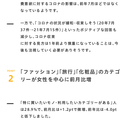
費意欲に対するコロナの影響は､前年7月ほどではなく
なっているようです。
一方で､｢コロナの状況が緩和･収束しそう(20年7月
37件→21年7月15件)｣といったポジティブな回答も
減少し､コロナ収束
に対する見方は1年前より慎重になっていることは､今
後も注視していく必要がありそうです。
｢ファッション｣｢旅行｣｢化粧品｣のカテゴ
POINT
2
リーが女性を中心に前月比増
｢特に買いたいモノ･利用したいカテゴリーがある｣人
は28.9%で､前月比は+1.2ptで微増､前年比は-4.0pt
と低下しました。