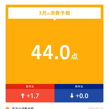
3月
消費予報
の
44.0
点
前月比
前年比
+1.7
+0.0
来月の消費予報
2026.02.27