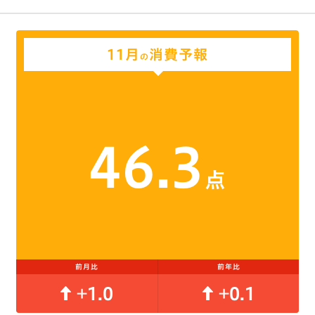
11月
消費予報
の
46.3
点
前月比
前年比
+1.0
+0.1