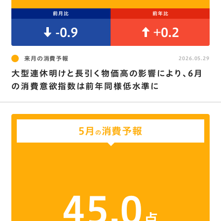
前月比
前年比
-0.9
+0.2
来月の消費予報
2026.05.29
大型連休明けと長引く物価高の影響により、6月
の消費意欲指数は前年同様低水準に
5月
消費予報
の
45.0
点