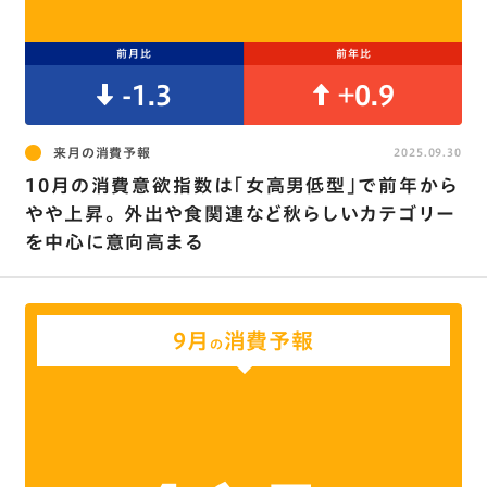
前月比
前年比
-1.3
+0.9
来月の消費予報
2025.09.30
10月の消費意欲指数は｢女高男低型｣で前年から
やや上昇。 外出や食関連など秋らしいカテゴリー
を中心に意向高まる
9月
消費予報
の