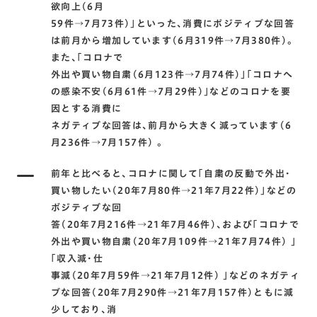
欲向上(6月
59件→7月73件)｣といった､消費にポジティブな回答
は前月から増加しています(6月319件→7月380件)。
また､｢コロナで
外出や買い物自粛(6月123件→7月74件)｣｢コロナへ
の感染不安(6月61件→7月29件)｣などのコロナを要
因とする消費に
ネガティブな回答は､前月から大きく減っています(6
月236件→7月157件) 。
前年と比べると､コロナに関して｢自粛の反動で外出･
買い物したい(20年7月80件→21年7月22件)｣などの
ボジティブな回
答(20年7月216件→21年7月46件)､および｢コロナで
外出や買い物自粛(20年7月109件→21年7月74件) ｣
｢収入減･仕
事減(20年7月59件→21年7月12件) ｣などのネガティ
ブな回答(20年7月290件→21年7月157件)ともに減
少しており､消