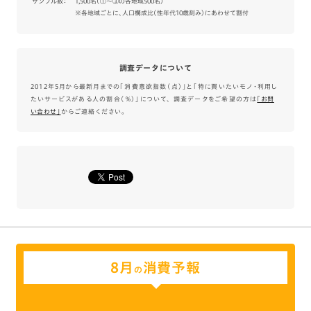
サンプル数：
1,500名（①～③の各地域500名）
※各地域ごとに、人口構成比（性年代10歳刻み）にあわせて割付
調査データについて
2012年5月から最新月までの「消費意欲指数（点）」と「特に買いたいモノ・利用し
たいサービスがある人の割合（％）」について、 調査データをご希望の方は
｢お問
い合わせ｣
からご連絡ください。
8月
消費予報
の