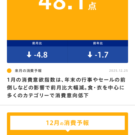
48.1
点
前月比
前年比
-4.8
-1.7
来月の消費予報
2025.12.25
1月の消費意欲指数は､年末の行事やセールの前
倒しなどの影響で前月比大幅減。食･衣を中心に
多くのカテゴリーで消費意向低下
12月
消費予報
の