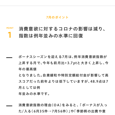
7月のポイント
消費意欲に対するコロナの影響は減り､
POINT
1
指数は例年並みの水準に回復
ボーナスシーズンを迎える7月は､例年消費意欲指数が
上昇する月で､今年も前月比+3.7ptと大きく上昇し､今
年の最高値
となりました。自粛緩和や特別定額給付金が影響して高
スコアだった前年よりは低下していますが､48.9点は7
月としては例
年並みの水準です。
消費意欲指数の理由(OA)をみると､ ｢ボーナスが入っ
た/入る(6月35件→7月56件)｣や｢季節柄の出費や意