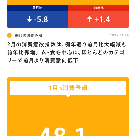
前月比
前年比
-5.8
+1.4
来月の消費予報
2026.01.30
2月の消費意欲指数は､例年通り前月比大幅減も
前年比微増｡ 衣･食を中心に､ほとんどのカテゴ
リーで前月より消費意向低下
1月
消費予報
の