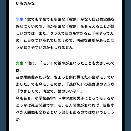
いるのかな。
学生
：家でも学校でも明確な「役割」がなく自己肯定感を
感じにくいので、何か明確な「役割」をもらえることが嬉
しいのでは。また、クラスで目立ちすぎると「何やってん
の」と目をつけられてしまうので、明確な役割があったほ
うが動きやすいのかもしれません。
先生
：他に、「モテ」の基準が変わったことも大きいので
は。
昔は尾崎豊みたいな、ちょっと斜に構えた不良がモテてい
ました。でも今モテるのは、『逃げ恥』の星野源のような
「やさしくて、清潔で、頭のいい子」。
今も昔も、小学校高学年～中学生の男子にとってモテるか
どうかは死活問題です。モテる人間像が変われば、目指す
べき人間像も変わるという部分もあるのではないでしょう
か。