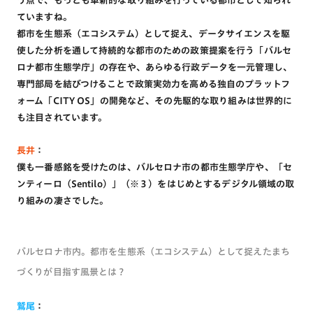
う点で、もっとも革新的な取り組みを行っている都市として知られ
ていますね。
都市を生態系（エコシステム）として捉え、データサイエンスを駆
使した分析を通して持続的な都市のための政策提案を行う「バルセ
ロナ都市生態学庁」の存在や、あらゆる行政データを一元管理し、
専門部局を結びつけることで政策実効力を高める独自のプラットフ
ォーム「CITY OS」の開発など、その先駆的な取り組みは世界的に
も注目されています。
長井
：
僕も一番感銘を受けたのは、バルセロナ市の都市生態学庁や、「セ
ンティーロ（Sentilo）」（※３）をはじめとするデジタル領域の取
り組みの凄さでした。
バルセロナ市内。都市を生態系（エコシステム）として捉えたまち
づくりが目指す風景とは？
鷲尾
：