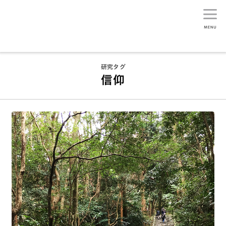
生活総研
研究タグ
信仰