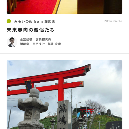
みらいのめ from 愛知県
2016.06.16
未来志向の僧侶たち
生活総研 客員研究員
博報堂 関西支社
福井 良應