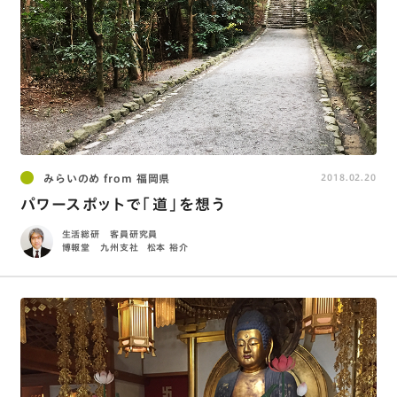
みらいのめ from 福岡県
2018.02.20
パワースポットで「道」を想う
生活総研 客員研究員
博報堂 九州支社
松本 裕介