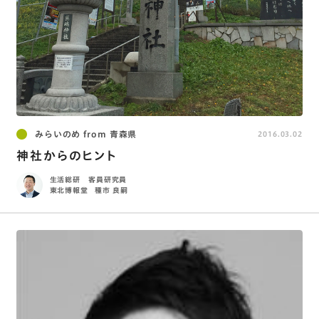
みらいのめ from 青森県
2016.03.02
神社からのヒント
生活総研 客員研究員
東北博報堂
種市 良嗣