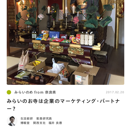
みらいのめ from 奈良県
2017.02.20
みらいのお寺は企業のマーケティング・パートナ
ー？
生活総研 客員研究員
博報堂 関西支社
福井 良應