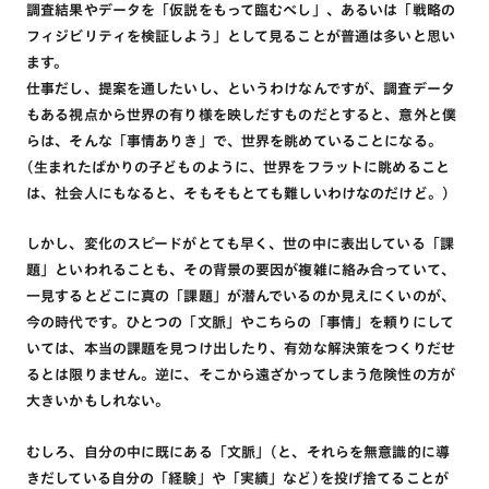
調査結果やデータを「仮説をもって臨むべし」、あるいは「戦略の
フィジビリティを検証しよう」として見ることが普通は多いと思い
ます。
仕事だし、提案を通したいし、というわけなんですが、調査データ
もある視点から世界の有り様を映しだすものだとすると、意外と僕
らは、そんな「事情ありき」で、世界を眺めていることになる。
(生まれたばかりの子どものように、世界をフラットに眺めること
は、社会人にもなると、そもそもとても難しいわけなのだけど。)
しかし、変化のスピードがとても早く、世の中に表出している「課
題」といわれることも、その背景の要因が複雑に絡み合っていて、
一見するとどこに真の「課題」が潜んでいるのか見えにくいのが、
今の時代です。ひとつの「文脈」やこちらの「事情」を頼りにして
いては、本当の課題を見つけ出したり、有効な解決策をつくりだせ
るとは限りません。逆に、そこから遠ざかってしまう危険性の方が
大きいかもしれない。
むしろ、自分の中に既にある「文脈」(と、それらを無意識的に導
きだしている自分の「経験」や「実績」など)を投げ捨てることが