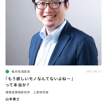
私の生活定点
2017.06.12
｢もう欲しいモノなんてないよね～｣
って本当か？
博報堂買物研究所 上席研究員
山本泰士