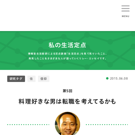
生活総研
私の生活定点
博報堂生活総研による定点調査「生活定点」を見て気づいたこと、
発見したことをさまざまな人が語っていくリレー・エッセイです。
2015.06.08
研究タグ
住
信仰
第5回
料理好きな男は転職を考えてるかも