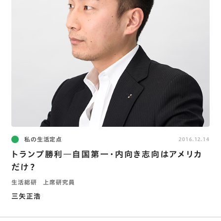
私の生活定点
2016.12.14
トランプ勝利―自国第一・内向き志向はアメリカ
だけ？
生活総研 上席研究員
三矢正浩