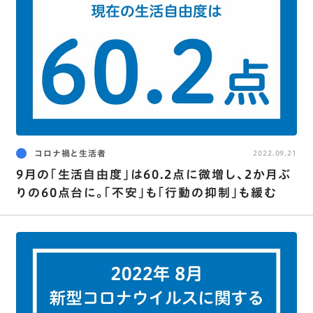
コロナ禍と生活者
2022.09.21
9月の｢生活自由度｣は60.2点に微増し､2か月ぶ
りの60点台に。｢不安｣も｢行動の抑制｣も緩む