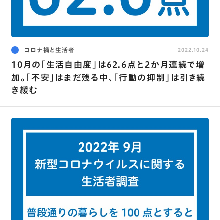
コロナ禍と生活者
2022.10.24
10月の｢生活自由度｣は62.6点と2か月連続で増
加。｢不安｣はまだ残る中､｢行動の抑制｣は引き続
き緩む