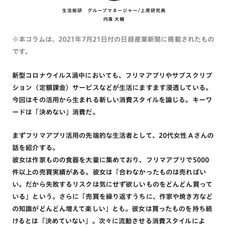
生活総研 グループマネージャー/上席研究員
内濱 大輔
※本コラムは、2021年7月21日付の日経産業新聞に掲載されたもの
です。
新型コロナウイルス渦中においても、フリマアプリやサブスクリプ
ション（定額課金）サービスなどが生活にますます浸透している。
今回はその活用から生まれる新しい消費スタイルを論じる。キーワ
ードは「決めない」消費だ。
まずフリマアプリ活用の先端的な生活者として、20代女性Ａさんの
話を紹介する。
彼女は作家ものの食器を大量に集めており、フリマアプリで5000
件以上の売買実績がある。彼女は「合わなかったものは売ればい
い。だから失敗するリスクは気にせず欲しいものをどんどん買って
いる」という。さらに「売買を繰り返すうちに、作家や焼き方など
の知識がどんどん増えて楽しい」とも。彼女は買ったものを持ち続
けるとは「決めていない」。次々に流動させる消費スタイルによ