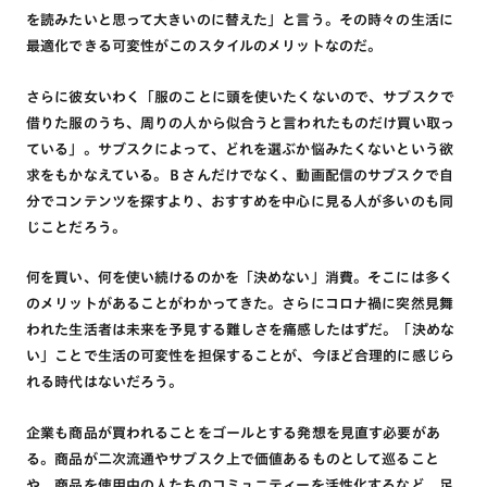
を読みたいと思って大きいのに替えた」と言う。その時々の生活に
最適化できる可変性がこのスタイルのメリットなのだ。
さらに彼女いわく「服のことに頭を使いたくないので、サブスクで
借りた服のうち、周りの人から似合うと言われたものだけ買い取っ
ている」。サブスクによって、どれを選ぶか悩みたくないという欲
求をもかなえている。Ｂさんだけでなく、動画配信のサブスクで自
分でコンテンツを探すより、おすすめを中心に見る人が多いのも同
じことだろう。
何を買い、何を使い続けるのかを「決めない」消費。そこには多く
のメリットがあることがわかってきた。さらにコロナ禍に突然見舞
われた生活者は未来を予見する難しさを痛感したはずだ。「決めな
い」ことで生活の可変性を担保することが、今ほど合理的に感じら
れる時代はないだろう。
企業も商品が買われることをゴールとする発想を見直す必要があ
る。商品が二次流通やサブスク上で価値あるものとして巡ること
や、商品を使用中の人たちのコミュニティーを活性化するなど、足