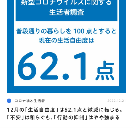
コロナ禍と生活者
2022.12.21
12月の｢生活自由度｣は62.1点と微減に転じる｡
｢不安｣は和らぐも､｢行動の抑制｣はやや強まる