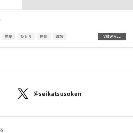
す
産業
ひとり
時間
趣味
VIEW ALL
ト
みんな
環境
年齢
コミュニティ
感情ミュート社会
恋愛
Z家族
消齢化
い
生活DX定点
信仰
モノ・コト・トキ
定年
調理
デジノグラフィ
スポーツ
おしゃれ
アナログ
女性
60代
没頭
@seikatsusoken
ュアライゼーション
価値観
トキ消費
金
ダジャレ
ひとりごはん
生活定点
消費
利他
推し
家族
ウェアラブル
SS
ローバル
シルバー
アート
おばさん研究