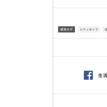
研究タグ
シティポップ
データ可視化
働き
転職
未来誘発
モノ
デジタル
クリ
社会
オタク
生活
広告
人間関係
生活図鑑
ひと
日本
アセアン
AI
消齢化社会