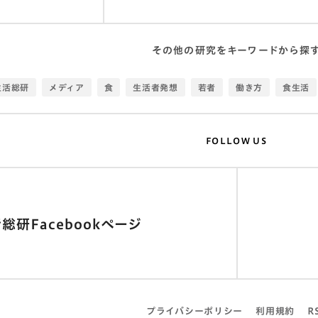
その他の研究をキーワードから探
生活総研
メディア
食
生活者発想
若者
働き方
食生活
色分析
生活知新
家計簿
物語
移動
トレンド
コウホー
ウェルビーイング
作詞作曲
アイドル
テクノロジー
写真調査
FOLLOW US
幸福度
地域
アプリ
理想
感情
観光
都市
エモ
エイティブ
交流
ライフスタイル
建築
消費者
教育
調理
学び
位置情報
住
ビッグデータ
老後
キャリアアップ
総研Facebookページ
街
SNS
幸福
写真加工
実用
生活寿命
データビジ
りマグマ
推し活
スマートフォン
食事
仕事
コロナ
お
子供
衣
大人
サマーセミナー
検索離れ
生活元年
プライバシーポリシー
利用規約
R
シニア
夫婦
超高齢社会
Ｚ世代
手料理
データ
グ