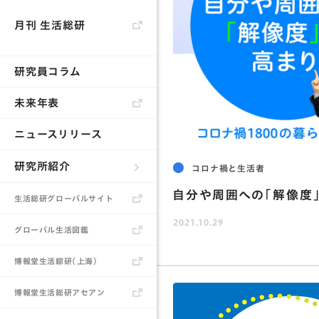
月刊 生活総研
研究員コラム
未来年表
ニュースリリース
研究所紹介
コロナ禍と生活者
自分や周囲への｢解像度
生活総研とは
生活総研グローバルサイト
2021.10.29
所長あいさつ
グローバル生活図鑑
研究員
博報堂生活綜研（上海）
書籍
博報堂生活総研アセアン