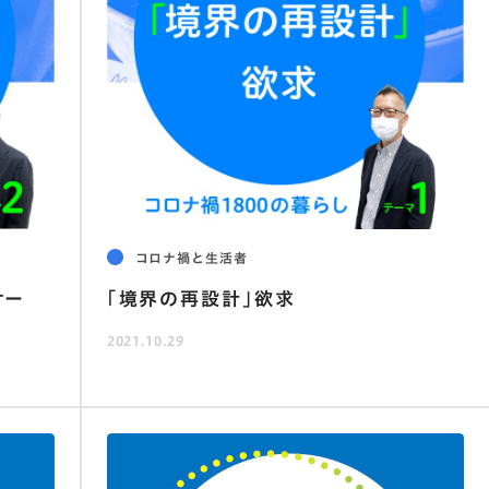
コロナ禍と生活者
サー
｢境界の再設計｣欲求
2021.10.29