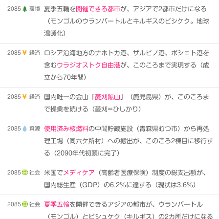
2085
環境
夏季五輪を
開催できる都市
が、アジアで2都市だけになる
（モンゴルのウランバートルとキルギスのビシケク。地球
温暖化）
2085
経済
ロシア沿海地方のナホトカ港、ザルビノ港、ポシェト港を
含む
ウラジオストク自由港
が、このころまで実現する（成
立から70年間）
2085
経済
国内唯一の金山「
菱刈鉱山
」（鹿児島県）が、このころま
で操業を続ける（菱刈=ひしかり）
2085
資源
使用済み核燃料
の中間貯蔵施設（青森県むつ市）から再処
理工場（同六ケ所村）への搬出が、このころ2棟目に移行す
る（2090年代初頭に完了）
2085
社会
米国で
メディケア
（高齢者医療保険）制度の総支出額が、
国内総生産（GDP）の6.2％に達する（現状は3.6％）
2085
社会
夏季五輪
を開催できるアジアの都市が、ウランバートル
（モンゴル）とビシュケク（キルギス）の2カ所だけになる