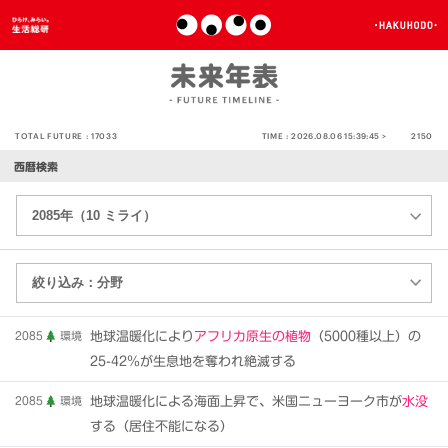
TOTAL FUTURE :
17033
TIME :
2026.08.06 15:39:45 >
2150
西暦検索
2085
環境
地球温暖化により
アフリカ原生の植物
（5000種以上）の
25-42％が生息地を奪われ絶滅する
2085
環境
地球温暖化による海面上昇で、米国ニューヨーク市が
水没
する（居住不能になる）