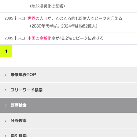
（地球温暖化の影響）
2085
人口
世界の人口
が、このころ約103億人でピークを迎える
（2080年代半ば。2024年は約82億人）
2085
人口
中国の高齢化
率が42.2％でピークに達する
1
未来年表TOP
フリーワード検索
西暦検索
分野検索
索引検索