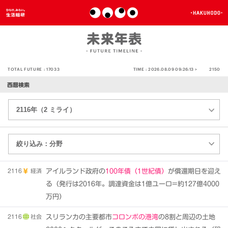
TOTAL FUTURE :
17033
TIME :
2026.08.09 09:26:14 >
2150
西暦検索
2116
経済
アイルランド政府の
100年債（1世紀債）
が償還期日を迎え
る（発行は2016年。調達資金は1億ユーロ=約127億4000
万円）
2116
社会
スリランカの主要都市
コロンボの港湾
の8割と周辺の土地