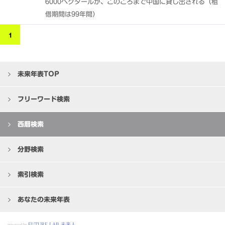
6000ヘクタールが、このころまで中国に貸し出される（租
借期間は99年間）
1
未来年表TOP
フリーワード検索
西暦検索
分野検索
索引検索
あなたの未来年表
FUTURE LAB 未来人
powered by