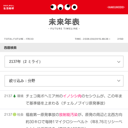
TOTAL FUTURE :
17033
TIME :
2026.08.09 15:49:26 >
2150
西暦検索
2137
環境
チェコ南ボヘミア州の
イノシシ肉
のセシウムが、この年ま
で基準値を上まわる（チェルノブイリ原発事故）
2137
社会
福島第一原発事故の
放射能汚染
が、原発の周辺と北西方向
約30キロで毎時1マイクロシーベルト（年8.76ミリシーベ