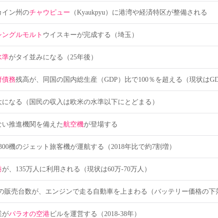
カイン州の
チャウピュー
（Kyaukpyu）に港湾や経済特区が整備される
シングルモルト
ウイスキーが完成する（埼玉）
水準
がタイ並みになる（25年後）
府債務
残高が、同国の国内総生産（GDP）比で100％を超える（現状はGDP
大になる（国民の収入は欧米の水準以下にとどまる）
ない推進機関を備えた
航空機
が登場する
300機のジェット旅客機が運航する（2018年比で約7割増）
港
が、135万人に利用される（現状は60万-70万人）
）の販売台数が、エンジンで走る自動車を上まわる（バッテリー価格の下
業が
パラオの空港
ビルを運営する（2018-38年）