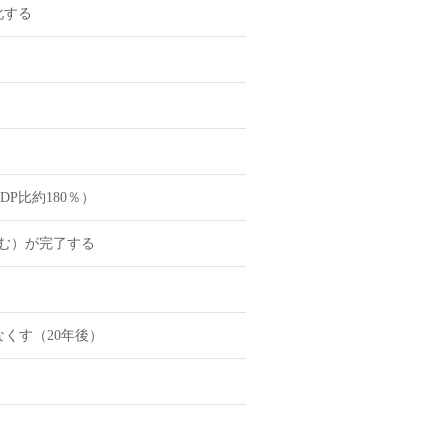
化する
）
P比約180％）
含む）が完了する
なくす（20年後）