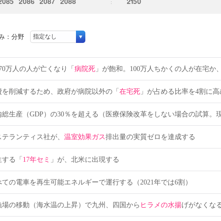
2085
2086
2087
2088
2150
み：分野
70万人の人が亡くなり「
病院死
」が飽和。100万人ちかくの人が在宅か
費を削減するため、政府が病院以外の「
在宅死
」が占める比率を4割に高
内総生産（GDP）の30％を超える（医療保険改革をしない場合の試算。現
ステランティス社が、
温室効果ガス
排出量の実質ゼロを達成する
生する「
17年セミ
」が、北米に出現する
ての電車を再生可能エネルギーで運行する（2021年では6割）
漁場の移動（海水温の上昇）で九州、四国から
ヒラメの水揚
げがなくな