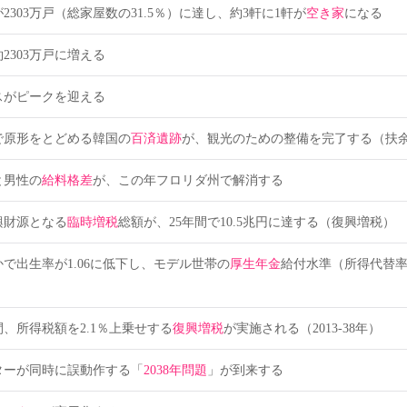
2303万戸（総家屋数の31.5％）に達し、約3軒に1軒が
空き家
になる
2303万戸に増える
スがピークを迎える
で原形をとどめる韓国の
百済遺跡
が、観光のための整備を完了する（扶余遷
と男性の
給料格差
が、この年フロリダ州で解消する
興財源となる
臨時増税
総額が、25年間で10.5兆円に達する（復興増税）
で出生率が1.06に低下し、モデル世帯の
厚生年金
給付水準（所得代替率
間、所得税額を2.1％上乗せする
復興増税
が実施される（2013-38年）
ターが同時に誤動作する「
2038年問題
」が到来する