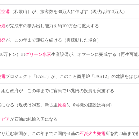
浜空港
（和歌山）が、旅客数を30万人に伸ばす（現状は約13万人）
台港
が完成車の積み出し能力を約100万台に拡大する
原発
が、この年まで運転を続ける（再稼動した場合）
80万トン）の
グリーン水素
生産設備が、オマーンに完成する（再生可能
発電
プロジェクト「FAST」が、このころ商用炉「FAST2」の建設をはじ
り組む政府が、この年までに官民で15兆円の投資を実施する
基になる（現状は24基。新古里
原発
5、6号機の建設は再開）
ラビア
が石油の純輸入国になる
り組む韓国が、この年までに国内61基の
石炭火力発電
所を約20基まで