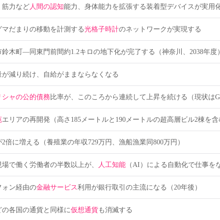
、筋力など
人間の認知
能力、身体能力を拡張する装着型デバイスが実用
グマだまりの移動を計測する
光格子時計
のネットワークが実現する
鈴木町―同東門前間約1.2キロの地下化が完了する（神奈川、2038年度
量が減り続け、自給がままならなくなる
リシャの公的債務
比率が、このころから連続して上昇を続ける（現状はGD
苑
エリアの再開発（高さ185メートルと190メートルの超高層ビル2棟を
が2倍に増える（養殖業の年収729万円、漁船漁業同800万円）
現場で働く労働者の半数以上が、
人工知能
（AI）による自動化で仕事を
フォン経由の
金融サービス
利用が銀行取引の主流になる（20年後）
どの各国の通貨と同様に
仮想通貨
も消滅する