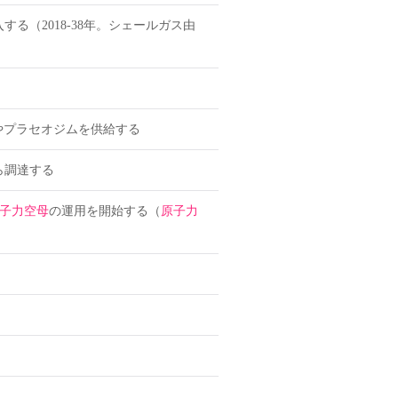
する（2018-38年。シェールガス由
やプラセオジムを供給する
ら調達する
子力空母
の運用を開始する（
原子力