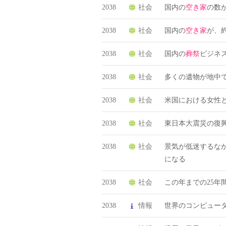
2038
社会
国内の
空き家
の数が
2038
社会
国内の
空き家
が、約
2038
社会
国内の
葬祭
ビジネ
2038
社会
多くの遺物が地中
2038
社会
米国における女性
2038
社会
東日本大震災の復
2038
社会
景気が低迷するなか
になる
2038
社会
この年までの25年
2038
情報
世界のコンピュー