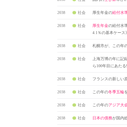
2038
社会
厚生年金の
給付水
2038
社会
厚生年金
の給付水準
4.1％の基本ケース
2038
社会
札幌市が、この年
2038
社会
上海万博の年に記
ら100年目にあたる
2038
社会
フランスの新しい
2038
社会
この年の
冬季五輪
2038
社会
この年の
アジア大
2038
社会
日本の債務
が国内総