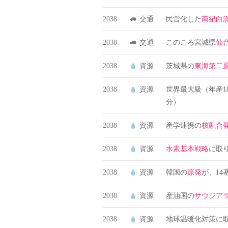
2038
交通
民営化した
南紀白
2038
交通
このころ宮城県
仙
2038
資源
茨城県の
東海第二
2038
資源
世界最大級（年産1
分）
2038
資源
産学連携の
核融合
2038
資源
水素基本戦略
に取
2038
資源
韓国の
原発
が、14
2038
資源
産油国の
サウジア
2038
資源
地球温暖化対策に取