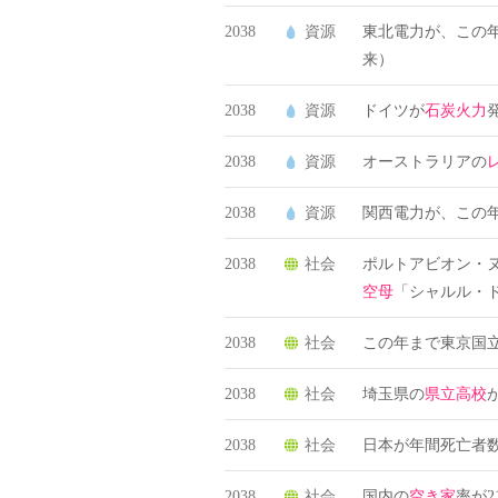
2038
資源
東北電力が、この
来）
2038
資源
ドイツが
石炭火力
2038
資源
オーストラリアの
2038
資源
関西電力が、この年
2038
社会
ポルトアビオン・ヌ
空母
「シャルル・
2038
社会
この年まで東京国
2038
社会
埼玉県の
県立高校
2038
社会
日本が年間死亡者数
2038
社会
国内の
空き家
率が2