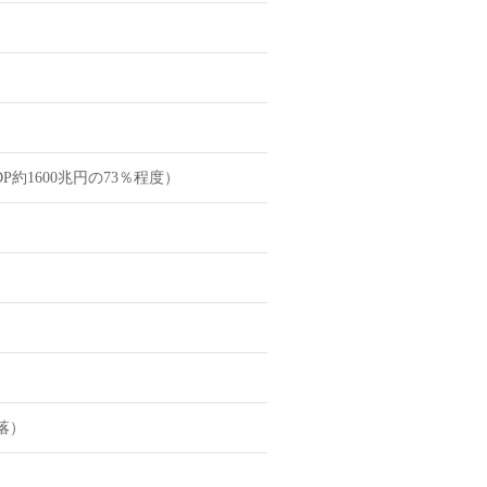
約1600兆円の73％程度）
落）