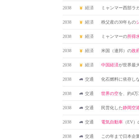
2038
経済
ミャンマー西部ラ
2038
経済
秩父産の30年もの
2038
経済
ミャンマーの
所得
2038
経済
米国（連邦）の
政
2038
経済
中国経済
が世界最
2038
交通
化石燃料に依存し
2038
交通
世界の空
を、約4万
2038
交通
民営化した
静岡空
2038
交通
電気自動車
（EV
2038
交通
この年まで日本企