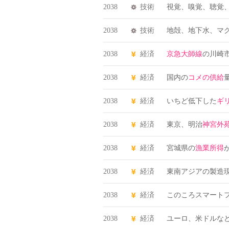
2038
技術
視覚、嗅覚、聴覚
2038
技術
地殻、地下水、マ
2038
経済
京急大師線
の川崎市
2038
経済
国内の
コメの供給
2038
経済
いちど低下した
ギ
2038
経済
東京、明治
神宮外
2038
経済
宮城県の
漁業所得
2038
経済
東南アジアの製造
2038
経済
このころスマート
2038
経済
ユーロ、米ドルな