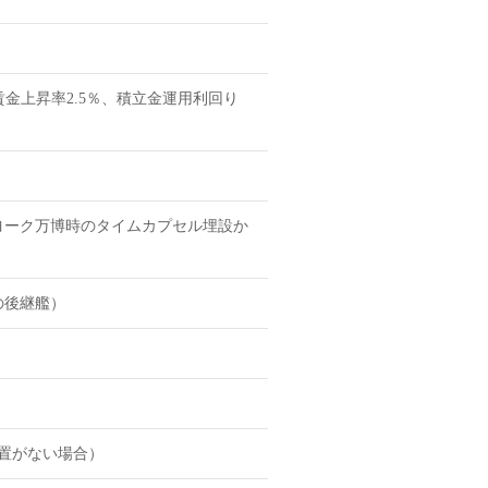
賃金上昇率2.5％、積立金運用利回り
ヨーク万博時のタイムカプセル埋設か
の後継艦）
措置がない場合）