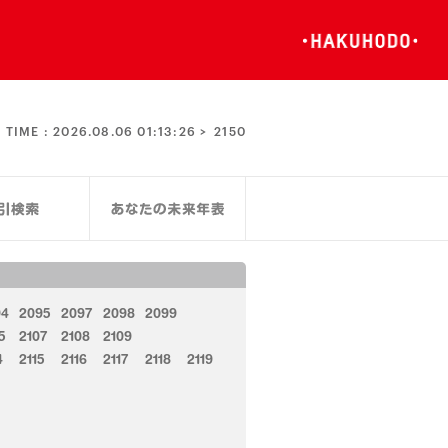
TIME :
2026.08.06 01:13:26 >
2150
94
2095
2097
2098
2099
5
2107
2108
2109
4
2115
2116
2117
2118
2119