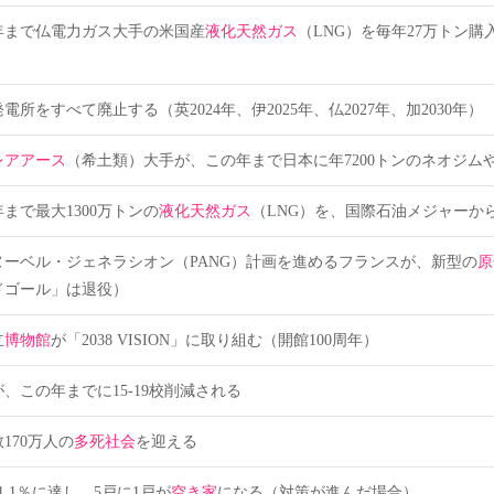
年まで仏電力ガス大手の米国産
液化天然ガス
（LNG）を毎年27万トン購入
発電所をすべて廃止する（英2024年、伊2025年、仏2027年、加2030年）
レアアース
（希土類）大手が、この年まで日本に年7200トンのネオジム
まで最大1300万トンの
液化天然ガス
（LNG）を、国際石油メジャーか
ーベル・ジェネラシオン（PANG）計画を進めるフランスが、新型の
原
ドゴール」は退役）
立
博物館
が「2038 VISION」に取り組む（開館100周年）
が、この年までに15-19校削減される
170万人の
多死社会
を迎える
1.1％に達し、5戸に1戸が
空き家
になる（対策が進んだ場合）