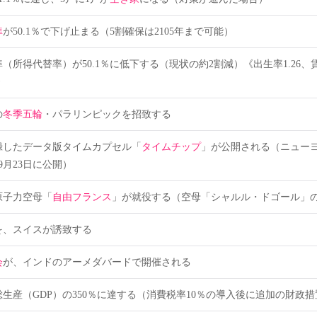
準
が50.1％で下げ止まる（5割確保は2105年まで可能）
（所得代替率）が50.1％に低下する（現状の約2割減）《出生率1.26、
》
の
冬季五輪
・パラリンピックを招致する
録したデータ版タイムカプセル「
タイムチップ
」が公開される（ニュー
9月23日に公開）
原子力空母「
自由フランス
」が就役する（空母「シャルル・ドゴール」
を、スイスが誘致する
会
が、インドのアーメダバードで開催される
生産（GDP）の350％に達する（消費税率10％の導入後に追加の財政