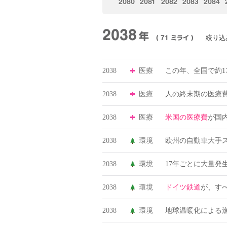
2080
2081
2082
2083
2084
2038
年
絞り込
( 71 ミライ )
2038
医療
この年、全国で約1
2038
医療
人の終末期の医療
2038
医療
米国の医療費
が国
2038
環境
欧州の自動車大手
2038
環境
17年ごとに大量発
2038
環境
ドイツ鉄道
が、すべ
2038
環境
地球温暖化による