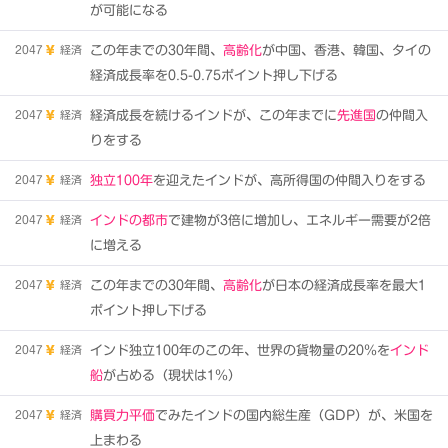
が可能になる
2047
経済
この年までの30年間、
高齢化
が中国、香港、韓国、タイの
経済成長率を0.5-0.75ポイント押し下げる
2047
経済
経済成長を続けるインドが、この年までに
先進国
の仲間入
りをする
2047
経済
独立100年
を迎えたインドが、高所得国の仲間入りをする
2047
経済
インドの都市
で建物が3倍に増加し、エネルギー需要が2倍
に増える
2047
経済
この年までの30年間、
高齢化
が日本の経済成長率を最大1
ポイント押し下げる
2047
経済
インド独立100年のこの年、世界の貨物量の20％を
インド
船
が占める（現状は1％）
2047
経済
購買力平価
でみたインドの国内総生産（GDP）が、米国を
上まわる