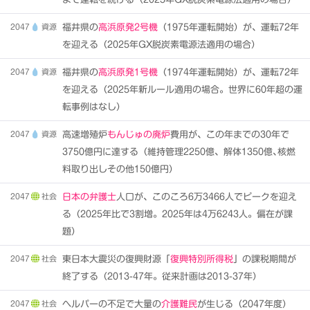
2047
資源
福井県の
高浜原発2号機
（1975年運転開始）が、運転72年
を迎える（2025年GX脱炭素電源法適用の場合）
2047
資源
福井県の
高浜原発1号機
（1974年運転開始）が、運転72年
を迎える（2025年新ルール適用の場合。世界に60年超の運
転事例はなし）
2047
資源
高速増殖炉
もんじゅの廃炉
費用が、この年までの30年で
3750億円に達する（維持管理2250億、解体1350億､核燃
料取り出しその他150億円）
2047
社会
日本の弁護士
人口が、このころ6万3466人でピークを迎え
る（2025年比で3割増。2025年は4万6243人。偏在が課
題）
2047
社会
東日本大震災の復興財源「
復興特別所得税
」の課税期間が
終了する（2013-47年。従来計画は2013-37年）
2047
社会
ヘルパーの不足で大量の
介護難民
が生じる（2047年度）