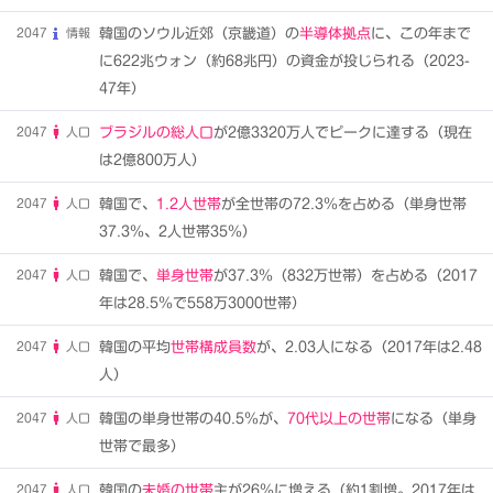
2047
情報
韓国のソウル近郊（京畿道）の
半導体拠点
に、この年まで
に622兆ウォン（約68兆円）の資金が投じられる（2023-
47年）
2047
人口
ブラジルの総人口
が2億3320万人でピークに達する（現在
は2億800万人）
2047
人口
韓国で、
1.2人世帯
が全世帯の72.3％を占める（単身世帯
37.3％、2人世帯35％）
2047
人口
韓国で、
単身世帯
が37.3％（832万世帯）を占める（2017
年は28.5％で558万3000世帯）
2047
人口
韓国の平均
世帯構成員数
が、2.03人になる（2017年は2.48
人）
2047
人口
韓国の単身世帯の40.5％が、
70代以上の世帯
になる（単身
世帯で最多）
2047
人口
韓国の
未婚の世帯
主が26％に増える（約1割増。2017年は