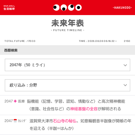
TOTAL FUTURE :
17033
TIME :
2026.08.06 06:16:32 >
2150
西暦検索
2047
医療
脳機能（記憶、学習、認知、情動など）と高次精神機能
（意識、社会性など）の
神経基盤の全容
が解明される
2047
ｶﾚﾝﾀﾞ
滋賀県大津市
石山寺の秘仏
、如意輪観音半跏像が開帳の年
を迎える（半跏=はんか）