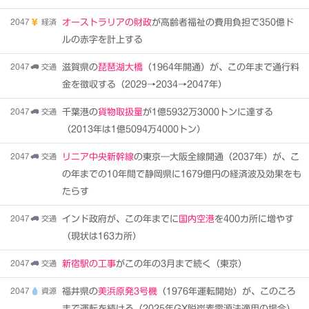
2047
経済
オーストラリアの財政
が高齢者福祉の費用負担で350億ド
ルの赤字を計上する
2047
交通
滋賀県の
琵琶湖大橋
（1964年開通）が、この年まで通行料
金を徴収する（2029→2034→2047年）
2047
交通
千葉港の
貨物取扱量
が1億5932万3000トンに達する
（2013年は1億5094万4000トン）
2047
交通
リニア中央新幹線
の東京―大阪全線開通（2037年）が、こ
の年までの10年間で静岡県に1679億円の経済波及効果をも
たらす
2047
交通
インド政府が、この年までに
国内空港
を400カ所に増やす
（現状は163カ所）
2047
交通
新宿駅の工事
がこの年の3月まで続く（東京）
2047
資源
福井県の
美浜原発3号機
（1976年運転開始）が、このころ
まで運転を続ける（2025年GX脱炭素電源法適用の場合）