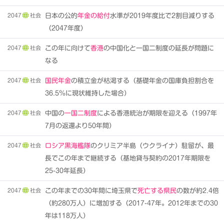
2047
社会
日本の公的
年金の給付
水準が2019年度比で2割目減りする
（2047年度）
2047
社会
この年に向けて
香港
の中国化と一国二制度の延長が問題に
なる
2047
社会
国民年金
の積立金が枯渇する（基礎年金の国庫負担割合を
36.5％に現状維持した場合）
2047
社会
中国の
一国二制度
による香港統治が期限を迎える（1997年
7月の返還より50年間）
2047
社会
ロシア黒海艦隊
のクリミア半島（ウクライナ）駐留が、最
長でこの年まで継続する（基地貸与契約の2017年期限を
25-30年延長）
2047
社会
この年までの30年間に埼玉県で
死亡する県民
の数が約2.4倍
（約280万人）に増加する（2017-47年。2012年までの30
年は118万人）