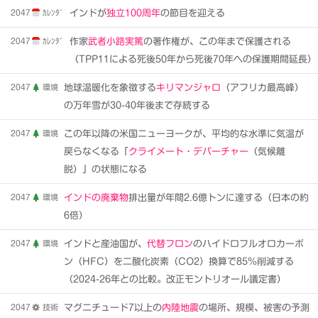
2047
ｶﾚﾝﾀﾞ
インドが
独立100周年
の節目を迎える
2047
ｶﾚﾝﾀﾞ
作家
武者小路実篤
の著作権が、この年まで保護される
（TPP11による死後50年から死後70年への保護期間延長）
2047
環境
地球温暖化を象徴する
キリマンジャロ
（アフリカ最高峰）
の万年雪が30-40年後まで存続する
2047
環境
この年以降の米国ニューヨークが、平均的な水準に気温が
戻らなくなる「
クライメート・デパーチャー
（気候離
脱）」の状態になる
2047
環境
インドの廃棄物
排出量が年間2.6億トンに達する（日本の約
6倍）
2047
環境
インドと産油国が、
代替フロン
のハイドロフルオロカーボ
ン（HFC）を二酸化炭素（CO2）換算で85％削減する
（2024-26年との比較。改正モントリオール議定書）
2047
技術
マグニチュード7以上の
内陸地震
の場所、規模、被害の予測