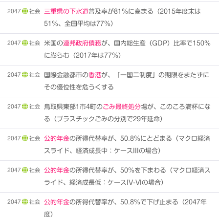
2047
社会
三重県の下水道
普及率が81％に高まる（2015年度末は
51％、全国平均は77％）
2047
社会
米国の
連邦政府債務
が、国内総生産（GDP）比率で150％
に膨らむ（2017年は77％）
2047
社会
国際金融都市の
香港
が、「一国二制度」の期限をまたずに
その優位性を危うくする
2047
社会
鳥取県東部1市4町の
ごみ最終処分
場が、このころ満杯にな
る（プラスチックごみの分別で29年延命）
2047
社会
公的年金
の所得代替率が、50.8％にとどまる（マクロ経済
スライド、経済成長中：ケースIIIの場合）
2047
社会
公的年金
の所得代替率が、50％を下まわる（マクロ経済ス
ライド、経済成長低：ケースIV-VIの場合）
2047
社会
公的年金
の所得代替率が、50.8％で下げ止まる（2047年
度）