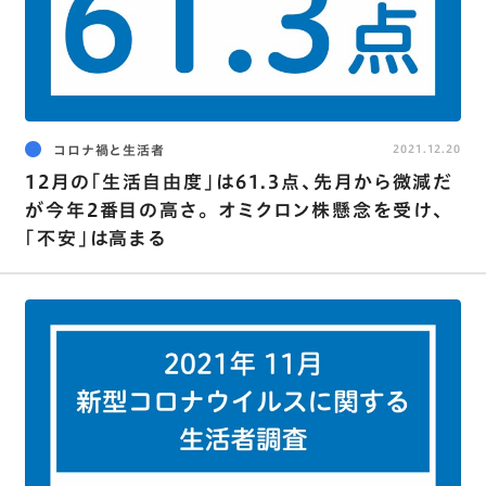
コロナ禍と生活者
2021.12.20
12月の｢生活自由度｣は61.3点､先月から微減だ
が今年2番目の高さ｡ オミクロン株懸念を受け､
｢不安｣は高まる