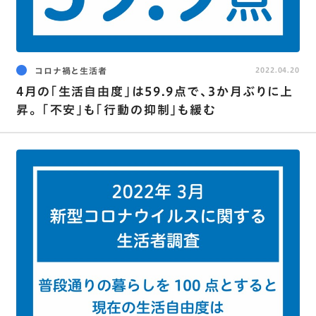
コロナ禍と生活者
2022.04.20
4月の｢生活自由度｣は59.9点で､3か月ぶりに上
昇。 ｢不安｣も｢行動の抑制｣も緩む