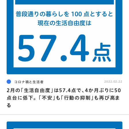
コロナ禍と生活者
2022.02.22
2月の｢生活自由度｣は57.4点で､4か月ぶりに50
点台に低下｡ ｢不安｣も｢行動の抑制｣も再び高ま
る