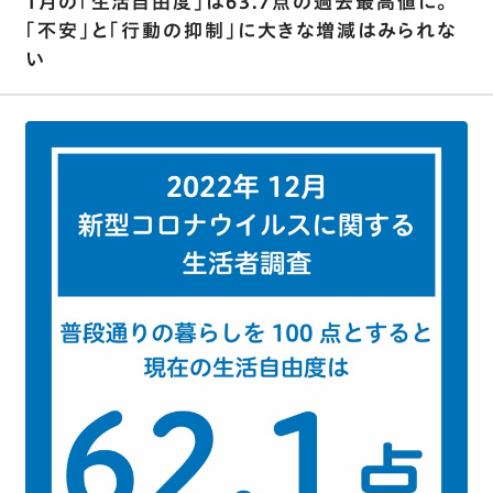
1月の｢生活自由度｣は63.7点の過去最高値に｡
｢不安｣と｢行動の抑制｣に大きな増減はみられな
い