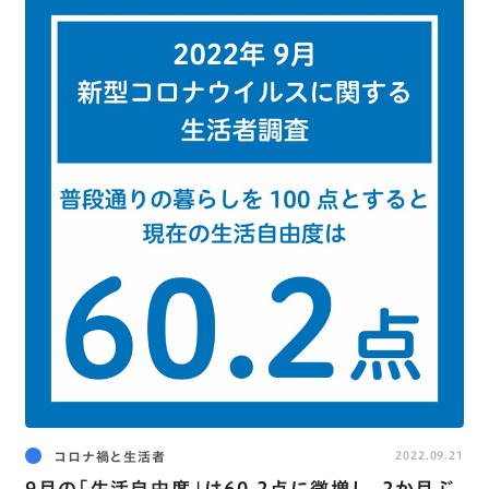
コロナ禍と生活者
2022.09.21
9月の｢生活自由度｣は60.2点に微増し､2か月ぶ