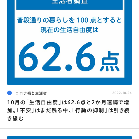
コロナ禍と生活者
2022.10.24
10月の｢生活自由度｣は62.6点と2か月連続で増
加。｢不安｣はまだ残る中､｢行動の抑制｣は引き続
き緩む