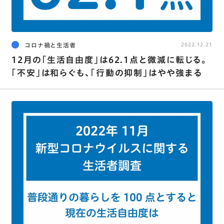
コロナ禍と生活者
2022.12.21
12月の｢生活自由度｣は62.1点と微減に転じる｡
｢不安｣は和らぐも､｢行動の抑制｣はやや強まる