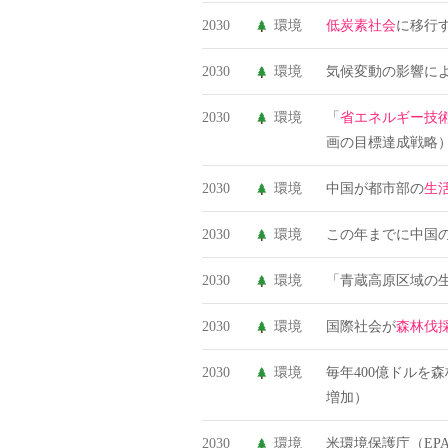
2030
環境
低炭素社会
に移行
2030
環境
気候変動の影響によ
2030
環境
「
省エネルギー技術戦
画の目標達成戦略
2030
環境
中国が都市部の
生
2030
環境
この年までに中国
2030
環境
「青蔵高原区域の
2030
環境
国際社会が
森林伐
2030
環境
毎年400億ドルを
増加）
2030
環境
米環境保護庁（EP