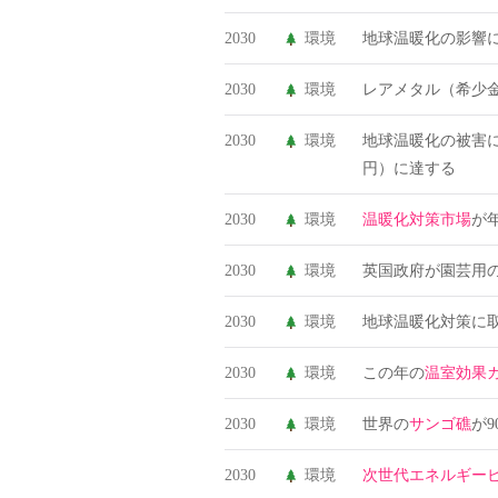
2030
環境
地球温暖化の影響
2030
環境
レアメタル（希少
2030
環境
地球温暖化の被害
円）に達する
2030
環境
温暖化対策市場
が年
2030
環境
英国政府が園芸用
2030
環境
地球温暖化対策に
2030
環境
この年の
温室効果
2030
環境
世界の
サンゴ礁
が
2030
環境
次世代エネルギー