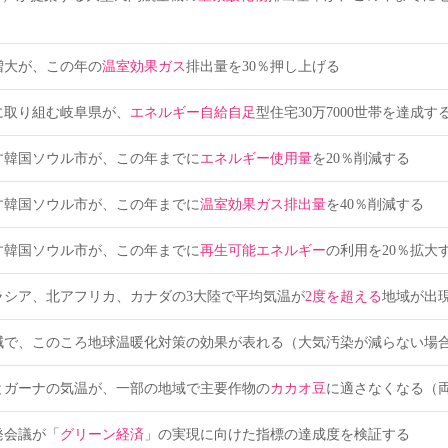
増大が、この年の
温室効果ガス
排出量を30％押し上げる
に取り組む岐阜県が、
エネルギー自給自足
型住宅30万7000世帯を達成す
す韓国ソウル市が、この年までに
エネルギー使用量
を20％削減する
す韓国ソウル市が、この年までに
温室効果ガス排出量
を40％削減する
す韓国ソウル市が、この年までに
再生可能エネルギー
の利用を20％拡大
ラシア、北アフリカ、カナダの3大陸で平均気温が
2度を超える
地域が出
減で、このころ地球温暖化対策の効果が表れる（大気汚染が減らない場合
とガーナの気温が、一部の地域で主要作物の
カカオ豆
に適さなくなる（
発会議が「
グリーン経済
」の実現に向けた指標の達成度を検証する