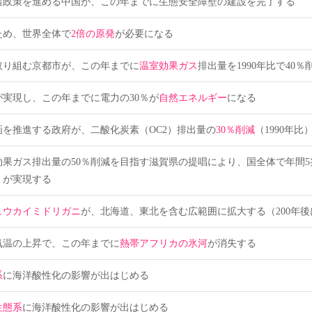
護政策を進める中国が、この年までに生態安全障壁の建設を完了する
ため、世界全体で
2倍の原発
が必要になる
取り組む京都市が、この年までに
温室効果ガス
排出量を1990年比で40％
実現し、この年までに電力の30％が
自然エネルギー
になる
を推進する政府が、二酸化炭素（OC2）排出量の
30％削減
（1990年
効果ガス排出量の50％削減を目指す滋賀県の提唱により、国全体で年間
」が実現する
ュウカイミドリガニ
が、北海道、東北を含む広範囲に拡大する（200年
気温の上昇で、この年までに
熱帯アフリカの氷河
が消失する
系
に海洋酸性化の影響が出はじめる
生態系
に海洋酸性化の影響が出はじめる