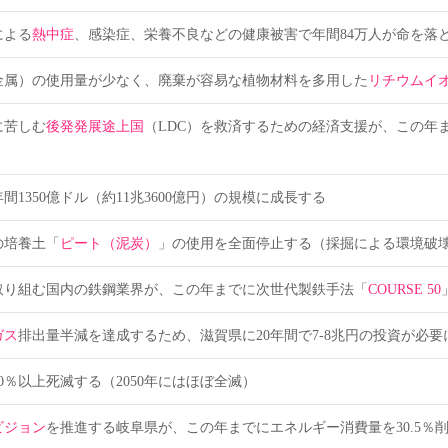
による
熱中症
、感染症、栄養不良などの健康被害で年間84万人が命を落
金属）の使用量が少なく、廃棄が容易な植物材料を多用した
リチウムイ
に苦しむ
後発発展途上国
（LDC）を救済するための経済支援が、この年まで
間1350億ドル（約11兆3600億円）の規模に成長する
の培養土「
ピート（泥炭）
」の使用を全面停止する（採掘による環境破壊
取り組む国内の鉄鋼業界が、この年までに次世代製鉄手法「
COURSE 50
ガス
排出量半減を達成するため、滋賀県に20年間で7-8兆円の投資が必要
90％以上死滅する（2050年にはほぼ全滅）
ビジョン
を推進する岐阜県が、この年までにエネルギー消費量を30.5％