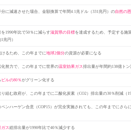
分に減速させた場合、金額換算で年間4.1兆ドル（331兆円）の
自然の
を1990年比で50％に減らす
滋賀県の目標
を達成するため、予定する施策1
1兆円）
続けるため、この年までに
地球2個分
の資源が必要になる
素化努力で、この年までに世界の
温室効果ガス
排出量が年間約138億ト
る
ビルの80％
がグリーン化する
り組む政府が、この年までに二酸化炭素（CO2）排出量の30％削減（19
コペンハーゲン合意（COP15）が完全実施されても、この年までにさらに
果ガス
総排出量が1990年比で40％減少する