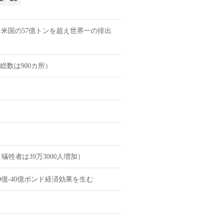
し、米国の57億トンを超え世界一の排出
総数は900カ所）
犠牲者は39万3000人増加）
億-40億ポンド経済効果を生む