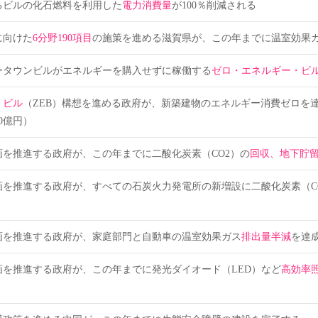
るビルの化石燃料を利用した
電力消費量
が100％削減される
に向けた
6分野190項目
の施策を進める滋賀県が、この年までに温室効果ガ
ータウンビルがエネルギーを購入せずに稼働する
ゼロ・エネルギー・ビ
・ビル
（ZEB）構想を進める政府が、新築建物のエネルギー消費ゼロを
0億円）
を推進する政府が、この年までに二酸化炭素（CO2）の
回収、地下貯留
画を推進する政府が、すべての石炭火力発電所の新増設に二酸化炭素（C
画を推進する政府が、家庭部門と自動車の温室効果ガス
排出量半減
を達
画を推進する政府が、この年までに発光ダイオード（LED）など
高効率