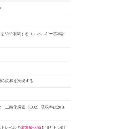
る
を30％削減する（エネルギー基本計
発の調和を実現する
む（二酸化炭素〈CO2〉吸収率は28％
地上レベルの
窒素酸化物
を10万トン削