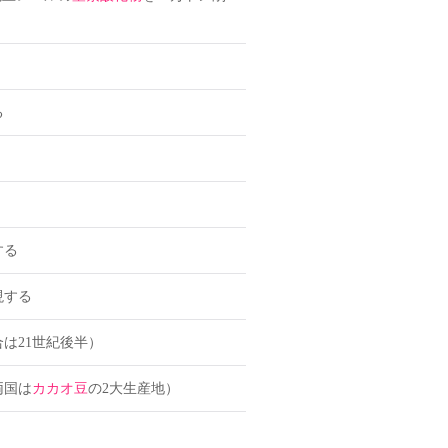
る
する
現する
は21世紀後半）
両国は
カカオ豆
の2大生産地）