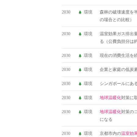
2030
環境
森林の破壊速度を半
の場合との比較）
2030
環境
温室効果ガス排出量
る（公費負担分は約
2030
環境
現在の消費生活を
2030
環境
企業と家庭の低炭
2030
環境
シンガポールにあ
2030
環境
地球温暖化
対策に取
2030
環境
地球温暖化
対策の
になる
2030
環境
京都市内の
温室効