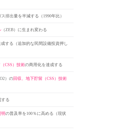
ス排出量を半減する（1990年比）
ル
（ZEB）に生まれ変わる
達成する（追加的な民間設備投資押し
（CSS）技術
の商用化を達成する
O2）の
回収、地下貯留（CSS）技術
成する
照明
の普及率を100％に高める（現状