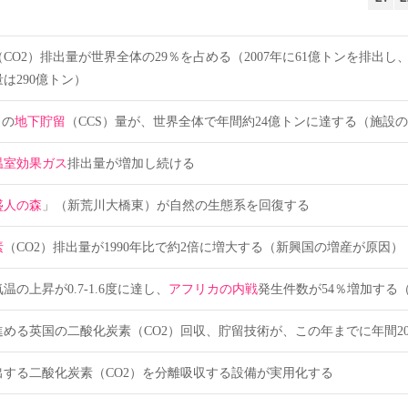
（CO2）排出量が世界全体の29％を占める（2007年に61億トンを排出
は290億トン）
）の
地下貯留
（CCS）量が、世界全体で年間約24億トンに達する（施設の
温室効果ガス
排出量が増加し続ける
盛人の森
」（新荒川大橋東）が自然の生態系を回復する
素
（CO2）排出量が1990年比で約2倍に増大する（新興国の増産が原因）
の上昇が0.7-1.6度に達し、
アフリカの内戦
発生件数が54％増加する（
進める英国の二酸化炭素（CO2）回収、貯留技術が、この年までに年間20
出する二酸化炭素（CO2）を分離吸収する設備が実用化する