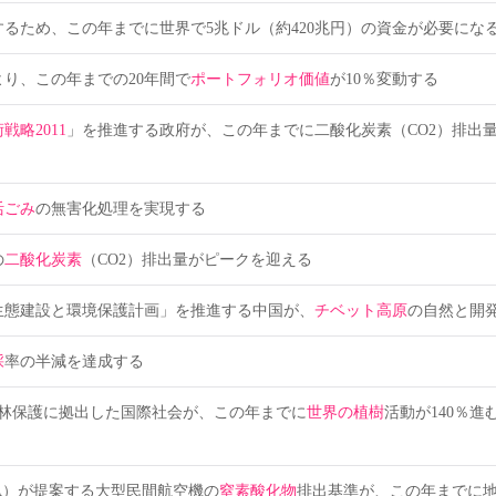
するため、この年までに世界で5兆ドル（約420兆円）の資金が必要にな
り、この年までの20年間で
ポートフォリオ価値
が10％変動する
略2011
」を推進する政府が、この年までに二酸化炭素（CO2）排出量
）
活ごみ
の無害化処理を実現する
の
二酸化炭素
（CO2）排出量がピークを迎える
生態建設と環境保護計画」を推進する中国が、
チベット高原
の自然と開
採
率の半減を達成する
森林保護に拠出した国際社会が、この年までに
世界の植樹
活動が140％進
A）が提案する大型民間航空機の
窒素酸化物
排出基準が、この年までに