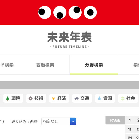
環境
技術
経済
交通
資源
社会
1
PAGE
 )
絞り込み：西暦
11
1
21
2