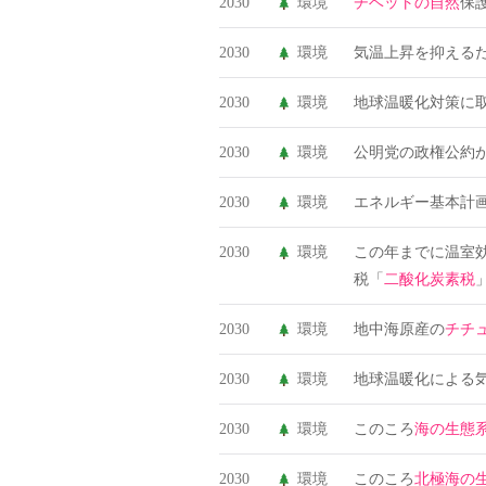
2030
環境
チベットの自然
保
2030
環境
気温上昇を抑える
2030
環境
地球温暖化対策に
2030
環境
公明党の政権公約が
2030
環境
エネルギー基本計画
2030
環境
この年までに温室
税「
二酸化炭素税
2030
環境
地中海原産の
チチ
2030
環境
地球温暖化による
2030
環境
このころ
海の生態
2030
環境
このころ
北極海の