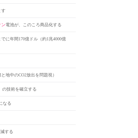
とす
オン
電池が、このころ商品化する
に年間170億ドル（約1兆4000億
と地中のCO2放出を問題視）
」の技術を確立する
になる
削減する