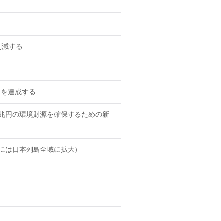
削減する
比）を達成する
5兆円の環境財源を確保するための新
後には日本列島全域に拡大）