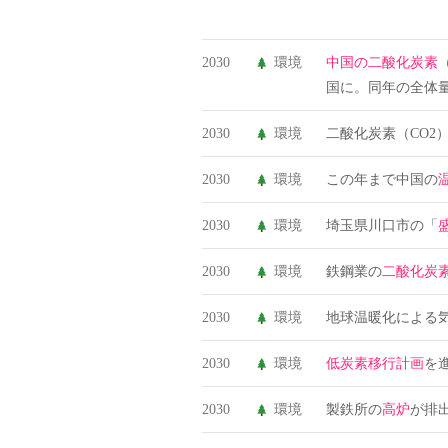
2030
環境
中国の二酸化炭素
国に。同年の全体量
2030
環境
二酸化炭素（CO2
2030
環境
この年まで中国の
2030
環境
埼玉県川口市の「
2030
環境
鉄鋼業の
二酸化炭
2030
環境
地球温暖化による気温
2030
環境
低炭素移行計画
を
2030
環境
製鉄所の
高炉
が排