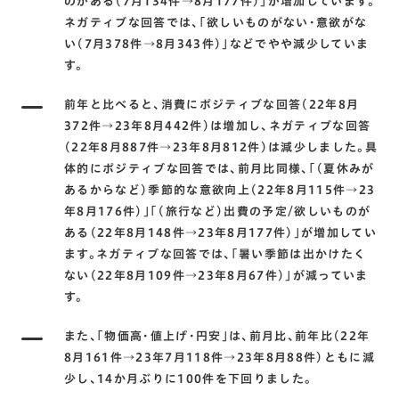
のがある(7月134件→8月177件)｣が増加しています。
ネガティブな回答では､｢欲しいものがない･意欲がな
い(7月378件→8月343件)｣などでやや減少していま
す。
前年と比べると､消費にポジティブな回答(22年8月
372件→23年8月442件)は増加し､ネガティブな回答
(22年8月887件→23年8月812件)は減少しました。具
体的にポジティブな回答では､前月比同様､｢(夏休みが
あるからなど)季節的な意欲向上(22年8月115件→23
年8月176件)｣｢(旅行など)出費の予定/欲しいものが
ある(22年8月148件→23年8月177件)｣が増加してい
ます。ネガティブな回答では､｢暑い季節は出かけたく
ない(22年8月109件→23年8月67件)｣が減っていま
す。
また､｢物価高･値上げ･円安｣は､前月比､前年比(22年
8月161件→23年7月118件→23年8月88件)ともに減
少し､14か月ぶりに100件を下回りました。