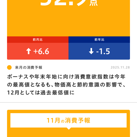
点
前月比
前年比
+6.6
-1.5
来月の消費予報
2025.11.28
ボーナスや年末年始に向け消費意欲指数は今年
の最高値となるも、物価高と節約意識の影響で､
12月としては過去最低値に
11月
消費予報
の