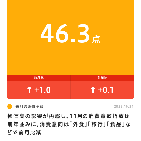
46.3
点
前月比
前年比
+1.0
+0.1
来月の消費予報
2025.10.31
物価高の影響が再燃し､11月の消費意欲指数は
前年並みに。消費意向は｢外食｣｢旅行｣｢食品｣な
どで前月比減