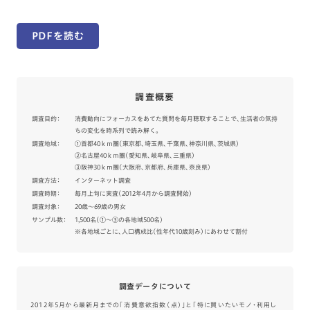
PDFを読む
調査概要
調査目的：
消費動向にフォーカスをあてた質問を毎月聴取することで、生活者の気持
ちの変化を時系列で読み解く。
調査地域：
①首都40ｋｍ圏（東京都、埼玉県、千葉県、神奈川県、茨城県）
②名古屋40ｋｍ圏（愛知県、岐阜県、三重県）
③阪神30ｋｍ圏（大阪府、京都府、兵庫県、奈良県）
調査方法：
インターネット調査
調査時期：
毎月上旬に実査（2012年4月から調査開始）
調査対象：
20歳～69歳の男女
サンプル数：
1,500名（①～③の各地域500名）
※各地域ごとに、人口構成比（性年代10歳刻み）にあわせて割付
調査データについて
2012年5月から最新月までの「消費意欲指数（点）」と「特に買いたいモノ・利用し