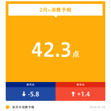
2月
消費予報
の
42.3
点
前月比
前年比
-5.8
+1.4
来月の消費予報
2026.01.30