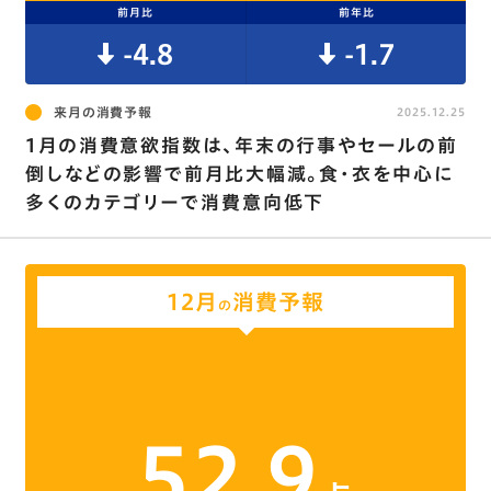
前月比
前年比
-4.8
-1.7
来月の消費予報
2025.12.25
1月の消費意欲指数は､年末の行事やセールの前
倒しなどの影響で前月比大幅減。食･衣を中心に
多くのカテゴリーで消費意向低下
12月
消費予報
の
52.9