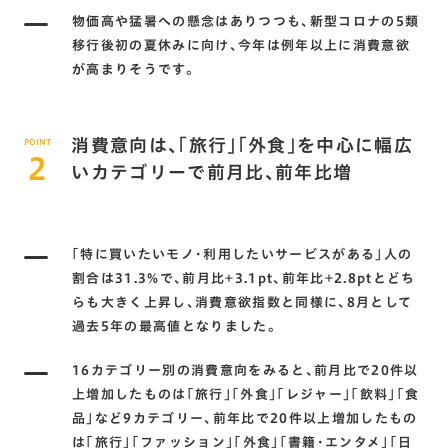
物価高や猛暑への懸念はありつつも､新型コロナの5類
移行後初の夏休みに向け､今年は例年以上に消費意欲
が高まりそうです。
消費意向は､｢旅行｣｢外食｣を中心に幅広
POINT
2
いカテゴリーで前月比､前年比増
｢特に買いたいモノ･利用したいサービスがある｣人の
割合は31.3%で､前月比+3.1pt､前年比+2.8ptとどち
らも大きく上昇し､消費意欲指数と同様に､8月として
過去5年の最高値となりました。
16カテゴリー別の消費意向をみると､前月比で20件以
上増加したものは｢旅行｣｢外食｣｢レジャー｣｢飲料｣｢食
品｣など9カテゴリー､前年比で20件以上増加したもの
は｢旅行｣｢ファッション｣｢外食｣｢書籍･エンタメ｣｢日