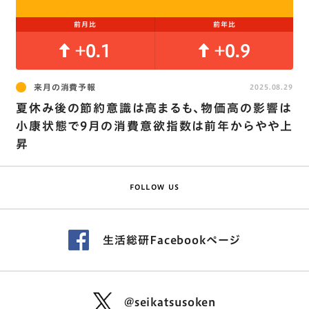
前月比
前年比
+0.1
+0.9
来月の消費予報
2025.08.29
夏休み後の節約意識は高まるも､物価高の影響は
小康状態で9月の消費意欲指数は前年からやや上
昇
FOLLOW US
生活総研Facebookページ
@seikatsusoken