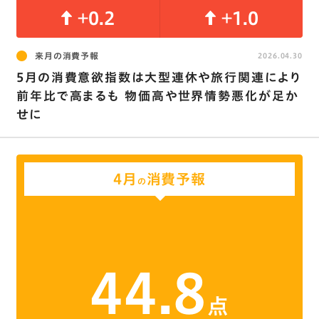
+0.2
+1.0
来月の消費予報
2026.04.30
5月の消費意欲指数は大型連休や旅行関連により
前年比で高まるも 物価高や世界情勢悪化が足か
せに
4月
消費予報
の
44.8
点