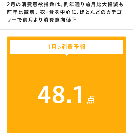
2月の消費意欲指数は､例年通り前月比大幅減も
前年比微増｡ 衣･食を中心に､ほとんどのカテゴ
リーで前月より消費意向低下
1月
消費予報
の
48.1
点