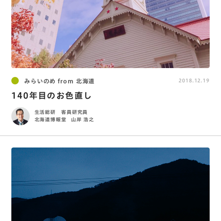
みらいのめ from 北海道
2018.12.19
140年目のお色直し
生活総研 客員研究員
北海道博報堂
山岸 浩之