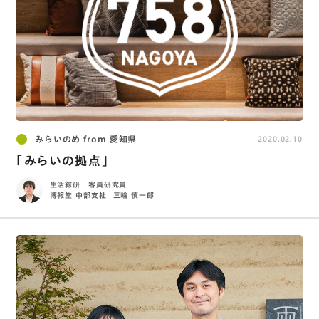
みらいのめ from 愛知県
2020.02.10
「みらいの拠点」
生活総研 客員研究員
博報堂 中部支社
三輪 慎一郎