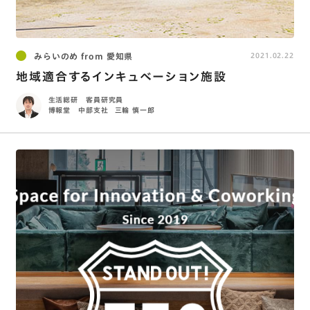
みらいのめ from 愛知県
2021.02.22
地域適合するインキュベーション施設
生活総研 客員研究員
博報堂 中部支社
三輪 慎一郎