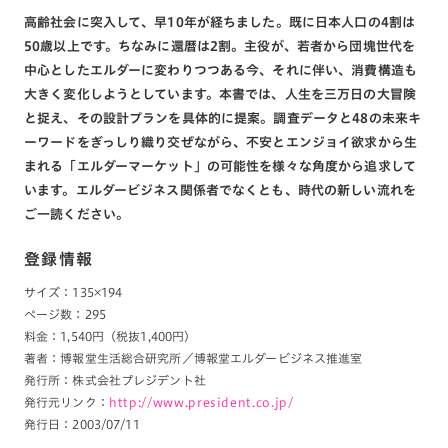
高齢社会に突入して、早10年が経ちました。既に日本人口の4割は
50歳以上です。ちなみに還暦は2割。主役が、若者から団塊世代を
中心としたエルダーに変わりつつある今、それに伴い、消費構造も
大きく変化しようとしています。本書では、人生を三万日の大冒険
と捉え、その設計プランを具体的に提案。調査データと48の未来キ
ーワードをぎっしり織り交ぜながら、不安とエンジョイ欲求から生
まれる「エルダーマーケット」の可能性を様々な角度から追求して
います。エルダービジネス関係者でなくとも、時代の新しい流れを
ご一読ください。
登録情報
サイズ：135×194
ページ数：295
料金：1,540円（税抜1,400円）
著者：博報堂生活総合研究所／博報堂エルダービジネス推進室
発行所：株式会社プレジデント社
発行元リンク：
http://www.president.co.jp/
発行日：2003/07/11