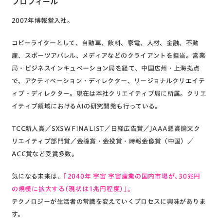
プロフィール
2007年博報堂入社。
コピーライターとして、自動車、飲料、家電、人材、金融、不動
産、スポーツアパレル、メディアなどのクライアントを担当。営業
局・ビジネスインキュベーション局を経て、中国広州・上海拠点
で、アクティベーション・ディレクター、リージョナルクリエイテ
ィブ・ディレクター。現在は本社クリエイティブ局に所属。クリエ
イティブ領域におけるAIの研究開発も行っている。
TCC新人賞／SXSW FINALIST／日経広告賞／JAAA懸賞論文ク
リエイティブ部門賞／金瞳賞・金投賞・時報金像賞（中国）／
ACC賞など受賞多数。
気になる未来は、
「2040年 宇宙 宇宙産業の国内市場が、30兆円
の規模に拡大する（現状は1兆円程度）」。
テクノロジーが生活者の常識を変えていくプロセスに興味がありま
す。