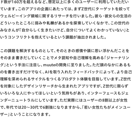
ド数が160万を超えるなど､想定以上に多くのユーザーに利用していただい
ています｡このアプリの企画にあたっては､まずZ世代にターゲットを絞って
ウェルビーイング領域に関するリサーチを行いました｡彼ら･彼女らの生活の
どういったところに弱みや軋轢があるかを探索していくなかで､この世代の
みなさんが｢自分らしく生きたいけど､自分についてよくわかっていない｣と
いうコンフリクトを抱えているという課題が抽出されました｡
この課題を解決するものとして､そのときの感情や頭に思い浮かんだことを
そのまま書きだしていくことでメタ認知や自己理解を高める｢ジャーナリン
グ｣という手法に注目し､muuteの開発に至りました｡ただ頭のなかにあるも
のを書き出すだけでなく､AIを取り入れたフィードバックによって､より自己
理解を深められるサイクルをつくるプロダクト体験を目指しています｡Z世代
を対象にしたデザインリサーチから生まれたアプリですが､Z世代に限らず
いろいろな人にやってほしいという気持ちがあり､インターフェースもジェ
ンダーニュートラルにしています｡ただ実際にはユーザーの8割以上が女性
で､年代では20～30代で6割強になりますから､｢若い女性たちがメインユー
ザー｣ということになります｡