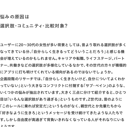
悩みの原因は
選択肢･コミュニティ･比較対象？
ユーザーに20～30代の女性が多い背景としては､昔より取れる選択肢が多く
なってきている分､｢自分らしく生きるってどういうことだろう｣と感じる機
会が増えているのかもしれません｡キャリアや転職､ライフステージ､パート
ナー､共働きなどの選択肢が多様化しているなかで､その世代の方々が積極的
にアプリに打ち明けてくれている傾向があるのではないでしょうか｡
企画段階のリサーチでは､｢自分らしく生きたいけど､自分についてよくわか
っていない｣という大きなコンフリクトに付随する｢サブ･ペイン｣のような、
いくつかの悩みが抽出されています｡大きく三点に分けて紹介すると､ひとつ
目は｢いろんな選択肢があり過ぎる｣というものです｡Z世代は､昔のように
｢このレールに乗れば安定だ｣というものがなく､親世代とか先輩たちから
｢好きなように生きろ｣というメッセージを受け続けてきたような人たちで
す｡しかし自由度が高過ぎて背負いきれなくなっている人がそれなりにいる
ようです｡