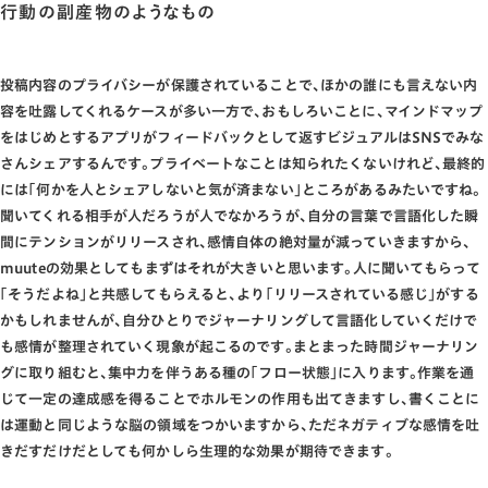
行動の副産物のようなもの
投稿内容のプライバシーが保護されていることで､ほかの誰にも言えない内
容を吐露してくれるケースが多い一方で､おもしろいことに､マインドマップ
をはじめとするアプリがフィードバックとして返すビジュアルはSNSでみな
さんシェアするんです｡プライベートなことは知られたくないけれど､最終的
には｢何かを人とシェアしないと気が済まない｣ところがあるみたいですね｡
聞いてくれる相手が人だろうが人でなかろうが､自分の言葉で言語化した瞬
間にテンションがリリースされ､感情自体の絶対量が減っていきますから､
muuteの効果としてもまずはそれが大きいと思います｡人に聞いてもらって
｢そうだよね｣と共感してもらえると､より｢リリースされている感じ｣がする
かもしれませんが､自分ひとりでジャーナリングして言語化していくだけで
も感情が整理されていく現象が起こるのです｡まとまった時間ジャーナリン
グに取り組むと､集中力を伴うある種の｢フロー状態｣に入ります｡作業を通
じて一定の達成感を得ることでホルモンの作用も出てきますし､書くことに
は運動と同じような脳の領域をつかいますから､ただネガティブな感情を吐
きだすだけだとしても何かしら生理的な効果が期待できます｡