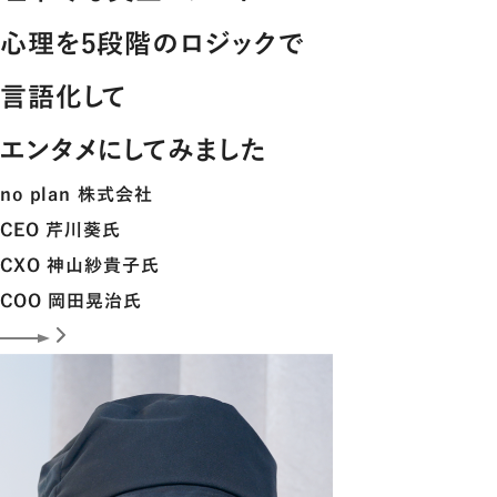
心理を5段階のロジックで
言語化して
エンタメにしてみました
no plan 株式会社
CEO
芹川葵
氏
CXO
神山紗貴子
氏
COO
岡田晃治
氏