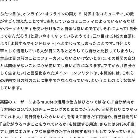
ふたつ目は､オンライン･オフラインの両方で｢関係するコミュニティ｣の数
がすごく増えたことです｡参加しているコミュニティによっていろいろな顔
やパーソナリティを使い分けること自体は良いのですが､それによって｢自分
ってなんだろう｣と思いやすくなっているようです｡三つ目は､SNSの台頭に
より｢比較するマインドセット｣へと変わってしまったことです｡自分より
華々しく活躍している人が目に入るとどうしても自分と比較してしまうし､
本当は目の前のことにフォーカスしないといけないときに､その瞬間の自分
とは関係がないことに心が向いてしまいがちになります｡ですから､｢自分ら
しく生きたい｣と言語化されたメイン･コンフリクトは､本質的には､これら
の理由で目の前のことに集中できなくなっている､ということのような気が
しています｡
実際のユーザーによるmuuteの活用の仕方はひとつではなく､｢自分が向か
う方向のコンパス｣のチューニングのためにつかう人や､日記代わりにつかっ
てくれる人､｢明日何をしたらいいか｣を考えて書きだす用途や､自己啓発的に
｢自分がやるべきことをやれているか｣を確認する用途､さらにはSNSの｢裏
アカ｣的にネガティブな感情をひたすら吐露する相手としてつかっている人