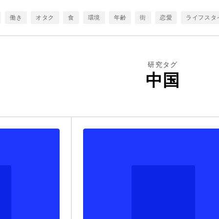
働き
オタク
食
環境
年齢
街
恋愛
ライフスタ
スマートフォン
交流
ビッグデータ
感情
シニア
消費
コト・トキ
テクノロジー
超高齢社会
60代
生活定点
子供
研究タグ
生活DX定点
消費
情報
アイドル
アプリ
キャリアアップ
中国
代
ウェアラブル
地域
HILLASEAN
ファッション
写真調査
AI
仕事
消齢化社会
グローバル
社会
トレンド
検
研究
若者
デジノグラフィ
食生活
データ
幸福
価値観
クリエイティブ
理想
コロナ
ひとり
生活総研
コミュ
広告
コウホート
日本
データ可視化
スポーツ
メディア
働き方
食事
アセアン
推し
ひとりごはん
生活知新
エ
学び
スマホ
シティポップ
データビジュアライゼーション
生活元年
お金
生活寿命
アート
作詞作曲
生活者発想