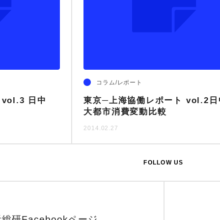
衣
家計簿
アナログ
手料理
色分析
ウェルビーイング
感情ミュート社会
人間関係
転職
モノ
サマーセミナー
コラム/レポート
ol.3 日中
東京─上海協働レポート vol.2
大都市消費変動比較
2014.02.27
FOLLOW US
総研Facebookページ