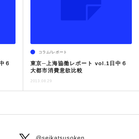
おしゃれ
みんな
コラム/レポート
日中６
東京─上海協働レポート vol.1日中６
大都市消費意欲比較
2013.08.29
@seikatsusoken