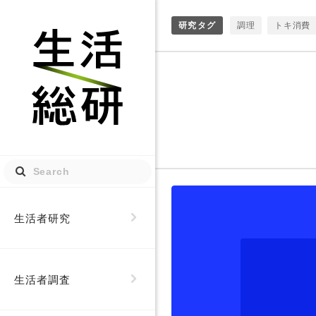
研究タグ
調理
トキ消費
生活図鑑
都市
推し活
モノ・
生活総研
ひとりマグマ
未来誘発
Ｚ世
位置情報
SNS
時間
おばさん
大人
ダジャレ
生活者研究
信仰
利他
夫婦
観光
生活者調査
女性
写真加工
幸福度
趣味