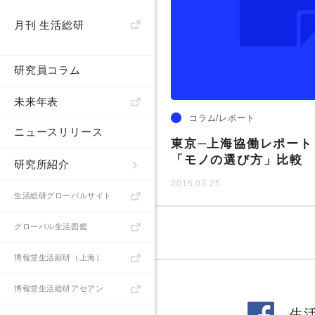
物語
消齢化
月刊 生活総研
調理定年
産業
研究員コラム
未来年表
コラム/レポート
ニュースリリース
東京─上海協働レポート v
「モノの選び方」比較
研究所紹介
2015.03.25
生活総研とは
生活総研グローバルサイト
所長あいさつ
グローバル生活図鑑
研究員
博報堂生活綜研（上海）
書籍
博報堂生活総研アセアン
生活