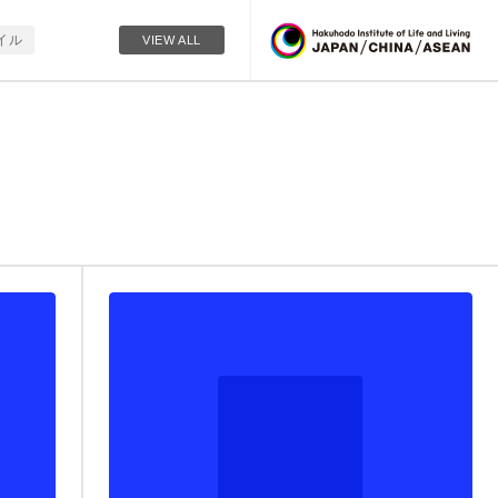
イル
VIEW ALL
者
シルバー
デジタル
チル
建築
Z家族
索離れ
移動
ヒット商品
ニティ
家族
老後
没頭
モい
住
教育
実用
中国