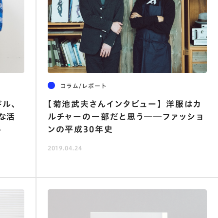
アナログ
査
コラム/レポート
ドル､
【菊池武夫さんインタビュー】 洋服はカ
な活
ルチャーの一部だと思う──ファッショ
い
ンの平成30年史
2019.04.24