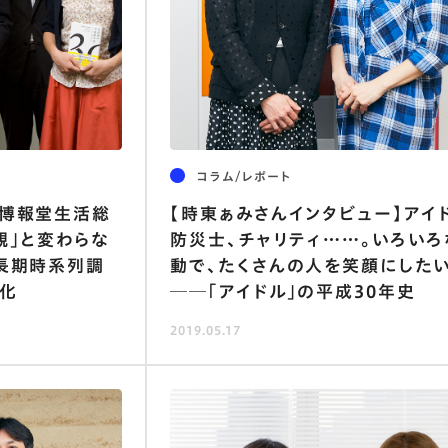
仰
アイドル
Ｚ世代
デジタル
テクノロジー
お金
中国
写真加工
手料理
若者
都市
仕事
地域
情報
写真調
シルバー
生活元年
コラム/レポート
×博報堂生活総
【時東ぁみさんインタビュー】アイ
観」と変わらな
防災士､チャリティ……｡いろいろ
の長期時系列調
動で､たくさんの人を笑顔にした
化
──｢アイドル｣の平成30年史
2019.05.17