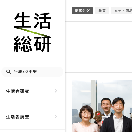
研究タグ
教育
ヒット商
AI
超高齢社会
デジノグラフィ
生活総研
生活者発想
検
生活総研
食事
趣味
トキ消費
データビジュアライ
人間関係
作詞
生活者研究
HILLASEAN
ライフスタイル
生活者調査
消齢化
未来誘
観光
幸福度