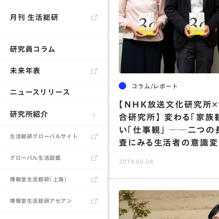
消齢化社会
信
月刊 生活総研
広告
モノ
ひとりごはん
研究員コラム
未来年表
コラム/レポート
ニュースリリース
【NHK放送文化研究所
研究所紹介
合研究所】 変わる「家族
い「仕事観」 ──二つ
生活総研とは
生活総研グローバルサイト
査にみる生活者の意識変
所長あいさつ
グローバル生活図鑑
2019.06.04
研究員
博報堂生活綜研（上海）
書籍
博報堂生活総研アセアン