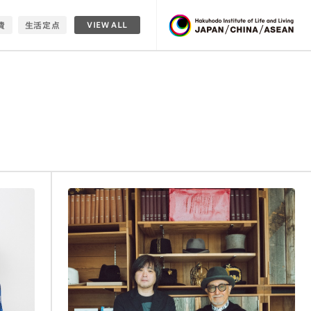
費
生活定点
VIEW ALL
ップ
家族
シニア
ィ
転職
ション
働き
住
データ
働き方
衣
理想
没頭
時間
活