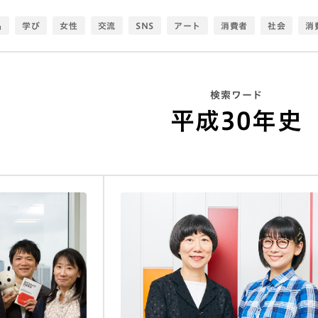
品
学び
女性
交流
SNS
アート
消費者
社会
消
家計簿
メディア
生活図鑑
物語
グローバル
シティポ
推し
大人
実用
スポーツ
産業
位置情報
夫婦
Z
検索ワード
索離れ
日本
おしゃれ
コロナ
ダジャレ
食
コミュニテ
平成30年史
生活知新
アセアン
調理
環境
クリエイティブ
ファッ
アプリ
コウホート
キャリアアップ
調理定年
色分析
ゼーション
恋愛
生活寿命
エモい
街
子供
建築
作曲
ウェルビーイング
60代
家族
オタク
おばさん研究
食生活
モノ・コト・トキ
幸福
スマホ
年齢
ひとりマグマ
トレンド
生活DX定点
価値観
スマートフォン
感情
移動
発
ひとり
ビッグデータ
老後
データ可視化
サマーセミナー
チル
みんな
ウェアラブル
利他
感情ミュート社会
推し