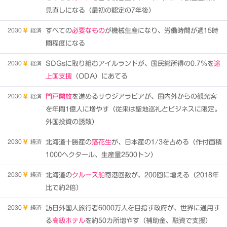
見直しになる（最初の認定の7年後）
2030
経済
すべての
必要なもの
が機械生産になり、労働時間が週15時
間程度になる
2030
経済
SDGsに取り組むアイルランドが、国民総所得の0.7％を
途
上国支援
（ODA）にあてる
2030
経済
門戸開放
を進めるサウジアラビアが、国内外からの観光客
を年間1億人に増やす（従来は聖地巡礼とビジネスに限定。
外国投資の誘致）
2030
経済
北海道十勝産の
落花生
が、日本産の1/3を占める（作付面積
1000ヘクタール、生産量2500トン）
2030
経済
北海道の
クルーズ船
寄港回数が、200回に増える（2018年
比で約2倍）
2030
経済
訪日外国人旅行者6000万人を目指す政府が、世界に通用す
る
高級ホテル
を約50カ所増やす（補助金、融資で支援）