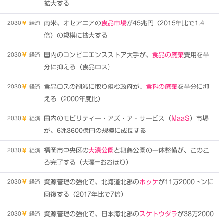
拡大する
2030
経済
南米、オセアニアの
食品市場
が45兆円（2015年比で1.4
倍）の規模に拡大する
2030
経済
国内のコンビニエンスストア大手が、
食品の廃棄
費用を半
分に抑える（食品ロス）
2030
経済
食品ロスの削減に取り組む政府が、
食料の廃棄
を半分に抑
える（2000年度比）
2030
経済
国内のモビリティー・アズ・ア・サービス（
MaaS
）市場
が、6兆3600億円の規模に成長する
2030
経済
福岡市中央区の
大濠公園
と舞鶴公園の一体整備が、このこ
ろ完了する（大濠=おおほり）
2030
経済
資源管理の強化で、北海道北部の
ホッケ
が11万2000トンに
回復する（2017年比で7倍）
2030
経済
資源管理の強化で、日本海北部の
スケトウダラ
が38万2000