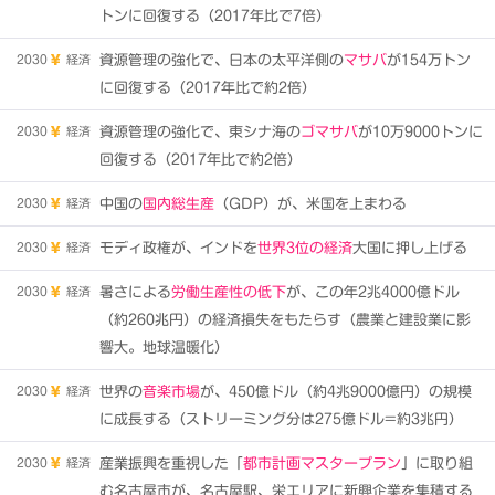
トンに回復する（2017年比で7倍）
2030
経済
資源管理の強化で、日本の太平洋側の
マサバ
が154万トン
に回復する（2017年比で約2倍）
2030
経済
資源管理の強化で、東シナ海の
ゴマサバ
が10万9000トンに
回復する（2017年比で約2倍）
2030
経済
中国の
国内総生産
（GDP）が、米国を上まわる
2030
経済
モディ政権が、インドを
世界3位の経済
大国に押し上げる
2030
経済
暑さによる
労働生産性の低下
が、この年2兆4000億ドル
（約260兆円）の経済損失をもたらす（農業と建設業に影
響大。地球温暖化）
2030
経済
世界の
音楽市場
が、450億ドル（約4兆9000億円）の規模
に成長する（ストリーミング分は275億ドル=約3兆円）
2030
経済
産業振興を重視した「
都市計画マスタープラン
」に取り組
む名古屋市が、名古屋駅、栄エリアに新興企業を集積する