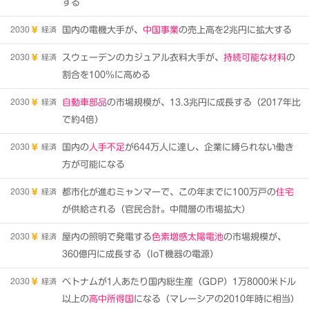
する
2030
経済
国内の電機大手が、
中国事業
の売上高を2兆円に拡大する
2030
経済
スウェーデンのカジュアル衣料大手が、
持続可能な材料
の
割合を100％に高める
2030
経済
自動車部品
の市場規模が、13.3兆円に成長する（2017年比
で約4倍）
2030
経済
国内の
人手不足
が644万人に達し、企業に縛られない働き
方が可能になる
2030
経済
都市化が進むミャンマーで、この年までに100万戸の
住宅
が供給される（官民合計。中間層の市場拡大）
2030
経済
屋内の照明で発電する
色素増感太陽電池
の市場規模が、
360億円に成長する（IoT機器の電源）
2030
経済
ベトナムが1人あたり国内総生産（GDP）1万8000米ドル
以上の
高中所得国
になる（マレーシアの2010年時に相当）