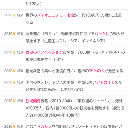
約120人）
2030
経済
世界の
バイオエコノミー市場
が、約180兆円の規模に成長
する
2030
経済
欧州連合（EU）が、輸送用燃料に混ぜる
パーム油
の輸入を
禁止する（生産国はマレーシア、インドネシア）
2030
経済
食品のイノベーション
市場が、7000億ドル（約74兆円）の
規模に成長する（5倍）
2030
経済
極端な富の集中と環境負荷に、世界の
99％の人
が激怒する
2030
経済
国内のポテトチップス大手が、病気に強い
ジャガイモ
の割
合を100％に高める（現状は25％）
2030
経済
観光開発
戦略（2019-30年）に取り組むベトナムが、海外
4700万人、国内1億3000万人の観光客を誘致する（観光収
入2兆4000億VND=約110億円）
2030
経済
このころ
カジノ
を含む統合型リゾート（IR）の設置箇所が