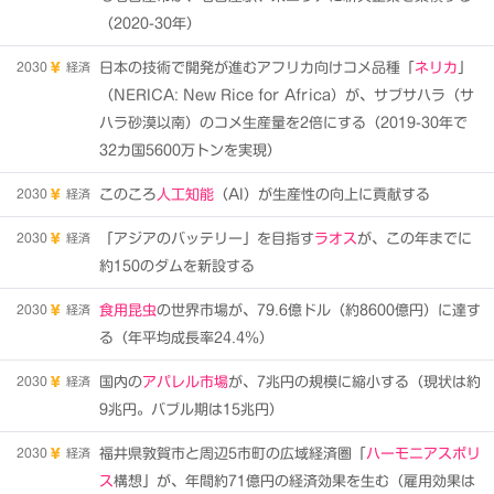
（2020-30年）
2030
経済
日本の技術で開発が進むアフリカ向けコメ品種「
ネリカ
」
（NERICA: New Rice for Africa）が、サブサハラ（サ
ハラ砂漠以南）のコメ生産量を2倍にする（2019-30年で
32カ国5600万トンを実現）
2030
経済
このころ
人工知能
（AI）が生産性の向上に貢献する
2030
経済
「アジアのバッテリー」を目指す
ラオス
が、この年までに
約150のダムを新設する
2030
経済
食用昆虫
の世界市場が、79.6億ドル（約8600億円）に達す
る（年平均成長率24.4％）
2030
経済
国内の
アパレル市場
が、7兆円の規模に縮小する（現状は約
9兆円。バブル期は15兆円）
2030
経済
福井県敦賀市と周辺5市町の広域経済圏「
ハーモニアスポリ
ス
構想」が、年間約71億円の経済効果を生む（雇用効果は