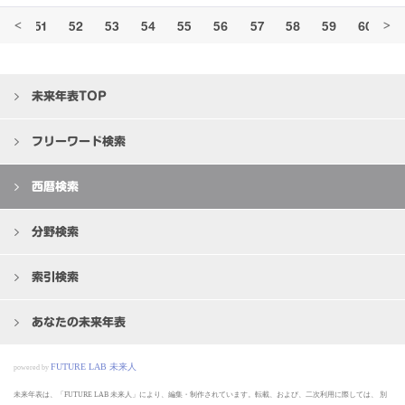
50
51
52
53
54
55
56
57
58
59
60
6
<
>
未来年表TOP
フリーワード検索
西暦検索
分野検索
索引検索
あなたの未来年表
FUTURE LAB 未来人
powered by
未来年表は、「FUTURE LAB 未来人」により、編集・制作されています。転載、および、二次利用に際しては、
別