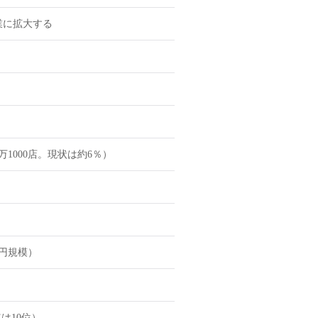
業に拡大する
1000店。現状は約6％）
億円規模）
は10位）