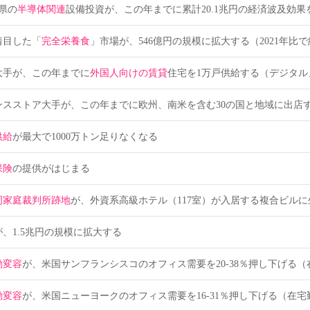
県の
半導体関連
設備投資が、この年までに累計20.1兆円の経済波及効果を生
着目した「
完全栄養食
」市場が、546億円の規模に拡大する（2021年比で約
大手が、この年までに
外国人向けの賃貸
住宅を1万戸供給する（デジタル
ンスストア大手が、この年までに欧州、南米を含む30の国と地域に出店
供給
が最大で1000万トン足りなくなる
保険
の提供がはじまる
岡家庭裁判所跡地
が、外資系高級ホテル（117室）が入居する複合ビル
、1.5兆円の規模に拡大する
動変容
が、米国サンフランシスコのオフィス需要を20-38％押し下げる
動変容
が、米国ニューヨークのオフィス需要を16-31％押し下げる（在