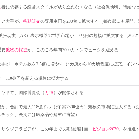
働
者に依存する経営スタイルが成り立たなくなる（社会保険料、時給な
トア大手が、
移動販売
の専用車両を200台に拡大する（都市部にも展開。
拡張現実（AR）表示機器の世界市場が、7兆円の規模に拡大する（2022
重要
鉱物の採掘
が、このころ年間3000万トンでピークを迎える
大手が、ホテル数を2.5倍に増やす（4カ所から10カ所程度に拡充。イン
、110兆円を超える規模に拡大する
リヤドで、国際博覧会（
万博
）が開催される
場が、合計で最大118億ドル（約1兆7600億円）規模の市場に拡大する
スチック、長期には医薬品や建材に有望）
すサウジアラビアが、この年まで長期経済計画「
ビジョン2030
」を推進