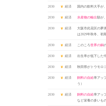
2030
経済
国内の飲料大手が
2030
経済
水産物の輸出
額が、
2030
経済
大阪市此花区の夢
は2029年秋冬、初
2030
経済
このころ
世界の銅
2030
経済
出生率が低下した
2030
経済
秋田県がトウモロ
2030
経済
飼料の自給
率アッ
う）
2030
経済
飼料の自給
率アッ
など栄養の多いも