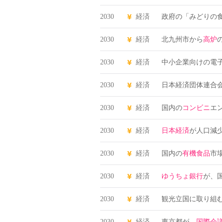
2030
経済
政府の「みどりの
2030
経済
北九州市から
高炉
2030
経済
中小企業向けの電子
2030
経済
日本経済団体連合
2030
経済
国内の
コンビニ
エ
2030
経済
日本経済
が人口減少
2030
経済
国内の
有機食品
市場
2030
経済
ゆうちょ銀行
が、国
2030
経済
観光立国に取り組
2030
経済
東京都が、
国際会