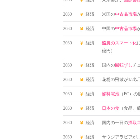
2030
経済
米国の
中古品市場
2030
経済
中国の
中古品市場
2030
経済
酪農のスマート化
億円）
2030
経済
国内の
回転ずし
チ
2030
経済
花粉の飛散が1/2
2030
経済
燃料電池
（FC）の
2030
経済
日本の食
（食品、飲
2030
経済
国内の一日の
摂取
2030
経済
サウジアラビアが