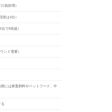
どの負担増）
現状は4台）
年比で8倍超）
バウンド需要）
（短期には家畜飼料やペットフード、中
する