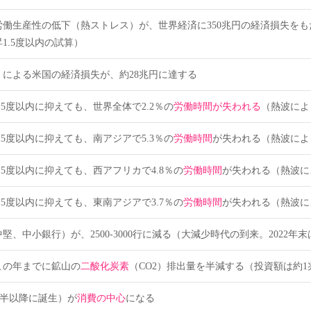
労働生産性の低下（熱ストレス）が、世界経済に350兆円の経済損失をもた
1.5度以内の試算）
）による米国の経済損失が、約28兆円に達する
.5度以内に抑えても、世界全体で2.2％の
労働時間が失われる
（熱波によ
.5度以内に抑えても、南アジアで5.3％の
労働時間
が失われる（熱波によ
.5度以内に抑えても、西アフリカで4.8％の
労働時間
が失われる（熱波に
.5度以内に抑えても、東南アジアで3.7％の
労働時間
が失われる（熱波に
堅、中小銀行）が、2500-3000行に減る（大減少時代の到来。2022年末は
この年までに鉱山の
二酸化炭素
（CO2）排出量を半減する（投資額は約1
代後半以降に誕生）が
消費の中心
になる