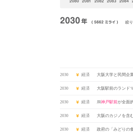
2080
2081
2082
2083
2084
2030
年
絞り
( 5662 ミライ )
2030
経済
大阪大学と民間企
2030
経済
大阪駅前のランド
2030
経済
JR
神戸駅前
が全面
2030
経済
大阪のカジノを含
2030
経済
政府の「みどりの