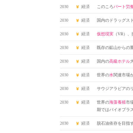
2030
経済
このころ
パート労
2030
経済
国内のドラッグス
2030
経済
仮想現実
（VR）、
2030
経済
既存の鉱山からの
2030
経済
国内の
高級ホテル
2030
経済
世界の
水
関連市場が
2030
経済
サウジアラビアの
2030
経済
世界の
海藻養殖
市
期ではバイオプラ
2030
経済
脱石油依存を目指