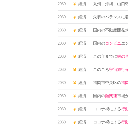
2030
経済
九州、沖縄、山口9
2030
経済
栄養のバランスに
2030
経済
国内の不動産開発
2030
経済
国内の
コンビニ
エ
2030
経済
この年までに
銅の
2030
経済
このころ
宇宙旅行
2030
経済
福岡市中央区の
福
2030
経済
国内の
熱関連
市場が
2030
経済
コロナ禍による
行
2030
経済
コロナ禍による
行