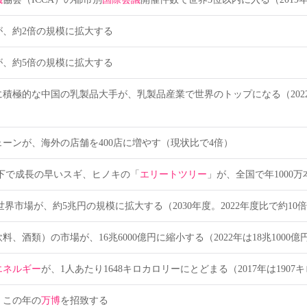
が、約2倍の規模に拡大する
が、約5倍の規模に拡大する
に積極的な中国の乳製品大手が、乳製品産業で世界のトップになる（2022年は総
ェーンが、海外の店舗を400店に増やす（現状比で4倍）
以下で成長の早いスギ、ヒノキの「
エリートツリー
」が、全国で年1000
世界市場が、約5兆円の規模に拡大する（2030年度。2022年度比で約10
料、酒類）の市場が、16兆6000億円に縮小する（2022年は18兆1000億
エネルギー
が、1人あたり1648キロカロリーにとどまる（2017年は1907
、この年の
万博
を招致する