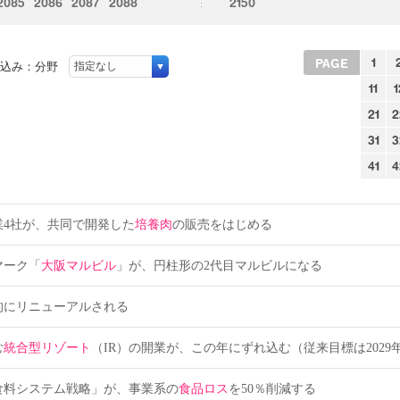
2085
2086
2087
2088
2150
1
PAGE
込み：分野
11
1
21
2
31
3
41
4
業4社が、共同で開発した
培養肉
の販売をはじめる
マーク「
大阪マルビル
」が、円柱形の2代目マルビルになる
的にリニューアルされる
む
統合型リゾート
（IR）の開業が、この年にずれ込む（従来目標は2029
食料システム戦略」が、事業系の
食品ロス
を50％削減する