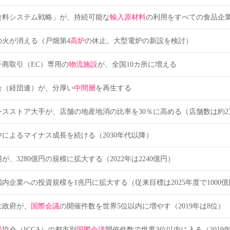
食料システム戦略」が、持続可能な
輸入原材料
の利用をすべての食品企
の火が消える（戸畑第4
高炉
の休止。大型電炉の新設を検討）
商取引（EC）専用の
物流施設
が、全国10カ所に増える
会（経団連）が、分厚い
中間層
を再生する
ンスストア大手が、店舗の地産地消の比率を30％に高める（店舗数は約2万
によるマイナス成長を続ける（2030年代以降）
が、3280億円の規模に拡大する（2022年は2240億円）
内企業への投資規模を1兆円に拡大する（従来目標は2025年度で1000
む政府が、
国際会議
の開催件数を世界5位以内に増やす（2019年は8位）
議
協会（ICCA）の都市別
国際会議
開催件数で世界3位以内に入る（2019年