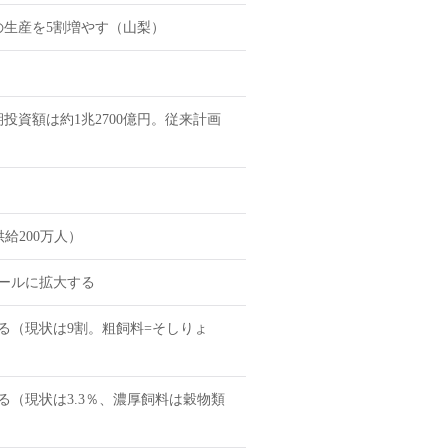
の生産を5割増やす（山梨）
投資額は約1兆2700億円。従来計画
給200万人）
タールに拡大する
る（現状は9割。粗飼料=そしりょ
（現状は3.3％、濃厚飼料は穀物類