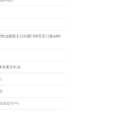
収入1231億7100万元=2兆4400
万本生産される
倍）
円）
キロカロリー）