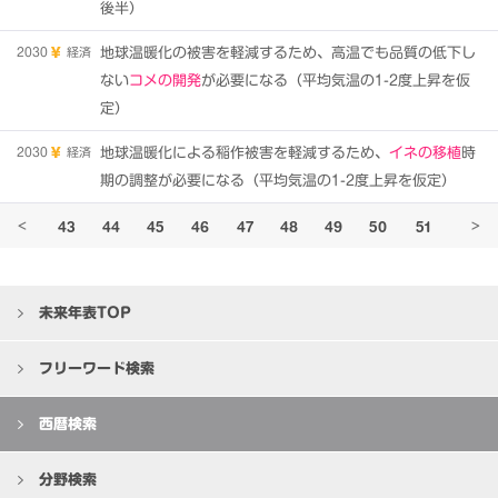
後半）
2030
経済
地球温暖化の被害を軽減するため、高温でも品質の低下し
ない
コメの開発
が必要になる（平均気温の1-2度上昇を仮
定）
2030
経済
地球温暖化による稲作被害を軽減するため、
イネの移植
時
期の調整が必要になる（平均気温の1-2度上昇を仮定）
42
43
44
45
46
47
48
49
50
51
52
<
>
未来年表TOP
フリーワード検索
西暦検索
分野検索