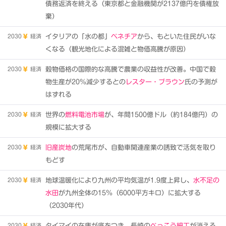
債務返済を終える（東京都と金融機関が2137億円を債権放
棄）
2030
経済
イタリアの「水の都」
ベネチア
から、もといた住民がいな
くなる（観光地化による混雑と物価高騰が原因）
2030
経済
穀物価格の国際的な高騰で農業の収益性が改善。中国で穀
物生産が20％減少するとの
レスター・ブラウン
氏の予測が
はずれる
2030
経済
世界の
燃料電池市場
が、年間1500億ドル（約184億円）の
規模に拡大する
2030
経済
旧産炭地
の荒尾市が、自動車関連産業の誘致で活気を取り
もどす
2030
経済
地球温暖化により九州の平均気温が1.9度上昇し、
水不足の
水田
が九州全体の15％（6000平方キロ）に拡大する
（2030年代）
2030
経済
タイマイの在庫が底をつき、長崎の
べっこう細工
が消える