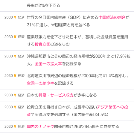
長率が2％を下回る
2030
経済
世界の名目国内総生産（GDP）に占める
中国経済の割合
が
31％に達し、米国経済と肩を並べる
2030
経済
産業競争力を低下させた日本が、蓄積した金融資産を運用
する
投資立国
の道を歩む
2030
経済
沖縄県那覇市とその周辺の経済規模が2000年比で17.9％拡
大。
全国一の拡大率
を記録する
2030
経済
北海道深川市周辺の経済規模が2000年比で41.4％縮小し、
全国一の縮小率
を記録する
2030
経済
日本の
貿易・サービス収支
が赤字になる
2030
経済
投資立国を目指す日本が、成長率の高い
アジア諸国への投
資
で所得収支を倍増する（国内総生産比4.5％）
2030
経済
国内のナノテク
関連市場が26兆2645億円に成長する