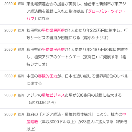
2030
経済
東北経済連合会の提言が実現し、仙台市と新潟市が東アジ
ア経済圏を視野に入れた物流拠点「
グローバル・ツイン・
ハブ
」になる
2030
経済
秋田県の
平均県民所得
が1人あたり年222万円に縮小し、行
政サービスの維持が困難になる（縮小シナリオ）
2030
経済
秋田県の
平均県民所得
が1人あたり年248万円の現状を維持
し、極東アジアのゲートウエー（玄関口）に発展する（維
持シナリオ）
2030
経済
中国の
客観的国力
が、日本を追い越して世界第2位のレベル
に達する
2030
経済
アジアの
環境ビジネス
市場が300兆円の規模に拡大する
（現状は64兆円）
2030
経済
政府の「アジア経済・環境共同体構想」により、域内の
中
産階級
（年収3000ドル以上）が23億人に拡大する（約5倍
以上）