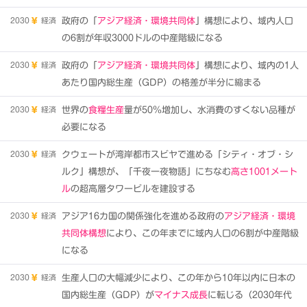
2030
経済
政府の「
アジア経済・環境共同体
」構想により、域内人口
の6割が年収3000ドルの中産階級になる
2030
経済
政府の「
アジア経済・環境共同体
」構想により、域内の1人
あたり国内総生産（GDP）の格差が半分に縮まる
2030
経済
世界の
食糧生産
量が50％増加し、水消費のすくない品種が
必要になる
2030
経済
クウェートが湾岸都市スビヤで進める「シティ・オブ・シ
ルク」構想が、「千夜一夜物語」にちなむ
高さ1001メート
ル
の超高層タワービルを建設する
2030
経済
アジア16カ国の関係強化を進める政府の
アジア経済・環境
共同体構想
により、この年までに域内人口の6割が中産階級
になる
2030
経済
生産人口の大幅減少により、この年から10年以内に日本の
国内総生産（GDP）が
マイナス成長
に転じる（2030年代