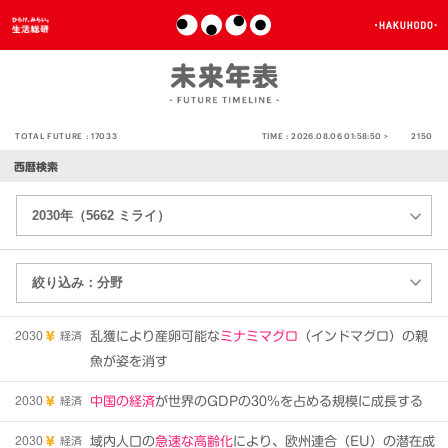
TOTAL FUTURE :
17033
TIME :
2026.08.06 01:58:50 >
2150
西暦検索
2030
経済
乱獲により産卵可能な
ミナミマグロ
（インドマグロ）の親
魚が姿を消す
2030
経済
中国の経済
が世界のGDPの30％を占める規模に成長する
2030
経済
域内人口の
急速な高齢化
により、欧州連合（EU）の潜在成