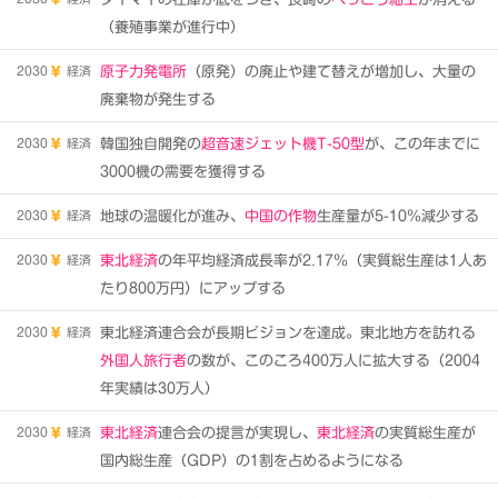
（養殖事業が進行中）
2030
経済
原子力発電所
（原発）の廃止や建て替えが増加し、大量の
廃棄物が発生する
2030
経済
韓国独自開発の
超音速ジェット機T-50型
が、この年までに
3000機の需要を獲得する
2030
経済
地球の温暖化が進み、
中国の作物
生産量が5-10％減少する
2030
経済
東北経済
の年平均経済成長率が2.17％（実質総生産は1人あ
たり800万円）にアップする
2030
経済
東北経済連合会が長期ビジョンを達成。東北地方を訪れる
外国人旅行者
の数が、このころ400万人に拡大する（2004
年実績は30万人）
2030
経済
東北経済
連合会の提言が実現し、
東北経済
の実質総生産が
国内総生産（GDP）の1割を占めるようになる