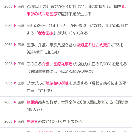
2035
医療
75歳以上の死者数が2010年比で1.88倍に増加し、国内
都
市部の終末期医療
で医師不足が生じる
2035
医療
医師の36％（14.1万人）が60歳以上になり、高齢の医師に
よる「
老老医療
」が珍しくなくなる
2035
医療
医療、介護、家族負担を含む
認知症の社会的費用
が22兆
9244億円に膨らむ
2035
医療
このころ
介護、医療従事者
が労働力人口の約20％を超える
（労働生産性の低下による経済の停滞）
2035
医療
ブラジルが
肺結核の撲滅
を達成する（現状は結核による死
亡率世界16位）
2035
医療
糖尿病
患者の数が、世界全体で6億人弱に増加する（現状は
4億人弱）
2035
医療
被爆者
の数が1000人を下まわる