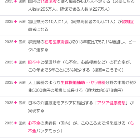
2035
医療
国内の
介護施設
で働く職員が68万人不足する（必要になる
人数は295万人、確保できる人数は227万人）
2035
医療
富山県民の10人に1人（同県高齢者の4人に1人）が
認知症
患者になる
2035
医療
群馬県の
在宅医療需要
が2013年度比で57.1％増加し、ピー
クに達する
2035
医療
脳卒中
と循環器病（心不全、心筋梗塞など）の死亡率が、
この年まで5年ごとに5％減少する（梗塞=こうそく）
2035
医療
人工臓器のような
生体機能補助・代行機器
分野の市場が約2
兆5000億円の規模に成長する（現状は約5678億円）
2035
医療
日本の介護技術をアジアに輸出する「
アジア健康構想
」が
実現する
2035
医療
心不全
の患者数（国内）が、このころまで増え続ける（
心
不全
パンデミック）