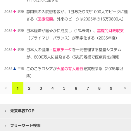
1173万人に達する
2035
医療
静岡県の入院患者数が、1日あたり3万1000人でピークに達
する（
医療需要
。外来のピークは2025年の16万9800人）
2035
医療
日本経済が緩やかに成長し（1％未満）、
基礎的財政収支
（プライマリーバランス）が黒字化する（2035年度）
2035
医療
日本人の健康・
医療データ
を一元管理する基盤システム
が、6000万人に普及する（5兆円規模で医療費を抑制）
2035
宇宙
このころロシアが
火星の有人飛行
を実現する（2035年以
降）
1
2
3
4
5
6
7
8
9
10
<
>
未来年表TOP
フリーワード検索