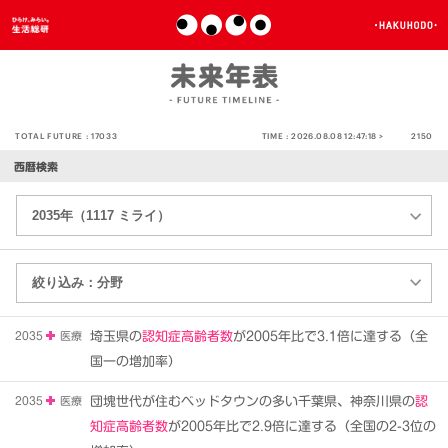
TOTAL FUTURE :
17033
TIME :
2026.08.08 12:47:18 >
2150
西暦検索
2035
医療
埼玉県の
認知症高齢者数
が2005年比で3.1倍に達する（全
国一の増加率）
2035
医療
団塊世代が住むベッドタウンの多い千葉県、神奈川県の
認
知症高齢者数
が2005年比で2.9倍に達する（全国の2-3位の