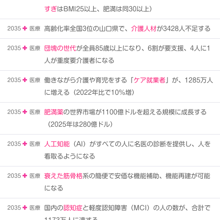
すぎ
はBMI25以上、肥満は同30以上）
2035
医療
高齢化率全国3位の山口県で、
介護人材
が3428人不足する
2035
医療
団塊の世代
が全員85歳以上になり、6割が要支援、4人に1
人が重度要介護者になる
2035
医療
働きながら介護や育児をする「
ケア就業者
」が、1285万人
に増える（2022年比で10％増）
2035
医療
肥満薬
の世界市場が1100億ドルを超える規模に成長する
（2025年は280億ドル）
2035
医療
人工知能
（AI）がすべての人に名医の診断を提供し、人を
看取るようになる
2035
医療
衰えた筋骨格
系の簡便で安価な機能補助、機能再建が可能
になる
2035
医療
国内の
認知症
と軽度認知障害（MCI）の人の数が、合計で