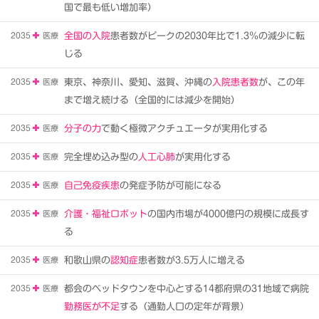
国で最も低い増加率）
2035
医療
全国の入院
患者数がピークの2030年比で1.3％の減少に転
じる
2035
医療
東京、神奈川、愛知、滋賀、沖縄の
入院患者数
が、この年
まで増え続ける（全国的には減少を開始）
2035
医療
分子の力
で動く極微アクチュエータが実用化する
2035
医療
完全埋め込み型の
人工心肺
が実用化する
2035
医療
自己免疫疾患
の発症予防が可能になる
2035
医療
介護・福祉ロボット
の国内市場が4000億円の規模に成長す
る
2035
医療
和歌山県の
認知症
患者数が3.5万人に増える
2035
医療
都会のベッドタウンを中心とする14都府県の31地域で病院
勤務医が不足
する（通勤人口の定年が背景）