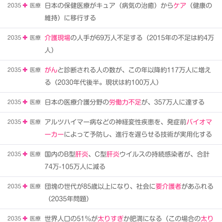
2035
医療
日本の保健医療がキュア（病気の治癒）から
ケア
（健康の
維持）に移行する
2035
医療
介護現場
の人手が69万人不足する（2015年の不足は約4万
人）
2035
医療
がん
と診断される人の数が、この年以降約117万人に増え
る（2030年代後半。現状は約100万人）
2035
医療
日本の医療介護分野の
労働力不足
が、357万人に達する
2035
医療
アルツハイマー病などの神経変性疾患を、発症前
バイオマ
ーカー
によって予防し、進行を遅らせる技術が実用化する
2035
医療
国内のB型
肝炎
、C型
肝炎
ウイルスの持続感染者が、合計
74万-105万人に減る
2035
医療
団塊の世代が85歳以上になり、社会に
要介護者
があふれる
（2035年問題）
2035
医療
世界人口の51％が
太りすぎ
か肥満になる（この場合の
太り