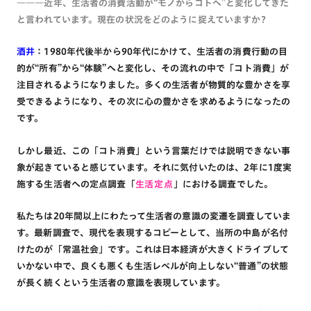
―――
近年、生活者の消費活動が“モノからコトへ”と変化してきた
と言われています。現在の状況をどのように捉えていますか?
酒井
：1980年代後半から90年代にかけて、生活者の消費行動の目
的が“所有”から“体験”へと変化し、その流れの中で「コト消費」が
注目されるようになりました。多くの生活者が物質的な豊かさを享
受できるようになり、その次に心の豊かさを求めるようになったの
です。
しかし最近、この「コト消費」という言葉だけでは説明できない事
象が起きていると感じています。それに気付いたのは、2年に1度実
施する生活者への定点調査「
生活定点
」における調査でした。
私たちは20年間以上にわたって生活者の意識の変遷を調査していま
す。最新調査で、現代を表現するコピーとして、当所の中島が名付
けたのが「常温社会」です。これは日本経済が大きくドライブして
いかない中で、良くも悪くも生活レベルが向上しない“普通”の状態
が長く続くという生活者の意識を表現しています。