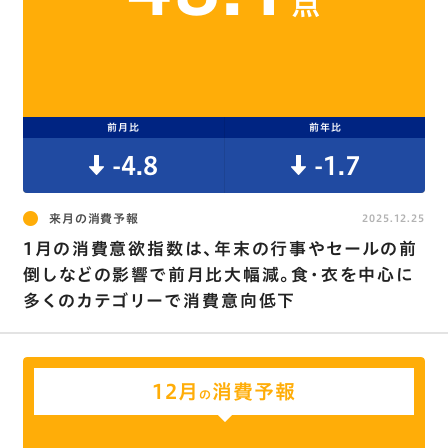
点
前月比
前年比
-4.8
-1.7
来月の消費予報
2025.12.25
1月の消費意欲指数は､年末の行事やセールの前
倒しなどの影響で前月比大幅減。食･衣を中心に
多くのカテゴリーで消費意向低下
12月
消費予報
の