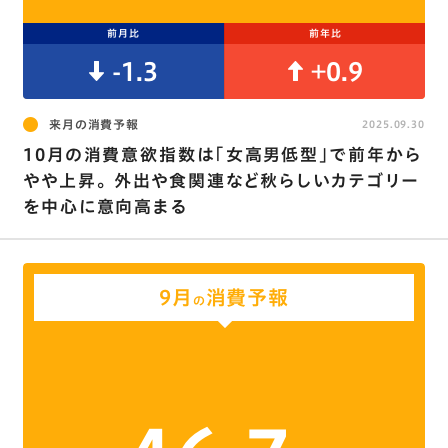
前月比
前年比
-1.3
+0.9
来月の消費予報
2025.09.30
10月の消費意欲指数は｢女高男低型｣で前年から
やや上昇。 外出や食関連など秋らしいカテゴリー
を中心に意向高まる
9月
消費予報
の