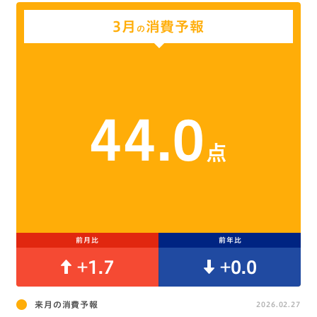
3月
消費予報
の
44.0
点
前月比
前年比
+1.7
+0.0
来月の消費予報
2026.02.27