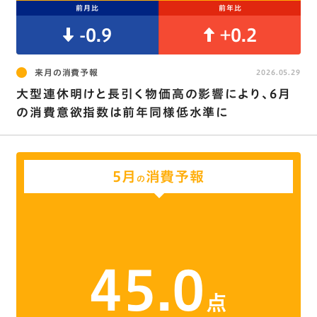
前月比
前年比
-0.9
+0.2
来月の消費予報
2026.05.29
大型連休明けと長引く物価高の影響により、6月
の消費意欲指数は前年同様低水準に
5月
消費予報
の
45.0
点