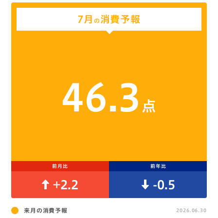
7月
消費予報
の
46.3
点
前月比
前年比
+2.2
-0.5
来月の消費予報
2026.06.30