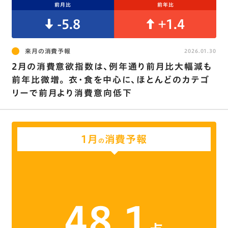
前月比
前年比
-5.8
+1.4
来月の消費予報
2026.01.30
2月の消費意欲指数は､例年通り前月比大幅減も
前年比微増｡ 衣･食を中心に､ほとんどのカテゴ
リーで前月より消費意向低下
1月
消費予報
の
48.1