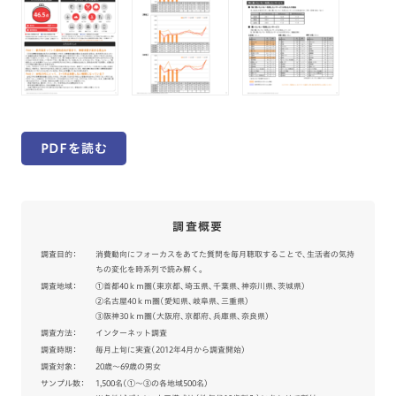
PDFを読む
調査概要
調査目的：
消費動向にフォーカスをあてた質問を毎月聴取することで、生活者の気持
ちの変化を時系列で読み解く。
調査地域：
①首都40ｋｍ圏（東京都、埼玉県、千葉県、神奈川県、茨城県）
②名古屋40ｋｍ圏（愛知県、岐阜県、三重県）
③阪神30ｋｍ圏（大阪府、京都府、兵庫県、奈良県）
調査方法：
インターネット調査
調査時期：
毎月上旬に実査（2012年4月から調査開始）
調査対象：
20歳～69歳の男女
サンプル数：
1,500名（①～③の各地域500名）