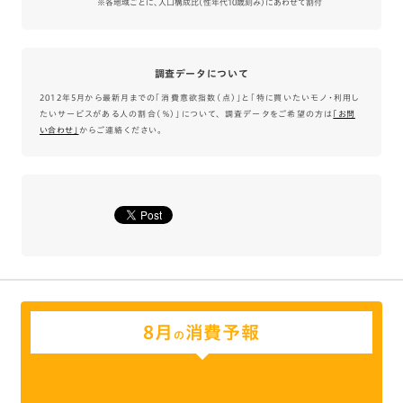
※各地域ごとに、人口構成比（性年代10歳刻み）にあわせて割付
調査データについて
2012年5月から最新月までの「消費意欲指数（点）」と「特に買いたいモノ・利用し
たいサービスがある人の割合（％）」について、 調査データをご希望の方は
｢お問
い合わせ｣
からご連絡ください。
8月
消費予報
の