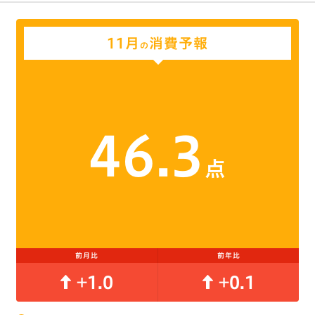
11月
消費予報
の
46.3
点
前月比
前年比
+1.0
+0.1