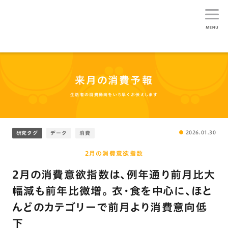
生活総研
来月の消費予報
生活者の消費動向をいち早くお伝えします
2026.01.30
研究タグ
データ
消費
2月の消費意欲指数
2月の消費意欲指数は､例年通り前月比大
幅減も前年比微増｡ 衣･食を中心に､ほと
んどのカテゴリーで前月より消費意向低
下