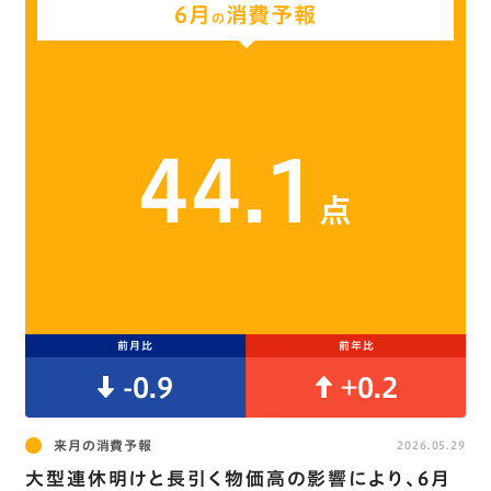
6月
消費予報
の
44.1
点
前月比
前年比
-0.9
+0.2
来月の消費予報
2026.05.29
大型連休明けと長引く物価高の影響により、6月