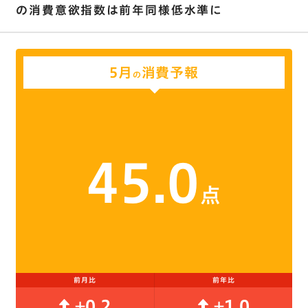
の消費意欲指数は前年同様低水準に
5月
消費予報
の
45.0
点
前月比
前年比
+0.2
+1.0