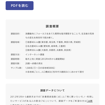
PDFを読む
調査概要
調査目的：
消費動向にフォーカスをあてた質問を毎月聴取することで、生活者の気持
ちの変化を時系列で読み解く。
調査地域：
①首都40ｋｍ圏（東京都、埼玉県、千葉県、神奈川県、茨城県）
②名古屋40ｋｍ圏（愛知県、岐阜県、三重県）
③阪神30ｋｍ圏（大阪府、京都府、兵庫県、奈良県）
調査方法：
インターネット調査
調査時期：
毎月上旬に実査（2012年4月から調査開始）
調査対象：
20歳～69歳の男女
サンプル数：
1,500名（①～③の各地域500名）
※各地域ごとに、人口構成比（性年代10歳刻み）にあわせて割付
調査データについて
2012年5月から最新月までの「消費意欲指数（点）」と「特に買いたいモノ・利用し
たいサービスがある人の割合（％）」について、 調査データをご希望の方は
｢お問