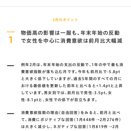
2月のポイント
物価高の影響は一服も､年末年始の反動
POINT
1
で女性を中心に消費意欲は前月比大幅減
例年2月は､年末年始の支出の反動で､1年の中で最も消
費意欲指数が落ち込む月です。今年も前月比で-5.8pt
と大きく低下していますが､過去5年間のすべての月に
おける最低値を更新した前年と比べると+1.4ptと上昇
しています。男女別では､前月比で男性-3.5pt､女
性-8.1ptと､女性での低下が目立ちます。
消費意欲指数の理由(自由回答)をみると､前月と比べ
て､消費にポジティブな回答(1月448件→2月276件)
は大きく減少し､ネガティブな回答(1月819件→2月