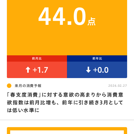
44.0
点
前月比
前年比
+1.7
+0.0
来月の消費予報
2026.02.27
｢春支度消費｣に対する意欲の高まりから消費意
欲指数は前月比増も､ 前年に引き続き3月として
は低い水準に