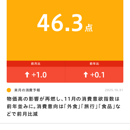
46.3
点
前月比
前年比
+1.0
+0.1
来月の消費予報
2025.10.31
物価高の影響が再燃し､11月の消費意欲指数は
前年並みに。消費意向は｢外食｣｢旅行｣｢食品｣な
どで前月比減