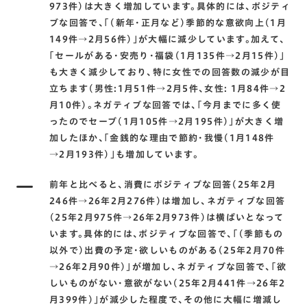
973件)は大きく増加しています。具体的には､ポジティ
ブな回答で､｢(新年･正月など)季節的な意欲向上(1月
149件→2月56件)｣が大幅に減少しています。加えて､
｢セールがある･安売り･福袋(1月135件→2月15件)｣
も大きく減少しており､特に女性での回答数の減少が目
立ちます(男性:1月51件→2月5件､女性: 1月84件→2
月10件)。ネガティブな回答では､｢今月までに多く使
ったのでセーブ(1月105件→2月195件)｣が大きく増
加したほか､｢金銭的な理由で節約･我慢(1月148件
→2月193件)｣も増加しています。
前年と比べると､消費にポジティブな回答(25年2月
246件→26年2月276件)は増加し､ネガティブな回答
(25年2月975件→26年2月973件)は横ばいとなって
います。具体的には､ポジティブな回答で､｢(季節もの
以外で)出費の予定･欲しいものがある(25年2月70件
→26年2月90件)｣が増加し､ネガティブな回答で､｢欲
しいものがない･意欲がない(25年2月441件→26年2
月399件)｣が減少した程度で､その他に大幅に増減し