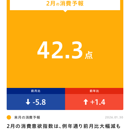
2月
消費予報
の
42.3
点
前月比
前年比
-5.8
+1.4
来月の消費予報
2026.01.30
2月の消費意欲指数は､例年通り前月比大幅減も