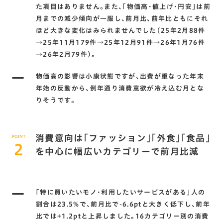
た項目はありません。また､｢物価高･値上げ･円安｣は前
月までの減少傾向が一服し､前月比､前年比ともにそれ
ほど大きな変化はみられませんでした(25年2月88件
→25年11月179件→25年12月91件→26年1月76件
→26年2月79件)。
物価高の影響は小康状態ですが､出費が重なった年末
年始の反動から､例年通り消費意欲が冷え込む月とな
りそうです。
消費意向は｢ファッション｣｢外食｣｢食品｣
POINT
2
を中心に幅広いカテゴリーで前月比減
｢特に買いたいモノ･利用したいサービスがある｣人の
割合は23.5%で､前月比で-6.6ptと大きく低下し､前年
比では+1.2ptと上昇しました。16カテゴリー別の消費