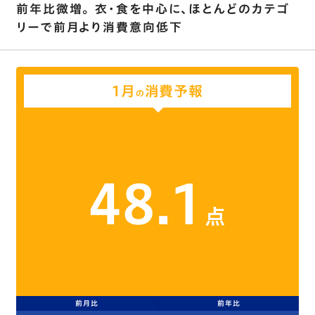
前年比微増｡ 衣･食を中心に､ほとんどのカテゴ
リーで前月より消費意向低下
1月
消費予報
の
48.1
点
前月比
前年比