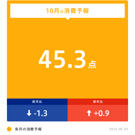
10月
消費予報
の
45.3
点
前月比
前年比
-1.3
+0.9
来月の消費予報
2025.09.30