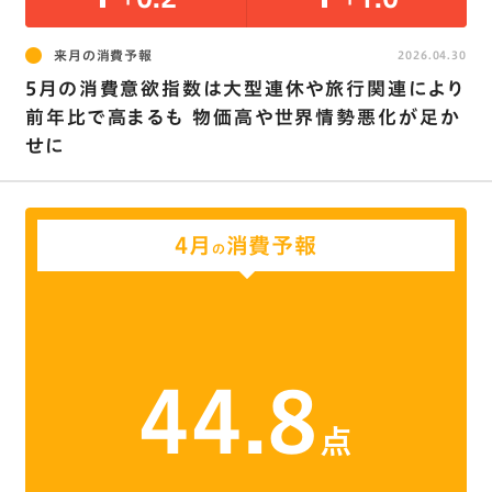
来月の消費予報
2026.04.30
5月の消費意欲指数は大型連休や旅行関連により
前年比で高まるも 物価高や世界情勢悪化が足か
せに
4月
消費予報
の
44.8
点