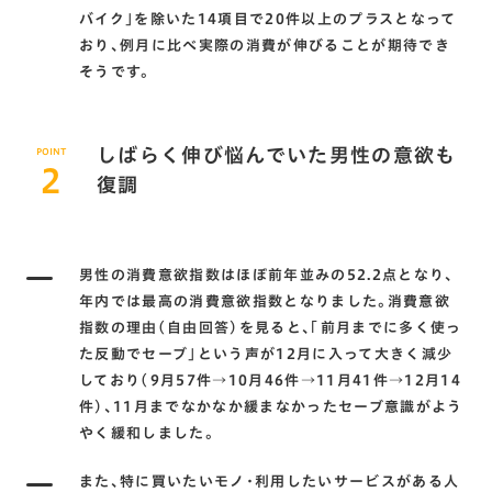
バイク」を除いた14項目で20件以上のプラスとなって
おり、例月に比べ実際の消費が伸びることが期待でき
そうです。
しばらく伸び悩んでいた男性の意欲も
POINT
2
復調
男性の消費意欲指数はほぼ前年並みの52.2点となり、
年内では最高の消費意欲指数となりました。消費意欲
指数の理由（自由回答）を見ると、「前月までに多く使っ
た反動でセーブ」という声が12月に入って大きく減少
しており（9月57件→10月46件→11月41件→12月14
件）、11月までなかなか緩まなかったセーブ意識がよう
やく緩和しました。
また、特に買いたいモノ・利用したいサービスがある人