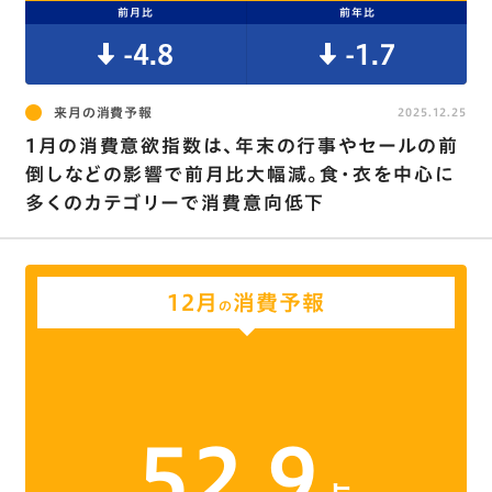
前月比
前年比
-4.8
-1.7
来月の消費予報
2025.12.25
1月の消費意欲指数は､年末の行事やセールの前
倒しなどの影響で前月比大幅減。食･衣を中心に
多くのカテゴリーで消費意向低下
12月
消費予報
の
52.9