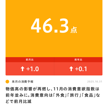
46.3
点
前月比
前年比
+1.0
+0.1
来月の消費予報
2025.10.31
物価高の影響が再燃し､11月の消費意欲指数は
前年並みに。消費意向は｢外食｣｢旅行｣｢食品｣な
どで前月比減