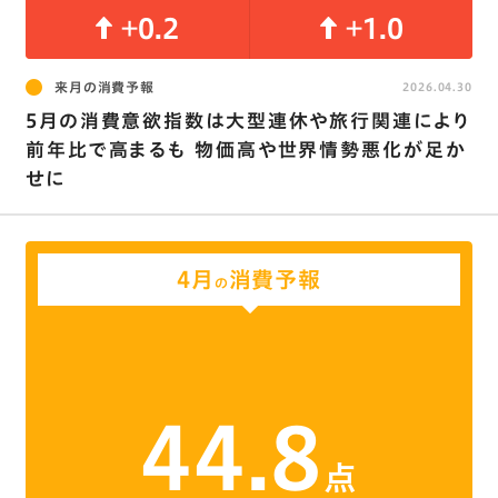
+0.2
+1.0
来月の消費予報
2026.04.30
5月の消費意欲指数は大型連休や旅行関連により
前年比で高まるも 物価高や世界情勢悪化が足か
せに
4月
消費予報
の
44.8
点