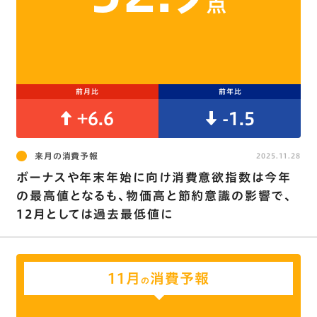
点
前月比
前年比
+6.6
-1.5
来月の消費予報
2025.11.28
ボーナスや年末年始に向け消費意欲指数は今年
の最高値となるも、物価高と節約意識の影響で､
12月としては過去最低値に
11月
消費予報
の