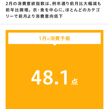
2月の消費意欲指数は､例年通り前月比大幅減も
前年比微増｡ 衣･食を中心に､ほとんどのカテゴ
リーで前月より消費意向低下
1月
消費予報
の
48.1
点