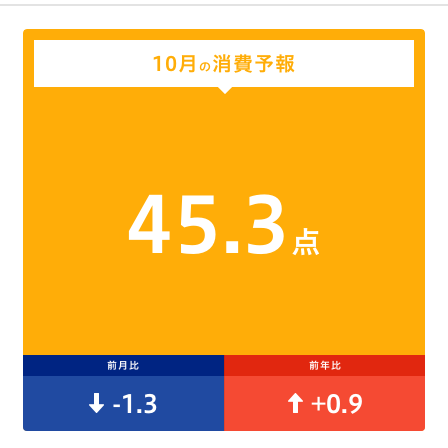
10月
消費予報
の
45.3
点
前月比
前年比
-1.3
+0.9