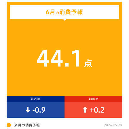
6月
消費予報
の
44.1
点
前月比
前年比
-0.9
+0.2
来月の消費予報
2026.05.29