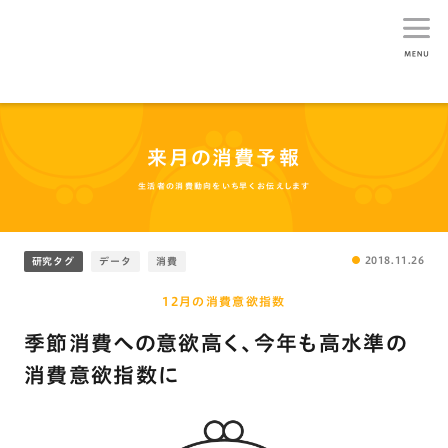
生活総研
来月の消費予報
生活者の消費動向をいち早くお伝えします
2018.11.26
研究タグ
データ
消費
12月の消費意欲指数
季節消費への意欲高く､今年も高水準の
消費意欲指数に