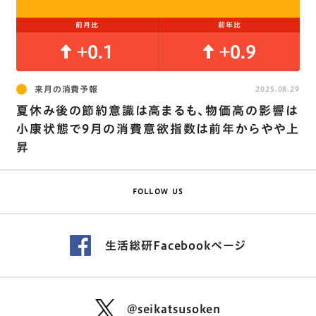
前月比
前年比
+0.1
+0.9
来月の消費予報
2025.08.29
夏休み後の節約意識は高まるも､物価高の影響は
小康状態で9月の消費意欲指数は前年からやや上
昇
FOLLOW US
生活総研Facebookページ
@seikatsusoken