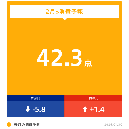
2月
消費予報
の
42.3
点
前月比
前年比
-5.8
+1.4
来月の消費予報
2026.01.30