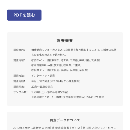
PDFを読む
調査概要
調査目的：
消費動向にフォーカスをあてた質問を毎月聴取することで、生活者の気持
ちの変化を時系列で読み解く。
調査地域：
①首都40ｋｍ圏（東京都、埼玉県、千葉県、神奈川県、茨城県）
②名古屋40ｋｍ圏（愛知県、岐阜県、三重県）
③阪神30ｋｍ圏（大阪府、京都府、兵庫県、奈良県）
調査方法：
インターネット調査
調査時期：
毎月上旬に実査（2012年4月から調査開始）
調査対象：
20歳～69歳の男女
サンプル数：
1,500名（①～③の各地域500名）
※各地域ごとに、人口構成比（性年代10歳刻み）にあわせて割付
調査データについて
2012年5月から最新月までの「消費意欲指数（点）」と「特に買いたいモノ・利用し