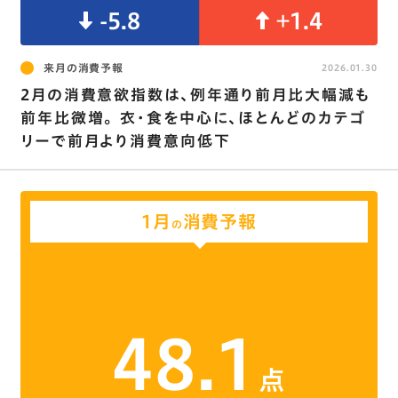
-5.8
+1.4
来月の消費予報
2026.01.30
2月の消費意欲指数は､例年通り前月比大幅減も
前年比微増｡ 衣･食を中心に､ほとんどのカテゴ
リーで前月より消費意向低下
1月
消費予報
の
48.1
点