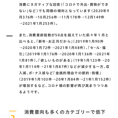
消費にネガティブな回答(｢コロナで外出･買物ができ
ない｣など)でも同様の傾向となっています(2020年9
月376件→10月256件→11月178件→12月149件
→2021年1月253件)。
また､消費意欲指数が50点を超えていた前々年１月と
比べると､｢新年･お正月だから｣(2019年1月90件
→2020年1月72件→2021年1月48件)､｢セｰル･福
引｣(2019年1月176件→2020年1月136件→2021年
1月81件)､｢欲しいものがある｣(19年1月123件→20
年1月114件→21年1月87件)などが減少する一方､収
入減､ボｰナス減など｢金銭的理由での節約･我慢｣
(2019年1月103件→20年1月84件→21年1月152件)
が増加するなど､コロナ禍の影響が再び高まりつつあ
るようです。
消費意向も多くのカテゴリーで低下
POINT