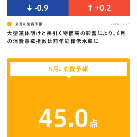
-0.9
+0.2
来月の消費予報
2026.05.29
大型連休明けと長引く物価高の影響により、6月
の消費意欲指数は前年同様低水準に
5月
消費予報
の
45.0
点