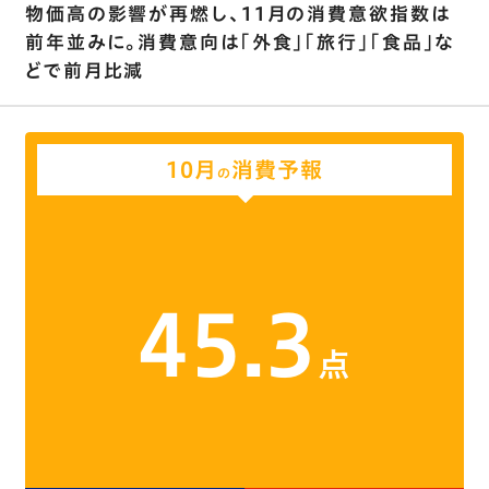
物価高の影響が再燃し､11月の消費意欲指数は
前年並みに。消費意向は｢外食｣｢旅行｣｢食品｣な
どで前月比減
10月
消費予報
の
45.3
点