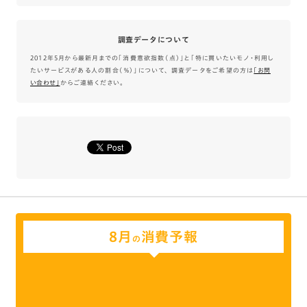
調査データについて
2012年5月から最新月までの「消費意欲指数（点）」と「特に買いたいモノ・利用し
たいサービスがある人の割合（％）」について、 調査データをご希望の方は
｢お問
い合わせ｣
からご連絡ください。
8月
消費予報
の