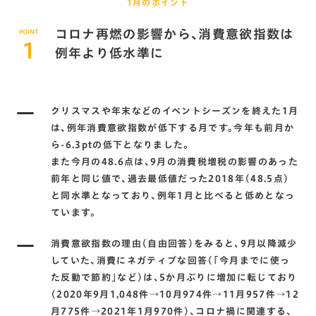
1月のポイント
コロナ再燃の影響から､消費意欲指数は
POINT
1
例年より低水準に
クリスマスや年末などのイベントシーズンを終えた1月
は､例年消費意欲指数が低下する月です。今年も前月か
ら-6.3ptの低下となりました。
また今月の48.6点は､9月の消費税増税の影響のあった
前年と同じ値で､過去最低値だった2018年(48.5点)
と同水準となっており､例年1月と比べると低めとなっ
ています。
消費意欲指数の理由(自由回答)をみると､9月以降減少
していた､消費にネガティブな回答(｢今月までに使っ
た反動で節約｣など)は､5か月ぶりに増加に転じており
(2020年9月1,048件→10月974件→11月957件→12
月775件→2021年1月970件)､コロナ禍に関連する､