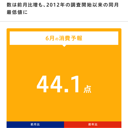
数は前月比増も、2012年の調査開始以来の同月
最低値に
6月
消費予報
の
44.1
点
前月比
前年比