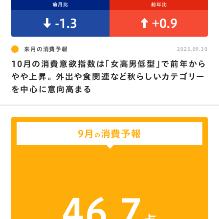
前月比
前年比
-1.3
+0.9
来月の消費予報
2025.09.30
10月の消費意欲指数は｢女高男低型｣で前年から
やや上昇。 外出や食関連など秋らしいカテゴリー
を中心に意向高まる
9月
消費予報
の
46.7