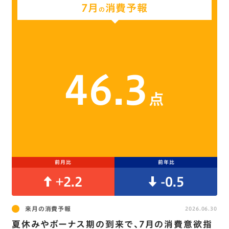
7月
消費予報
の
46.3
点
前月比
前年比
+2.2
-0.5
来月の消費予報
2026.06.30
夏休みやボーナス期の到来で､7月の消費意欲指