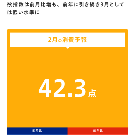
欲指数は前月比増も､ 前年に引き続き3月として
は低い水準に
2月
消費予報
の
42.3
点
前月比
前年比