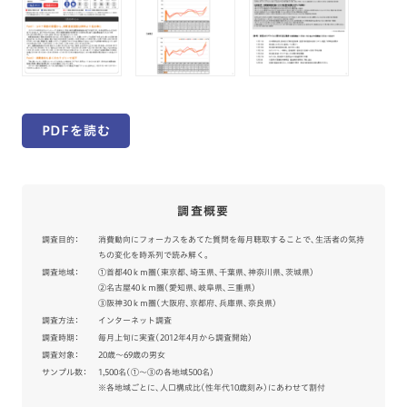
PDFを読む
調査概要
調査目的：
消費動向にフォーカスをあてた質問を毎月聴取することで、生活者の気持
ちの変化を時系列で読み解く。
調査地域：
①首都40ｋｍ圏（東京都、埼玉県、千葉県、神奈川県、茨城県）
②名古屋40ｋｍ圏（愛知県、岐阜県、三重県）
③阪神30ｋｍ圏（大阪府、京都府、兵庫県、奈良県）
調査方法：
インターネット調査
調査時期：
毎月上旬に実査（2012年4月から調査開始）
調査対象：
20歳～69歳の男女
サンプル数：
1,500名（①～③の各地域500名）
※各地域ごとに、人口構成比（性年代10歳刻み）にあわせて割付