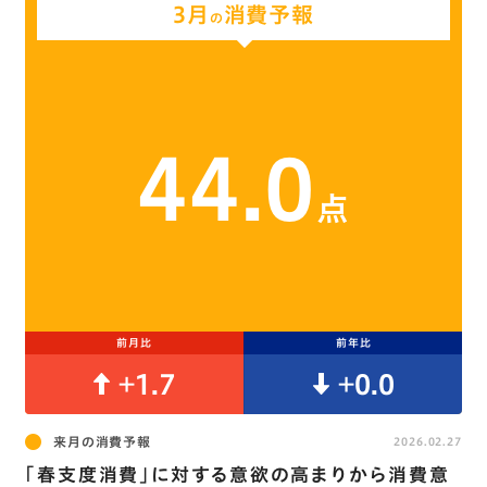
3月
消費予報
の
44.0
点
前月比
前年比
+1.7
+0.0
来月の消費予報
2026.02.27
｢春支度消費｣に対する意欲の高まりから消費意