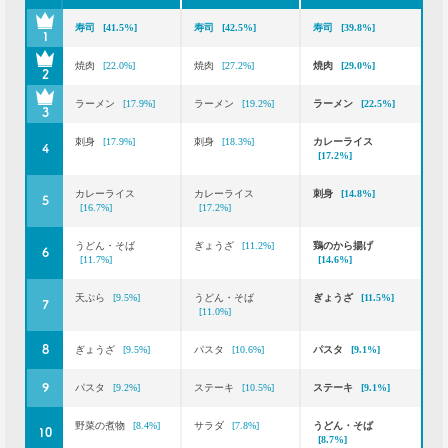
寿司
[41.5%]
寿司
[42.5%]
寿司
[39.8%]
1
焼肉
[22.0%]
焼肉
[27.2%]
焼肉
[29.0%]
2
ラーメン
[17.9%]
ラーメン
[19.2%]
ラーメン
[22.5%]
3
刺身
[17.9%]
刺身
[18.3%]
カレーライス
4
[17.2%]
カレーライス
カレーライス
刺身
[14.8%]
5
[16.7%]
[17.2%]
うどん・そば
ぎょうざ
[11.2%]
鶏のから揚げ
6
[11.7%]
[14.6%]
天ぷら
[9.5%]
うどん・そば
ぎょうざ
[11.5%]
7
[11.0%]
8
ぎょうざ
[9.5%]
パスタ
[10.6%]
パスタ
[9.1%]
9
パスタ
[9.2%]
ステーキ
[10.5%]
ステーキ
[9.1%]
野菜の煮物
[8.4%]
サラダ
[7.8%]
うどん・そば
10
[8.7%]