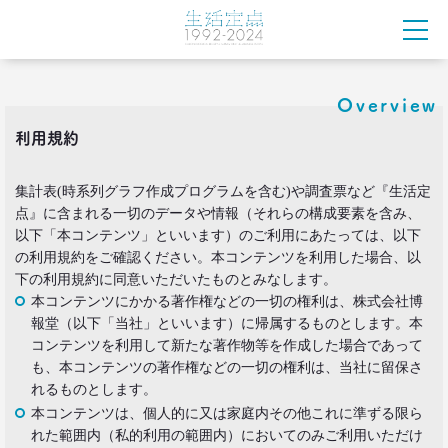
2021.02.25
たこ焼きが1位？ 和食が消えた？
好きな料理ランキング大激変
–日経クロストレンド 連載③–
Overview
生活総研 主席研究員
夏山 明美
利用規約
2021.02.09
集計表(時系列グラフ作成プログラムを含む)や調査票など『生活定
足りないのはお金より時間
40代おじさんの幸せは“時産”にあり
点』に含まれる一切のデータや情報（それらの構成要素を含み、
--日経クロストレンド 連載②--
以下「本コンテンツ」といいます）のご利用にあたっては、以下
生活総研 上席研究員/コピーライター
の利用規約をご確認ください。本コンテンツを利用した場合、以
前沢 裕文
下の利用規約に同意いただいたものとみなします。
本コンテンツにかかる著作権などの一切の権利は、株式会社博
2021.02.09
報堂（以下「当社」といいます）に帰属するものとします。本
「43歳からおじさん」が調査で判明！
コンテンツを利用して新たな著作物等を作成した場合であって
「7つの特徴」を大分析
も、本コンテンツの著作権などの一切の権利は、当社に留保さ
--日経クロストレンド 連載①--
れるものとします。
生活総研 上席研究員/コピーライター
本コンテンツは、個人的に又は家庭内その他これに準ずる限ら
前沢 裕文
れた範囲内（私的利用の範囲内）においてのみご利用いただけ