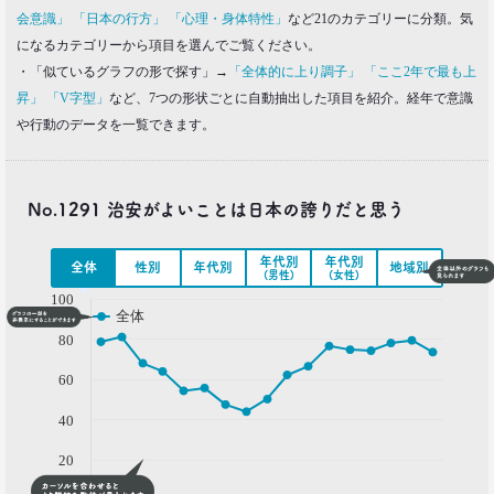
会意識」
「日本の行方」
「心理・身体特性」
など21のカテゴリーに分類。気
一覧を見る
になるカテゴリーから項目を選んでご覧ください。
・「似ているグラフの形で探す」→
「全体的に上り調子」
「ここ2年で最も上
昇」
「V字型」
など、7つの形状ごとに自動抽出した項目を紹介。経年で意識
や行動のデータを一覧できます。
No.1291 治安がよいことは日本の誇りだと思う
年代別
年代別
全体
性別
年代別
地域別
( % )
(男性)
(女性)
100
全体
80
60
40
20