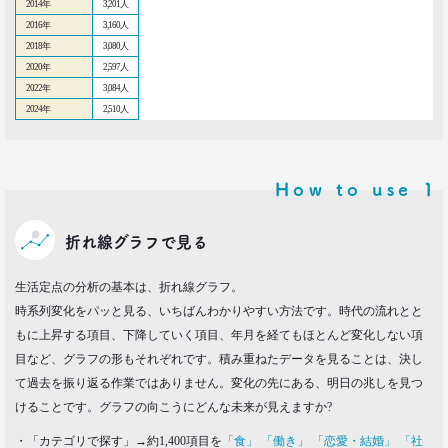
2014年
生活総研 上席研究員
3,201人
三矢正浩
2016年
3,160人
2018年
3,080人
2020年
2,597人
2016.11.30
2022年
3,084人
家族の誕生日祝い、大躍進！
2024年
2,510人
博報堂 こそだて家族研究所
上席研究員
脇田英津子
How to use
1
2016.10.27
生活定点から見えてくる、｢新しい大人の関係性消
費｣
折れ線グラフで見る
博報堂 新しい大人文化研究所
安並まりや
生活定点の分析の基本は、折れ線グラフ。
時系列変化をパッと見る、いちばんわかりやすい方法です。時代の流れとと
2016.10.04
もに上昇する項目、下降していく項目、年月を経てもほとんど変化しない項
「何を見ているのか言ってごらんなさい。あなたが
目など、グラフの形もそれぞれです。積み重ねたデータを見ることは、決し
どんな人だか言ってみせましょう」
て過去を振り返る作業ではありません。変化の先にある、明日の兆しを見つ
博報堂ＤＹメディアパートナーズ メディア環境研究所 主席研究員
藤原将史
けることです。グラフの向こうにどんな未来が見えますか?
・「カテゴリで探す」→約1,400項目を
「食」
「働き」
「恋愛・結婚」
「社