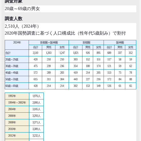
調査対象
20歳～69歳の男女
2017.06.12
調査人数
｢もう欲しいモノなんてないよね～｣
って本当か？
2,510人（2024年）
2020年国勢調査に基づく人口構成比（性年代5歳刻み）で割付
博報堂買物研究所 上席研究員
山本泰士
2024年
首都圏＋阪神圏
首都圏
阪神圏
合計
男性
女性
合計
男性
女性
合計
男性
女性
合計
2,510
1,263
1,247
1,821
926
895
689
337
352
2017.03.29
20歳～29歳
茶色く染まる、日本の食卓
420
210
210
303
152
151
117
58
59
30歳～39歳
475
239
236
354
180
174
121
59
62
生活総研 上席研究員
夏山明美
40歳～49歳
572
289
283
419
214
205
153
75
78
50歳～59歳
615
311
304
443
227
216
172
84
88
60歳～69歳
428
214
214
302
153
149
126
61
65
2017.03.02
スマホ時代の「偶然」との出会いかた
1992年
1,976人
生活総研 研究員
1994年～2002年
2,000人
十河瑠璃
2004年
3,105人
2006年
3,293人
2008年
2016.12.14
3,371人
トランプ勝利―自国第一・内向き志向はアメリカだ
2010年
3,389人
け？
2012年
3,232人