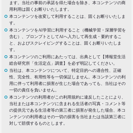
ます。当社の事前の承諾を得た場合を除き、本コンテンツの商
2019.10.29
用利用は固くお断りいたします。
人気コスプレイヤー･伊織もえさんに聞く 仮装とは
本コンテンツを改変して利用することは、固くお断りいたしま
大分違う｢本気コスプレイヤー｣の世界
す。
生活総研 上席研究員/コピーライター
前沢 裕文
本コンテンツをAI学習に利用すること（機械学習・深層学習を
含む）、プロンプトとしてAIへ入力して再生成・要約するこ
と、およびスクレイピングすることは、固くお断りいたしま
2019.08.28
す。
日本人男性の｢寿司･ラーメン離れ｣
意外な実態
本コンテンツのご利用にあたっては、出典として【博報堂生活
生活総研 上席研究員/コピーライター
総合研究所「生活定点」調査】を必ず明記してください。
前沢 裕文
当社は、本コンテンツについて、特定目的への適合性、正確
性、完全性、有用性等を一切保証しません。本コンテンツの利
2019.04.15
用に伴って利用者に損害が生じた場合であっても、当社はその
20代4人が語る｢平成の恋愛｣への強烈な違和感
一切の責任を負いません。
生活総研 上席研究員
本コンテンツの利用者がこの利用規約に違反したことにより、
三矢正浩
当社または本コンテンツに含まれる生活者の写真・コメント等
の提供元である生活者等の第三者に損害が発生した場合、本コ
2019.02.27
ンテンツの利用者はその一切の損害を当社または当該第三者に
｢無趣味になっていく日本人｣の実態と背景事情
対して賠償するものとします。
生活総研 上席研究員
三矢正浩