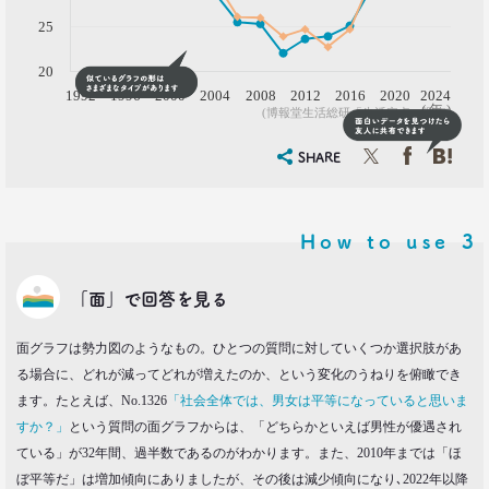
25
20
1992
1996
2000
2004
2008
2012
2016
2020
2024
( 年 )
(博報堂生活総研「生活定点」調査)
SHARE
How to use
3
「面」で回答を見る
面グラフは勢力図のようなもの。ひとつの質問に対していくつか選択肢があ
る場合に、どれが減ってどれが増えたのか、という変化のうねりを俯瞰でき
ます。たとえば、No.1326
「社会全体では、男女は平等になっていると思いま
すか？」
という質問の面グラフからは、「どちらかといえば男性が優遇され
ている」が32年間、過半数であるのがわかります。また、2010年までは「ほ
ぼ平等だ」は増加傾向にありましたが、その後は減少傾向になり､2022年以降