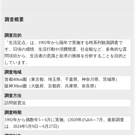
2019.01.16
調査概要
それでも｢現金派｣という男女3人が語る理由
生活総研 上席研究員
三矢正浩
調査目的
「生活定点」は、1992年から隔年で実施する時系列観測調査で
2018.11.20
す。日頃の感情、生活行動や消費態度、社会観など、多角的な質
一人立ち食いそばが平気な女性が増えたワケ
問項目から、生活者の意識と欲求の推移を分析することを目的と
生活総研 上席研究員
しています。
三矢正浩
調査地域
首都40km圏（東京都、埼玉県、千葉県、神奈川県、茨城県）
2018.01.11
阪神30km圏（大阪府、京都府、兵庫県、奈良県）
｢WEBコンテンツは私の先生｣な時代
博報堂 第一プラニング局
調査方法
崔 喜景
訪問留置法
調査時期
2017.12.20
1992年から偶数年5～6月に実施。(2020年のみ6～7月。最新調査
「答えを探さない」という使い方。
は、2024年5月9日～6月27日)
博報堂 第三プラニング局
夏 秋馬寧