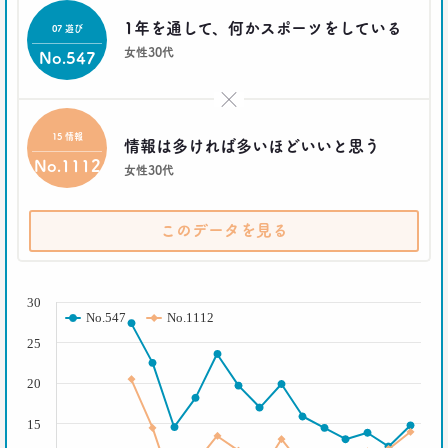
2021.02.25
たこ焼きが1位？ 和食が消えた？
1年を通して、何かスポーツをしている
07 遊び
好きな料理ランキング大激変
女性30代
No.547
–日経クロストレンド 連載③–
生活総研 主席研究員
×
夏山 明美
15 情報
情報は多ければ多いほどいいと思う
2021.02.09
No.1112
女性30代
足りないのはお金より時間
40代おじさんの幸せは“時産”にあり
--日経クロストレンド 連載②--
このデータを見る
生活総研 上席研究員/コピーライター
前沢 裕文
( % )
2021.02.09
30
No.547
No.1112
「43歳からおじさん」が調査で判明！
「7つの特徴」を大分析
25
--日経クロストレンド 連載①--
20
生活総研 上席研究員/コピーライター
前沢 裕文
15