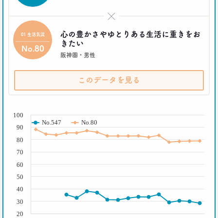
2017.06.12
×
｢もう欲しいモノなんてないよね～｣
って本当か？
心の豊かさやゆとりある生活に重きをお
01 生活気流
博報堂買物研究所 上席研究員
きたい
No.80
山本泰士
阪神圏・男性
2017.03.29
このデータを見る
茶色く染まる、日本の食卓
生活総研 上席研究員
夏山明美
( % )
100
No.547
No.80
90
2017.03.02
スマホ時代の「偶然」との出会いかた
80
生活総研 研究員
70
十河瑠璃
60
50
2016.12.14
40
トランプ勝利―自国第一・内向き志向はアメリカだ
け？
30
生活総研 上席研究員
20