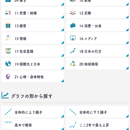
一覧を見る
09 働き
10 家族
11 恋愛・結婚
12 交際
13 贈答
14 消費・お金
15 情報
16 メディア
17 社会意識
18 日本の行方
19 国際化と日本
20 地球環境
21 心理・身体特性
グラフの形から探す
全体的に上り調子
全体的に下り調子
高めで推移
ここ2年で最も上昇