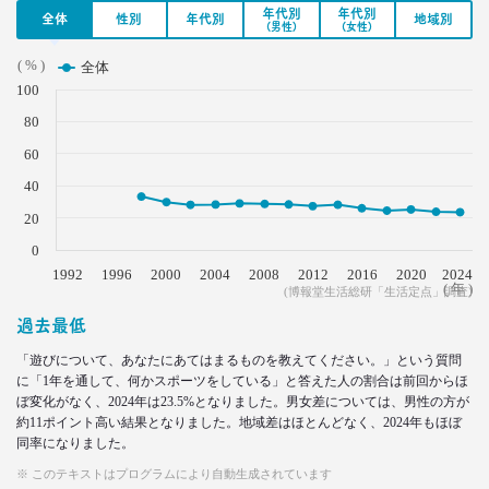
年代別
年代別
全体
性別
年代別
地域別
2021.07.06
(男性)
(女性)
40代おじさんはキス派？ラブレター派？ 二択から
見える意識
( % )
全体
–日経クロストレンド 連載⑪–
100
生活総研 上席研究員/コピーライター
80
前沢 裕文
60
2021.05.31
40
40代おじさんの生き様は「30点」？
20
精神科医による処方箋
–日経クロストレンド 連載⑩–
0
生活総研 上席研究員/コピーライター
1992
1996
2000
2004
2008
2012
2016
2020
2024
前沢 裕文
( 年 )
(博報堂生活総研「生活定点」調査)
過去最低
2021.05.31
「遊びについて、あなたにあてはまるものを教えてください。」という質問
40代おじさんの意識を精神科医が分析 悲しい性を
に「1年を通して、何かスポーツをしている」と答えた人の割合は前回からほ
メッタ斬り!?
ぼ変化がなく、2024年は23.5%となりました。男女差については、男性の方が
–日経クロストレンド 連載⑨–
約11ポイント高い結果となりました。地域差はほとんどなく、2024年もほぼ
生活総研 上席研究員/コピーライター
同率になりました。
前沢 裕文
※ このテキストはプログラムにより自動生成されています