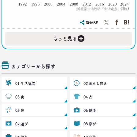
三矢正浩
1992
1996
2000
2004
2008
2012
2016
2020
2024
( 年 )
(博報堂生活総研「生活定点」調査)
2016.11.30
家族の誕生日祝い、大躍進！
SHARE
博報堂 こそだて家族研究所
上席研究員
+
もっと見る
脇田英津子
2016.10.27
生活定点から見えてくる、｢新しい大人の関係性消
カテゴリーから探す
費｣
博報堂 新しい大人文化研究所
安並まりや
01 生活気流
02 暮らし向き
2016.10.04
03 食
04 衣
「何を見ているのか言ってごらんなさい。あなたが
どんな人だか言ってみせましょう」
05 住
06 健康
博報堂ＤＹメディアパートナーズ メディア環境研究所 主席研究員
藤原将史
07 遊び
08 学び