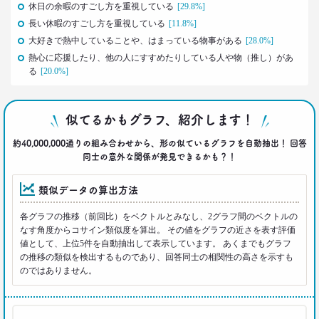
休日の余暇のすごし方を重視している
[29.8%]
世代間ギャップを学べる魔法の質問
「お金持ちって誰ですか？」
長い休暇のすごし方を重視している
[11.8%]
–日経クロストレンド 連載⑥–
大好きで熱中していることや、はまっている物事がある
[28.0%]
生活総研 上席研究員
熱心に応援したり、他の人にすすめたりしている人や物（推し）があ
近藤 裕香
る
[20.0%]
2021.03.01
40代おじさん必読！
似てるかもグラフ、紹介します！
J.Y. パーク氏に学ぶ 「褒めワード」
ベスト5
約40,000,000通りの組み合わせから、形の似ているグラフを自動抽出！ 回答
--日経クロストレンド 連載⑤--
同士の意外な関係が発見できるかも？！
生活総研 上席研究員/コピーライター
前沢 裕文
類似データの算出方法
各グラフの推移（前回比）をベクトルとみなし、2グラフ間のベクトルの
2021.02.25
なす角度からコサイン類似度を算出。 その値をグラフの近さを表す評価
シュフからシェフに！
値として、上位5件を自動抽出して表示しています。 あくまでもグラフ
オンラインで「我が家の食卓」が変わる
の推移の類似を検出するものであり、回答同士の相関性の高さを示すも
–日経クロストレンド 連載④–
のではありません。
生活総研 主席研究員
夏山 明美