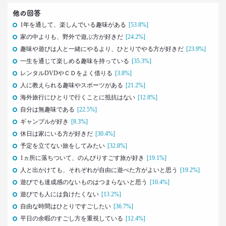
2021.04.26
他の回答
コロナで｢占いを信じる｣20代女性が増える理由―調
1年を通して、楽しんでいる趣味がある
[53.8%]
査とインタビューで判明した大きな変化
家の中よりも、野外で遊ぶ方が好きだ
[24.2%]
生活総研 上席研究員
荒井 自如
趣味や遊びは人と一緒にやるより、ひとりでやる方が好きだ
[23.9%]
一生を通じて楽しめる趣味を持っている
[35.3%]
2021.04.19
レンタルDVDやＣＤをよく借りる
[3.8%]
40代おじさんに黄信号 「男女平等感」が世の中と
人に教えられる趣味やスポーツがある
[21.2%]
ズレている!?
海外旅行にひとりで行くことに抵抗はない
[12.8%]
–日経クロストレンド 連載⑧–
自分は無趣味である
[22.5%]
生活総研 上席研究員/コピーライター
ギャンブルが好き
前沢 裕文
[8.3%]
休日は家にいる方が好きだ
[30.4%]
予定を立てない旅をしてみたい
[32.8%]
2021.03.11
「お金持ちへの憧れ」は徐々に減る？
1ヵ所に落ちついて、のんびりすごす旅が好き
[19.1%]
若者はなりたい自分を投影
人と出かけても、それぞれが自由に遊べた方がよいと思う
[19.2%]
–日経クロストレンド 連載⑦–
遊びでも達成感のないものはつまらないと思う
[10.4%]
生活総研 上席研究員
遊びでも人には負けたくない
[13.2%]
近藤 裕香
自由な時間はひとりですごしたい
[36.7%]
平日の余暇のすごし方を重視している
[12.4%]
2021.03.11