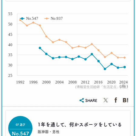
( % )
2019.01.16
55
それでも｢現金派｣という男女3人が語る理由
No.547
No.937
生活総研 上席研究員
50
三矢正浩
45
2018.11.20
40
一人立ち食いそばが平気な女性が増えたワケ
35
生活総研 上席研究員
三矢正浩
30
25
2018.01.11
1992
1996
2000
2004
2008
2012
2016
2020
2024
｢WEBコンテンツは私の先生｣な時代
( 年 )
(博報堂生活総研「生活定点」調査)
博報堂 第一プラニング局
崔 喜景
SHARE
2017.12.20
「答えを探さない」という使い方。
博報堂 第三プラニング局
1年を通して、何かスポーツをしている
07 遊び
夏 秋馬寧
阪神圏・男性
No.547