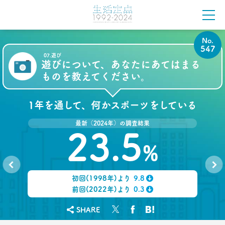
2021.09.09
ロンブー田村淳が思う「かっこいい40代おじさん」
とその理由
–日経クロストレンド 連載⑭–
No.
547
生活総研 上席研究員/コピーライター
07.遊び
前沢 裕文
遊びについて、あなたにあてはまる
ものを教えてください。
2021.08.12
「40代おじさん」の妻は幸せか？
1年を通して、何かスポーツをしている
夫婦間ギャップに見る危機
–日経クロストレンド 連載⑬–
最新（2024年）の調査結果
生活総研 上席研究員/コピーライター
23.5
前沢 裕文
%
2021.07.06
Z世代とシニア、上司と部下の板挟みで、40代おじ
初回(1998年)より
9.8
さんは右往左往？
No.
No.
546
548
–日経クロストレンド 連載⑫–
↓
前回(2022年)より
0.3
↓
生活総研 上席研究員/コピーライター
前沢 裕文
SHARE