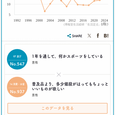
2019.10.29
10
人気コスプレイヤー･伊織もえさんに聞く 仮装とは
大分違う｢本気コスプレイヤー｣の世界
5
生活総研 上席研究員/コピーライター
1992
1996
2000
2004
2008
2012
2016
2020
2024
前沢 裕文
( 年 )
(博報堂生活総研「生活定点」調査)
2019.08.28
SHARE
日本人男性の｢寿司･ラーメン離れ｣
意外な実態
生活総研 上席研究員/コピーライター
前沢 裕文
1年を通して、何かスポーツをしている
07 遊び
男性
No.547
2019.04.15
20代4人が語る｢平成の恋愛｣への強烈な違和感
×
生活総研 上席研究員
三矢正浩
普及品より、多少値段がはってもちょっと
14 消費・お金
いいものが欲しい
No.937
2019.02.27
男性
｢無趣味になっていく日本人｣の実態と背景事情
生活総研 上席研究員
このデータを見る
三矢正浩