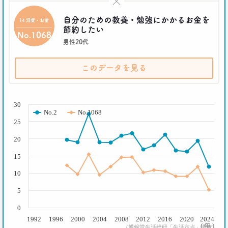
メッタ斬り!?
×
–日経クロストレンド 連載⑨–
自分のための教養・勉強にかかるお金を
14 消費・お金
生活総研 上席研究員/コピーライター
節約したい
前沢 裕文
No.1068
男性20代
2021.04.26
コロナで｢占いを信じる｣20代女性が増える理由―調
このデータを見る
査とインタビューで判明した大きな変化
生活総研 上席研究員
( % )
荒井 自如
30
No.2
No.1068
25
2021.04.19
40代おじさんに黄信号 「男女平等感」が世の中と
20
ズレている!?
–日経クロストレンド 連載⑧–
15
生活総研 上席研究員/コピーライター
前沢 裕文
10
5
2021.03.11
「お金持ちへの憧れ」は徐々に減る？
0
若者はなりたい自分を投影
1992
1996
2000
2004
2008
2012
2016
2020
2024
( 年 )
–日経クロストレンド 連載⑦–
(博報堂生活総研「生活定点」調査)