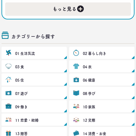
+
2019.02.27
もっと見る
｢無趣味になっていく日本人｣の実態と背景事情
生活総研 上席研究員
三矢正浩
カテゴリーから探す
2019.01.16
それでも｢現金派｣という男女3人が語る理由
生活総研 上席研究員
01 生活気流
02 暮らし向き
三矢正浩
03 食
04 衣
2018.11.20
一人立ち食いそばが平気な女性が増えたワケ
05 住
06 健康
生活総研 上席研究員
三矢正浩
07 遊び
08 学び
2018.01.11
09 働き
10 家族
｢WEBコンテンツは私の先生｣な時代
博報堂 第一プラニング局
11 恋愛・結婚
12 交際
崔 喜景
13 贈答
14 消費・お金