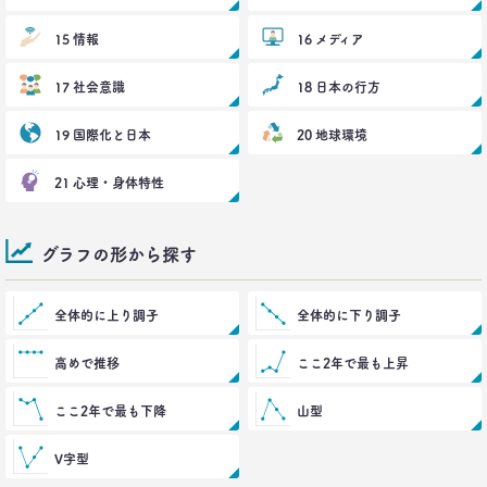
2017.12.20
「答えを探さない」という使い方。
15 情報
16 メディア
博報堂 第三プラニング局
夏 秋馬寧
17 社会意識
18 日本の行方
2017.06.12
19 国際化と日本
20 地球環境
｢もう欲しいモノなんてないよね～｣
って本当か？
21 心理・身体特性
博報堂買物研究所 上席研究員
山本泰士
グラフの形から探す
2017.03.29
茶色く染まる、日本の食卓
全体的に上り調子
全体的に下り調子
生活総研 上席研究員
夏山明美
高めで推移
ここ2年で最も上昇
2017.03.02
ここ2年で最も下降
山型
スマホ時代の「偶然」との出会いかた
生活総研 研究員
十河瑠璃
V字型