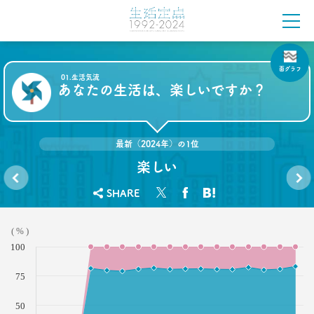
「定年前の3つのブルー」
–日経クロストレンド 連載⑱–
生活総研 上席研究員
佐香 孝
面グラフ
01.生活気流
2021.10.12
あなたの生活は、楽しいですか？
40代おじさんに共感？
奥田民生も自信がなくてビビり!?
–日経クロストレンド 連載⑰–
生活総研 上席研究員/コピーライター
最新（2024年）の1位
前沢 裕文
楽しい
2021.10.12
SHARE
利き腕
あなた
奥田民生は「おじさん」を
はどち
の生活
ユニコーンの武器にした
らです
は、豊
か？
かです
–日経クロストレンド 連載⑯–
( % )
か？
100
生活総研 上席研究員/コピーライター
前沢 裕文
75
2021.09.09
50
40代おじさん・ロンブー淳 人生満点じゃない理由