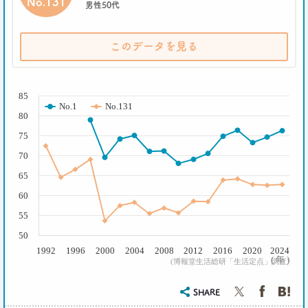
No.131
男性50代
--日経クロストレンド 連載①--
生活総研 上席研究員/コピーライター
前沢 裕文
このデータを見る
2019.10.29
( % )
人気コスプレイヤー･伊織もえさんに聞く 仮装とは
大分違う｢本気コスプレイヤー｣の世界
85
No.1
No.131
生活総研 上席研究員/コピーライター
80
前沢 裕文
75
70
2019.08.28
日本人男性の｢寿司･ラーメン離れ｣
65
意外な実態
60
生活総研 上席研究員/コピーライター
前沢 裕文
55
50
2019.04.15
1992
1996
2000
2004
2008
2012
2016
2020
2024
20代4人が語る｢平成の恋愛｣への強烈な違和感
( 年 )
(博報堂生活総研「生活定点」調査)
生活総研 上席研究員
三矢正浩
SHARE