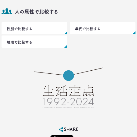
2016.12.14
人の属性で比較する
トランプ勝利―自国第一・内向き志向はアメリカだ
け？
生活総研 上席研究員
性別で比較する
年代で比較する
三矢正浩
地域で比較する
2016.11.30
家族の誕生日祝い、大躍進！
博報堂 こそだて家族研究所
上席研究員
脇田英津子
2016.10.27
生活定点から見えてくる、｢新しい大人の関係性消
費｣
博報堂 新しい大人文化研究所
安並まりや
2016.10.04
SHARE
「何を見ているのか言ってごらんなさい。あなたが
どんな人だか言ってみせましょう」