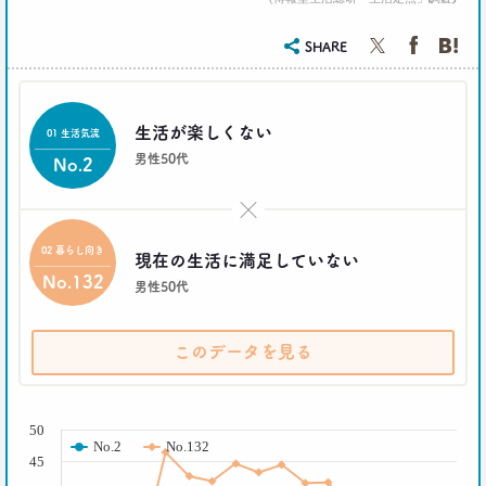
生活総研 上席研究員
近藤 裕香
SHARE
2021.03.11
世代間ギャップを学べる魔法の質問
生活が楽しくない
01 生活気流
「お金持ちって誰ですか？」
–日経クロストレンド 連載⑥–
男性50代
No.2
生活総研 上席研究員
近藤 裕香
×
02 暮らし向き
2021.03.01
現在の生活に満足していない
40代おじさん必読！
No.132
男性50代
J.Y. パーク氏に学ぶ 「褒めワード」
ベスト5
--日経クロストレンド 連載⑤--
このデータを見る
生活総研 上席研究員/コピーライター
前沢 裕文
( % )
50
2021.02.25
No.2
No.132
シュフからシェフに！
45
オンラインで「我が家の食卓」が変わる