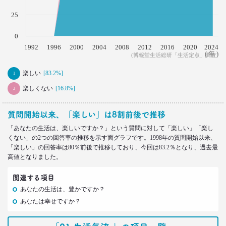
は日光東照宮？
–日経クロストレンド 連載⑮–
25
生活総研 上席研究員/コピーライター
前沢 裕文
0
1992
1996
2000
2004
2008
2012
2016
2020
2024
( 年 )
(博報堂生活総研「生活定点」調査)
2021.09.09
ロンブー田村淳が思う「かっこいい40代おじさん」
楽しい
[83.2%]
1
とその理由
楽しくない
[16.8%]
–日経クロストレンド 連載⑭–
2
生活総研 上席研究員/コピーライター
前沢 裕文
質問開始以来、「楽しい」は8割前後で推移
「あなたの生活は、楽しいですか？」という質問に対して「楽しい」「楽し
2021.08.12
くない」の2つの回答率の推移を示す面グラフです。1998年の質問開始以来、
「40代おじさん」の妻は幸せか？
「楽しい」の回答率は80％前後で推移しており、今回は83.2％となり、過去最
夫婦間ギャップに見る危機
高値となりました。
–日経クロストレンド 連載⑬–
生活総研 上席研究員/コピーライター
関連する項目
前沢 裕文
あなたの生活は、豊かですか？
あなたは幸せですか？
2021.07.06
Z世代とシニア、上司と部下の板挟みで、40代おじ