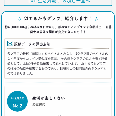
「01 生活気流 」の項目一覧へ
さんは右往左往？
–日経クロストレンド 連載⑫–
生活総研 上席研究員/コピーライター
前沢 裕文
似てるかもグラフ、紹介します！
約40,000,000通りの組み合わせから、形の似ているグラフを自動抽出！ 回答
2021.07.06
同士の意外な関係が発見できるかも？！
40代おじさんはキス派？ラブレター派？ 二択から
見える意識
類似データの算出方法
–日経クロストレンド 連載⑪–
生活総研 上席研究員/コピーライター
各グラフの推移（前回比）をベクトルとみなし、2グラフ間のベクトルの
前沢 裕文
なす角度からコサイン類似度を算出。 その値をグラフの近さを表す評価
値として、上位5件を自動抽出して表示しています。 あくまでもグラフ
2021.05.31
の推移の類似を検出するものであり、回答同士の相関性の高さを示すも
のではありません。
40代おじさんの生き様は「30点」？
精神科医による処方箋
–日経クロストレンド 連載⑩–
生活総研 上席研究員/コピーライター
前沢 裕文
生活が楽しくない
01 生活気流
男性20代
No.2
2021.05.31
40代おじさんの意識を精神科医が分析 悲しい性を