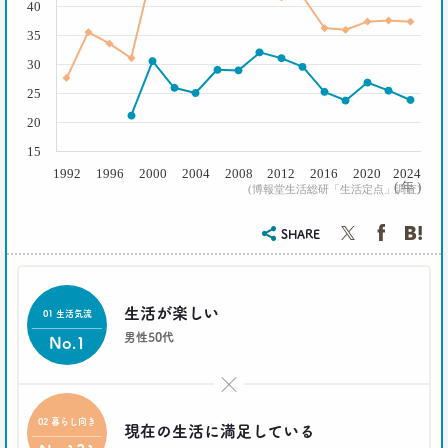
40
–日経クロストレンド 連載④–
35
生活総研 主席研究員
夏山 明美
30
25
2021.02.25
20
たこ焼きが1位？ 和食が消えた？
好きな料理ランキング大激変
15
–日経クロストレンド 連載③–
1992
1996
2000
2004
2008
2012
2016
2020
2024
生活総研 主席研究員
( 年 )
(博報堂生活総研「生活定点」調査)
夏山 明美
SHARE
2021.02.09
足りないのはお金より時間
40代おじさんの幸せは“時産”にあり
--日経クロストレンド 連載②--
生活が楽しい
01 生活気流
生活総研 上席研究員/コピーライター
男性50代
No.1
前沢 裕文
×
2021.02.09
「43歳からおじさん」が調査で判明！
02 暮らし向き
現在の生活に満足している
「7つの特徴」を大分析