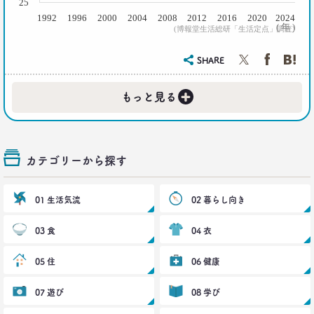
25
2021.09.09
1992
1996
2000
2004
2008
2012
2016
2020
2024
ロンブー田村淳が思う「かっこいい40代おじさん」
( 年 )
(博報堂生活総研「生活定点」調査)
とその理由
–日経クロストレンド 連載⑭–
SHARE
生活総研 上席研究員/コピーライター
前沢 裕文
+
もっと見る
2021.08.12
「40代おじさん」の妻は幸せか？
夫婦間ギャップに見る危機
–日経クロストレンド 連載⑬–
カテゴリーから探す
生活総研 上席研究員/コピーライター
前沢 裕文
01 生活気流
02 暮らし向き
2021.07.06
Z世代とシニア、上司と部下の板挟みで、40代おじ
03 食
04 衣
さんは右往左往？
–日経クロストレンド 連載⑫–
05 住
06 健康
生活総研 上席研究員/コピーライター
前沢 裕文
07 遊び
08 学び