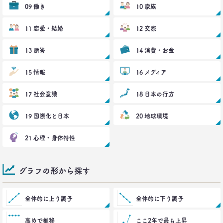
2021.07.06
09 働き
10 家族
40代おじさんはキス派？ラブレター派？ 二択から
見える意識
11 恋愛・結婚
12 交際
–日経クロストレンド 連載⑪–
生活総研 上席研究員/コピーライター
13 贈答
14 消費・お金
前沢 裕文
15 情報
16 メディア
2021.05.31
40代おじさんの生き様は「30点」？
17 社会意識
18 日本の行方
精神科医による処方箋
–日経クロストレンド 連載⑩–
19 国際化と日本
20 地球環境
生活総研 上席研究員/コピーライター
前沢 裕文
21 心理・身体特性
2021.05.31
40代おじさんの意識を精神科医が分析 悲しい性を
メッタ斬り!?
グラフの形から探す
–日経クロストレンド 連載⑨–
生活総研 上席研究員/コピーライター
全体的に上り調子
前沢 裕文
全体的に下り調子
高めで推移
ここ2年で最も上昇