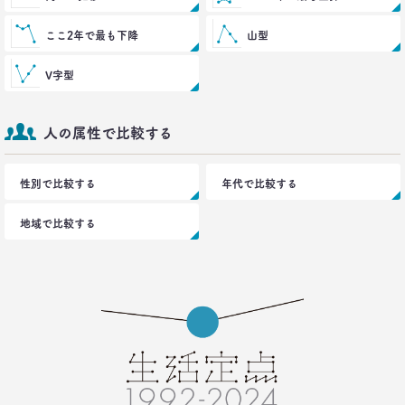
2021.04.26
コロナで｢占いを信じる｣20代女性が増える理由―調
ここ2年で最も下降
山型
査とインタビューで判明した大きな変化
生活総研 上席研究員
荒井 自如
V字型
2021.04.19
人の属性で比較する
40代おじさんに黄信号 「男女平等感」が世の中と
ズレている!?
–日経クロストレンド 連載⑧–
性別で比較する
年代で比較する
生活総研 上席研究員/コピーライター
前沢 裕文
地域で比較する
2021.03.11
「お金持ちへの憧れ」は徐々に減る？
若者はなりたい自分を投影
–日経クロストレンド 連載⑦–
生活総研 上席研究員
近藤 裕香
2021.03.11
世代間ギャップを学べる魔法の質問