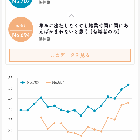
No.707
阪神圏
2021.10.12
40代おじさんに共感？
×
奥田民生も自信がなくてビビり!?
–日経クロストレンド 連載⑰–
早めに出社しなくても始業時間に間にあ
09 働き
生活総研 上席研究員/コピーライター
えばかまわないと思う [有職者のみ]
No.694
前沢 裕文
阪神圏
2021.10.12
このデータを見る
奥田民生は「おじさん」を
ユニコーンの武器にした
–日経クロストレンド 連載⑯–
( % )
生活総研 上席研究員/コピーライター
55
前沢 裕文
No.707
No.694
50
2021.09.09
45
40代おじさん・ロンブー淳 人生満点じゃない理由
は日光東照宮？
40
–日経クロストレンド 連載⑮–
35
生活総研 上席研究員/コピーライター
前沢 裕文
30