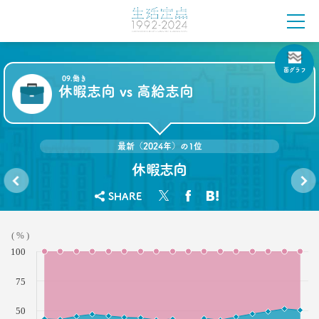
2022.05.18
無料で使える
ビッグデータ分析ツール3選
–日経クロストレンド 連載㉖–
面グラフ
生活総研 上席研究員
09.働き
酒井 崇匡
休暇志向 vs 高給志向
2022.04.18
「料理好き」減少！ どこからが手料理？
最新（2024年）の1位
調査で分かった新定義
–日経クロストレンド 連載㉕–
休暇志向
生活総研 主席研究員
夏山 明美
SHARE
しかる
家庭第
と成長
一志向
vs ほめ
vs 仕事
2022.03.23
ると成
第一志
( % )
長
向
愛される「40代おじさん」の分岐点
100
弘中綾香アナに学ぶ
–日経クロストレンド 連載㉔–
75
生活総研 上席研究員/コピーライター
前沢 裕文
50