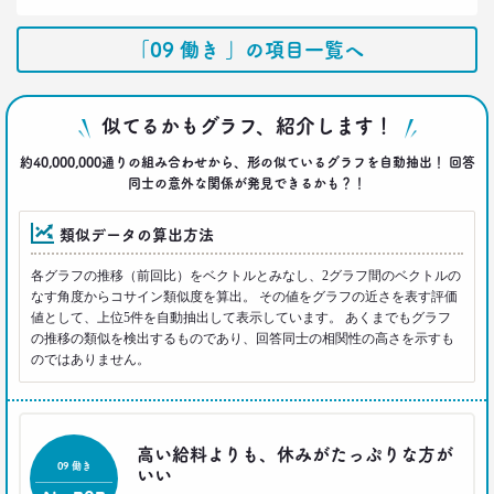
2021.12.14
犬派と猫派を49項目で徹底分析！
「09 働き 」の項目一覧へ
性格、価値観、消費行動に大差
–日経クロストレンド 連載⑳–
生活総研 上席研究員/コピーライター
似てるかもグラフ、紹介します！
前沢 裕文
約40,000,000通りの組み合わせから、形の似ているグラフを自動抽出！ 回答
2021.11.29
同士の意外な関係が発見できるかも？！
40代おじさんの人生は最低の50点台
救いの言葉を住職に求めた
類似データの算出方法
–日経クロストレンド 連載⑲–
生活総研 上席研究員/コピーライター
各グラフの推移（前回比）をベクトルとみなし、2グラフ間のベクトルの
前沢 裕文
なす角度からコサイン類似度を算出。 その値をグラフの近さを表す評価
値として、上位5件を自動抽出して表示しています。 あくまでもグラフ
の推移の類似を検出するものであり、回答同士の相関性の高さを示すも
2021.11.25
のではありません。
幸福度は最下位 50代男性を襲う
「定年前の3つのブルー」
–日経クロストレンド 連載⑱–
生活総研 上席研究員
高い給料よりも、休みがたっぷりな方が
佐香 孝
09 働き
いい