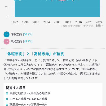
2022.02.21
25
40代おじさんでもすぐ書ける
“モテリプ”の三原則とは？
0
–日経クロストレンド 連載㉓–
1992
1996
2000
2004
2008
2012
2016
2020
2024
生活総研 上席研究員/コピーライター
( 年 )
(博報堂生活総研「生活定点」調査)
前沢 裕文
休暇志向
[50.2%]
707
2022.02.21
高給志向
[49.7%]
708
グラドルに聞く＆調査に見る
おじさんの“発言”が嫌われるワケ
「休暇志向」と「高給志向」が拮抗
–日経クロストレンド 連載㉒–
生活総研 上席研究員/コピーライター
「休暇志向vs高給志向」という質問に対して「休暇志向（高い給料よりも、
前沢 裕文
休みがたっぷりな方がいい）」「高給志向（休みがたっぷりよりも、給料が
高い方がいい）」の2つの回答率の推移を示す面グラフです。2016年以降、
「休暇志向」が微増を続けていましたが、今回やや減少し、両者はほぼ拮抗
2022.02.03
した状態を維持しています。
子ども思いの「40代おじさん」に送る
“ドミニカ流”子育て法
関連する項目
–日経クロストレンド 連載㉑–
気楽な地位派 vs 責任ある地位派
生活総研 上席研究員/コピーライター
前沢 裕文
しかると成長 vs ほめると成長
家庭第一志向 vs 仕事第一志向