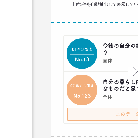
上位5件を自動抽出して表示して
今後の自分の
01 生活気流
う
No.13
全体
自分の暮らし
02 暮らし向き
なものだと思
No.123
全体
このデー