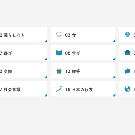
02 暮らし向き
03 食
07 遊び
08 学び
12 交際
13 贈答
17 社会意識
18 日本の行方