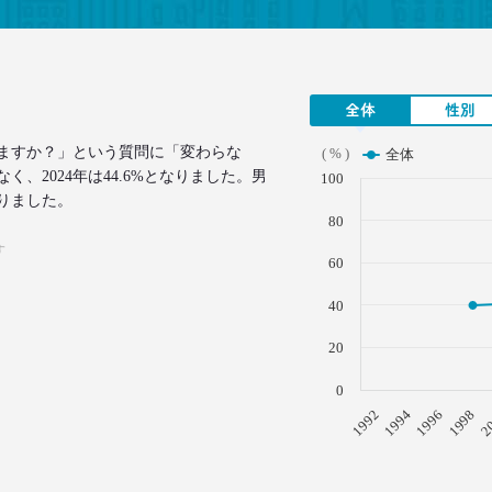
全体
性別
ますか？」という質問に「変わらな
( % )
全体
、2024年は44.6%となりました。男
100
りました。
80
す
60
40
20
0
1996
1994
1992
2
1998