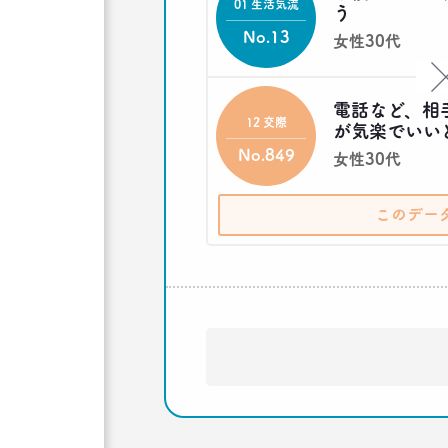
01 生活気流
う
No.13
女性30代
電話など、相
12 交際
が気楽でいい
No.849
女性30代
このデー