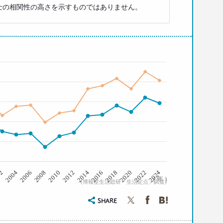
士の相関性の高さを示すものではありません。
2008
2006
2004
02
2024
2022
2020
2018
2016
2014
2012
2010
( 年 )
(博報堂生活総研「生活定点」調査)
SHARE