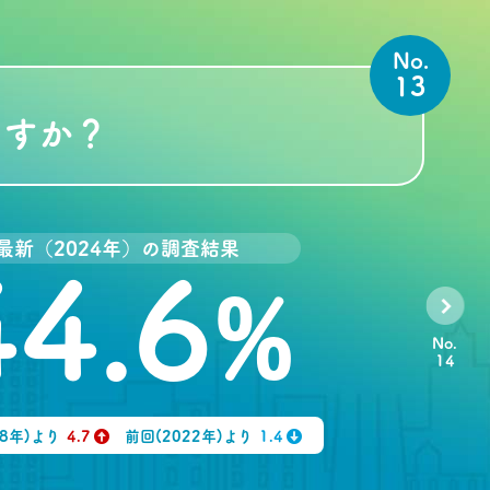
No.
13
ますか？
最新（2024年）の調査結果
44.6
%
No.
14
98年)より
4.7
前回(2022年)より
1.4
↑
↓