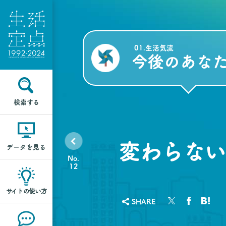
01.生活気流
今後のあな
検索する
変わらない
データを見る
No.
12
サイトの使い方
SHARE