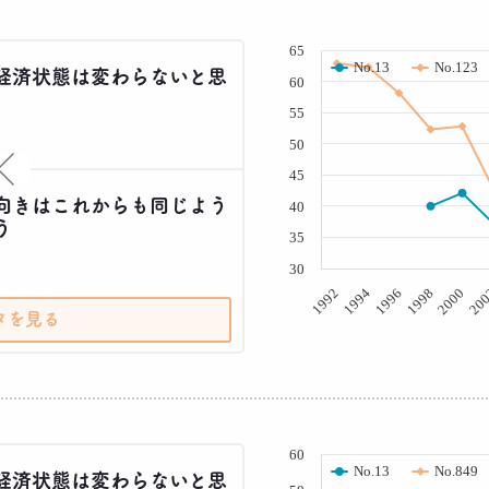
( % )
65
No.13
No.123
経済状態は変わらないと思
60
55
50
×
45
向きはこれからも同じよう
40
う
35
30
20
2000
1998
1996
1994
1992
タを見る
( % )
60
No.13
No.849
経済状態は変わらないと思