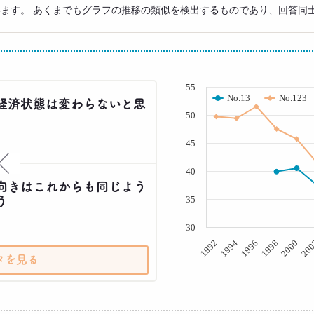
います。 あくまでもグラフの推移の類似を検出するものであり、回答同
( % )
55
No.13
No.123
経済状態は変わらないと思
50
45
×
40
向きはこれからも同じよう
う
35
30
20
2000
1998
1996
1994
1992
タを見る