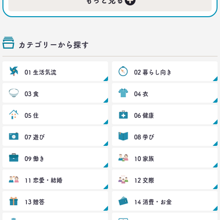
もっと見る
40代おじさんの意識を精神科医が分析 悲しい性を
メッタ斬り!?
–日経クロストレンド 連載⑨–
生活総研 上席研究員/コピーライター
カテゴリーから探す
前沢 裕文
2021.04.26
01 生活気流
02 暮らし向き
コロナで｢占いを信じる｣20代女性が増える理由―調
査とインタビューで判明した大きな変化
03 食
04 衣
生活総研 上席研究員
荒井 自如
05 住
06 健康
2021.04.19
07 遊び
08 学び
40代おじさんに黄信号 「男女平等感」が世の中と
ズレている!?
09 働き
10 家族
–日経クロストレンド 連載⑧–
生活総研 上席研究員/コピーライター
前沢 裕文
11 恋愛・結婚
12 交際
13 贈答
14 消費・お金
2021.03.11
「お金持ちへの憧れ」は徐々に減る？