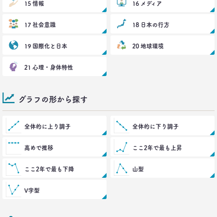
15 情報
若者はなりたい自分を投影
16 メディア
–日経クロストレンド 連載⑦–
生活総研 上席研究員
17 社会意識
18 日本の行方
近藤 裕香
19 国際化と日本
20 地球環境
2021.03.11
世代間ギャップを学べる魔法の質問
21 心理・身体特性
「お金持ちって誰ですか？」
–日経クロストレンド 連載⑥–
生活総研 上席研究員
グラフの形から探す
近藤 裕香
全体的に上り調子
全体的に下り調子
2021.03.01
40代おじさん必読！
J.Y. パーク氏に学ぶ 「褒めワード」
高めで推移
ここ2年で最も上昇
ベスト5
--日経クロストレンド 連載⑤--
ここ2年で最も下降
山型
生活総研 上席研究員/コピーライター
前沢 裕文
V字型
2021.02.25