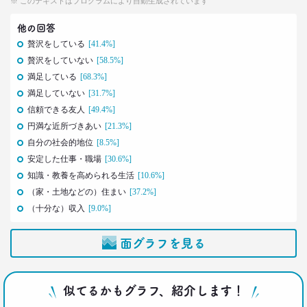
※ このテキストはプログラムにより自動生成されています
2021.11.25
幸福度は最下位 50代男性を襲う
他の回答
「定年前の3つのブルー」
–日経クロストレンド 連載⑱–
贅沢をしている
[41.4%]
生活総研 上席研究員
贅沢をしていない
[58.5%]
佐香 孝
満足している
[68.3%]
満足していない
[31.7%]
2021.10.12
信頼できる友人
[49.4%]
40代おじさんに共感？
円満な近所づきあい
[21.3%]
奥田民生も自信がなくてビビり!?
自分の社会的地位
[8.5%]
–日経クロストレンド 連載⑰–
安定した仕事・職場
[30.6%]
生活総研 上席研究員/コピーライター
前沢 裕文
知識・教養を高められる生活
[10.6%]
（家・土地などの）住まい
[37.2%]
2021.10.12
（十分な）収入
[9.0%]
奥田民生は「おじさん」を
ユニコーンの武器にした
面グラフを見る
–日経クロストレンド 連載⑯–
生活総研 上席研究員/コピーライター
前沢 裕文
似てるかもグラフ、紹介します！
2021.09.09