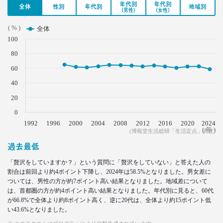
2022.02.03
年代別
年代別
全体
性別
年代別
地域別
(男性)
(女性)
子ども思いの「40代おじさん」に送る
“ドミニカ流”子育て法
( % )
全体
–日経クロストレンド 連載㉑–
100
生活総研 上席研究員/コピーライター
前沢 裕文
80
60
2021.12.14
40
犬派と猫派を49項目で徹底分析！
性格、価値観、消費行動に大差
20
–日経クロストレンド 連載⑳–
0
生活総研 上席研究員/コピーライター
1992
1996
2000
2004
2008
2012
2016
2020
2024
前沢 裕文
( 年 )
(博報堂生活総研「生活定点」調査)
過去最低
2021.11.29
40代おじさんの人生は最低の50点台
「贅沢をしていますか？」という質問に「贅沢をしていない」と答えた人の
救いの言葉を住職に求めた
割合は前回より約4ポイント下降し、2024年は58.5%となりました。男女差に
–日経クロストレンド 連載⑲–
ついては、男性の方が約7ポイント高い結果となりました。地域差について
は、首都圏の方が約4ポイント高い結果となりました。年代別に見ると、60代
生活総研 上席研究員/コピーライター
が66.8%で全体より約8ポイント高く、逆に20代は、全体より約15ポイント低
前沢 裕文
い43.6%となりました。