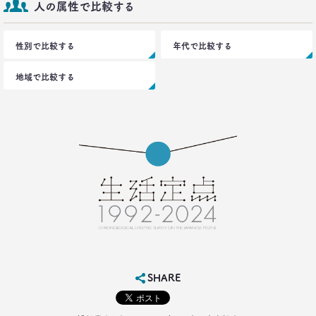
シュフからシェフに！
人の属性で比較する
オンラインで「我が家の食卓」が変わる
–日経クロストレンド 連載④–
性別で比較する
生活総研 主席研究員
年代で比較する
夏山 明美
地域で比較する
2021.02.25
たこ焼きが1位？ 和食が消えた？
好きな料理ランキング大激変
–日経クロストレンド 連載③–
生活総研 主席研究員
夏山 明美
2021.02.09
足りないのはお金より時間
40代おじさんの幸せは“時産”にあり
--日経クロストレンド 連載②--
生活総研 上席研究員/コピーライター
前沢 裕文
SHARE
2021.02.09