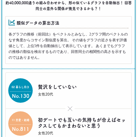
約40,000,000通りの組み合わせから、形の似ているグラフを自動抽出！ 回答
40代おじさん・ロンブー淳 人生満点じゃない理由
同士の意外な関係が発見できるかも？！
は日光東照宮？
–日経クロストレンド 連載⑮–
類似データの算出方法
生活総研 上席研究員/コピーライター
前沢 裕文
各グラフの推移（前回比）をベクトルとみなし、2グラフ間のベクトルの
なす角度からコサイン類似度を算出。 その値をグラフの近さを表す評価
2021.09.09
値として、上位5件を自動抽出して表示しています。 あくまでもグラフ
ロンブー田村淳が思う「かっこいい40代おじさん」
の推移の類似を検出するものであり、回答同士の相関性の高さを示すも
とその理由
のではありません。
–日経クロストレンド 連載⑭–
生活総研 上席研究員/コピーライター
前沢 裕文
贅沢をしていない
02 暮らし向き
2021.08.12
女性20代
No.130
「40代おじさん」の妻は幸せか？
夫婦間ギャップに見る危機
–日経クロストレンド 連載⑬–
×
生活総研 上席研究員/コピーライター
初デートでも互いの気持ちが合えばセッ
前沢 裕文
11 恋愛・結婚
クスしてもかまわないと思う
No.811
女性20代
2021.07.06