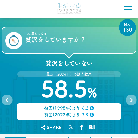
2022.03.23
愛される「40代おじさん」の分岐点
弘中綾香アナに学ぶ
–日経クロストレンド 連載㉔–
No.
生活総研 上席研究員/コピーライター
130
前沢 裕文
02.暮らし向き
贅沢をしていますか？
2022.02.21
40代おじさんでもすぐ書ける
“モテリプ”の三原則とは？
贅沢をしていない
–日経クロストレンド 連載㉓–
生活総研 上席研究員/コピーライター
最新（2024年）の調査結果
前沢 裕文
58.5
%
2022.02.21
グラドルに聞く＆調査に見る
おじさんの“発言”が嫌われるワケ
初回(1998年)より
6.2
No.
No.
–日経クロストレンド 連載㉒–
129
131
↓
前回(2022年)より
3.9
生活総研 上席研究員/コピーライター
↓
前沢 裕文
SHARE