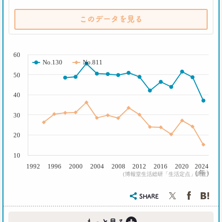
Z世代とシニア、上司と部下の板挟みで、40代おじ
さんは右往左往？
このデータを見る
–日経クロストレンド 連載⑫–
生活総研 上席研究員/コピーライター
( % )
前沢 裕文
60
No.130
No.811
2021.07.06
50
40代おじさんはキス派？ラブレター派？ 二択から
見える意識
40
–日経クロストレンド 連載⑪–
生活総研 上席研究員/コピーライター
30
前沢 裕文
20
2021.05.31
40代おじさんの生き様は「30点」？
10
精神科医による処方箋
1992
1996
2000
2004
2008
2012
2016
2020
2024
( 年 )
–日経クロストレンド 連載⑩–
(博報堂生活総研「生活定点」調査)
生活総研 上席研究員/コピーライター
前沢 裕文
SHARE
+
2021.05.31