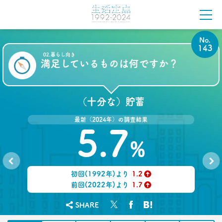
“40代おじさん”の意識はどう変わった？ 20年前の
おじさんと比較
–日経クロストレンド 連載㉚–
生活総研 上席研究員/コピーライター
No.
前沢 裕文
143
02.暮らし向き
満足しているものは何ですか？
2022.08.17
50代女性の「料理好き」が激減
作るのが苦痛になった要因とは
–日経クロストレンド 連載㉙–
（十分な）貯蓄
生活総研 主席研究員
夏山 明美
最新（2024年）の調査結果
5.7
2022.07.15
%
若者は未来に何を願う？
1万人調査から見えた
年代＆男女ギャップ
初回(1992年)より
1.2
No.
No.
–日経クロストレンド 連載㉘–
142
144
↑
前回(2022年)より
1.7
生活総研 上席研究員
↑
三矢 正浩
SHARE