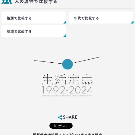
人の属性で比較する
2021.09.09
40代おじさん・ロンブー淳 人生満点じゃない理由
は日光東照宮？
性別で比較する
年代で比較する
–日経クロストレンド 連載⑮–
生活総研 上席研究員/コピーライター
前沢 裕文
地域で比較する
2021.09.09
ロンブー田村淳が思う「かっこいい40代おじさん」
とその理由
–日経クロストレンド 連載⑭–
生活総研 上席研究員/コピーライター
前沢 裕文
2021.08.12
「40代おじさん」の妻は幸せか？
夫婦間ギャップに見る危機
–日経クロストレンド 連載⑬–
生活総研 上席研究員/コピーライター
SHARE
前沢 裕文
2021.07.06