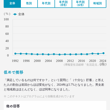
2022.06.23
年代別
年代別
全体
性別
年代別
地域別
「2040年はどんな社会？」
(男性)
(女性)
1万人が回答した望む未来と
( % )
全体
望まぬ未来
100
–日経クロストレンド 連載㉗–
生活総研 上席研究員
80
三矢 正浩
60
40
2022.05.18
無料で使える
20
ビッグデータ分析ツール3選
0
–日経クロストレンド 連載㉖–
1992
1996
2000
2004
2008
2012
2016
2020
2024
生活総研 上席研究員
( 年 )
(博報堂生活総研「生活定点」調査)
酒井 崇匡
低めで推移
2022.04.18
「満足しているものは何ですか？」という質問に「（十分な）貯蓄」と答え
「料理好き」減少！ どこからが手料理？
た人の割合は前回からほぼ変化がなく、2024年は5.7%となりました。男女差
調査で分かった新定義
と地域差はほとんどなく、ほぼ同率になりました。
–日経クロストレンド 連載㉕–
※ このテキストはプログラムにより自動生成されています
生活総研 主席研究員
夏山 明美
他の回答