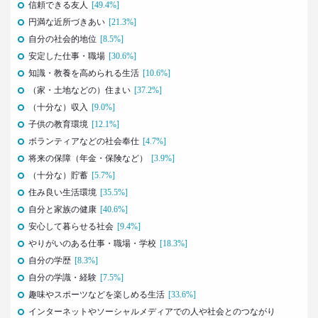
信頼できる友人
[49.4%]
2022.03.23
円満な近所づきあい
[21.3%]
愛される「40代おじさん」の分岐点
自分の社会的地位
[8.5%]
弘中綾香アナに学ぶ
–日経クロストレンド 連載㉔–
安定した仕事・職場
[30.6%]
生活総研 上席研究員/コピーライター
知識・教養を高められる生活
[10.6%]
前沢 裕文
（家・土地などの）住まい
[37.2%]
（十分な）収入
[9.0%]
2022.02.21
子供の教育環境
[12.1%]
40代おじさんでもすぐ書ける
ボランティアなどの社会奉仕
[4.7%]
“モテリプ”の三原則とは？
将来の保障（年金・保険など）
–日経クロストレンド 連載㉓–
[3.9%]
（十分な）貯蓄
生活総研 上席研究員/コピーライター
[5.7%]
前沢 裕文
住み良い生活環境
[35.5%]
自分と家族の健康
[40.6%]
2022.02.21
安心して暮らせる社会
[9.4%]
グラドルに聞く＆調査に見る
やりがいのある仕事・職場・学校
[18.3%]
おじさんの“発言”が嫌われるワケ
自分の学歴
[8.3%]
–日経クロストレンド 連載㉒–
自分の学識・経験
[7.5%]
生活総研 上席研究員/コピーライター
前沢 裕文
趣味やスポーツなどを楽しめる生活
[33.6%]
インターネットやソーシャルメディアでの人や社会とのつながり