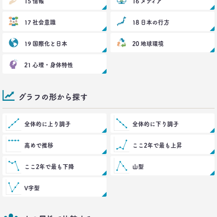
15 情報
16 メディア
2021.11.25
幸福度は最下位 50代男性を襲う
17 社会意識
18 日本の行方
「定年前の3つのブルー」
–日経クロストレンド 連載⑱–
19 国際化と日本
生活総研 上席研究員
20 地球環境
佐香 孝
21 心理・身体特性
2021.10.12
40代おじさんに共感？
奥田民生も自信がなくてビビり!?
グラフの形から探す
–日経クロストレンド 連載⑰–
生活総研 上席研究員/コピーライター
前沢 裕文
全体的に上り調子
全体的に下り調子
高めで推移
ここ2年で最も上昇
2021.10.12
奥田民生は「おじさん」を
ユニコーンの武器にした
ここ2年で最も下降
山型
–日経クロストレンド 連載⑯–
生活総研 上席研究員/コピーライター
V字型
前沢 裕文