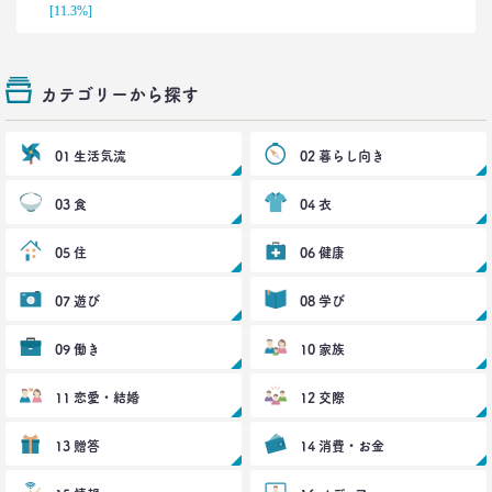
[11.3%]
2022.02.03
子ども思いの「40代おじさん」に送る
“ドミニカ流”子育て法
–日経クロストレンド 連載㉑–
カテゴリーから探す
生活総研 上席研究員/コピーライター
前沢 裕文
01 生活気流
02 暮らし向き
2021.12.14
犬派と猫派を49項目で徹底分析！
03 食
04 衣
性格、価値観、消費行動に大差
–日経クロストレンド 連載⑳–
05 住
06 健康
生活総研 上席研究員/コピーライター
前沢 裕文
07 遊び
08 学び
2021.11.29
09 働き
10 家族
40代おじさんの人生は最低の50点台
救いの言葉を住職に求めた
11 恋愛・結婚
12 交際
–日経クロストレンド 連載⑲–
生活総研 上席研究員/コピーライター
13 贈答
前沢 裕文
14 消費・お金