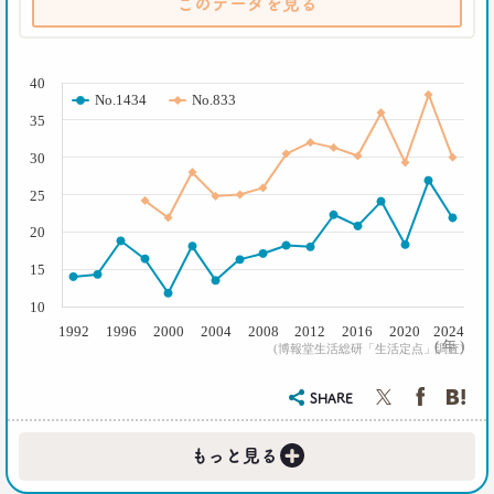
このデータを見る
2021.02.09
「43歳からおじさん」が調査で判明！
( % )
「7つの特徴」を大分析
--日経クロストレンド 連載①--
40
No.1434
No.833
生活総研 上席研究員/コピーライター
35
前沢 裕文
30
2019.10.29
25
人気コスプレイヤー･伊織もえさんに聞く 仮装とは
大分違う｢本気コスプレイヤー｣の世界
20
生活総研 上席研究員/コピーライター
前沢 裕文
15
10
2019.08.28
1992
1996
2000
2004
2008
2012
2016
2020
2024
日本人男性の｢寿司･ラーメン離れ｣
( 年 )
(博報堂生活総研「生活定点」調査)
意外な実態
生活総研 上席研究員/コピーライター
SHARE
前沢 裕文
+
もっと見る
2019.04.15
20代4人が語る｢平成の恋愛｣への強烈な違和感