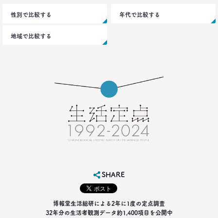
生活総研 研究員
性別で比較する
年代で比較する
十河瑠璃
地域で比較する
2016.12.14
トランプ勝利―自国第一・内向き志向はアメリカだ
け？
生活総研 上席研究員
三矢正浩
2016.11.30
家族の誕生日祝い、大躍進！
博報堂 こそだて家族研究所
上席研究員
脇田英津子
2016.10.27
SHARE
生活定点から見えてくる、｢新しい大人の関係性消
費｣
博報堂 新しい大人文化研究所
博報堂生活総研による2年に1度の定点調査
安並まりや
32年分の生活者観測データ約1,400項目を公開中