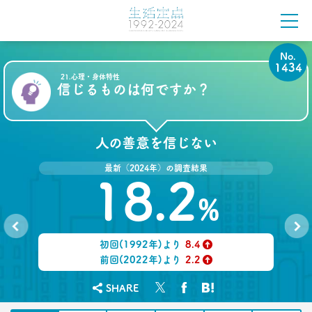
2021.11.25
幸福度は最下位 50代男性を襲う
「定年前の3つのブルー」
No.
1434
–日経クロストレンド 連載⑱–
21.心理・身体特性
生活総研 上席研究員
信じるものは何ですか？
佐香 孝
2021.10.12
人の善意を信じない
40代おじさんに共感？
奥田民生も自信がなくてビビり!?
最新（2024年）の調査結果
–日経クロストレンド 連載⑰–
18.2
生活総研 上席研究員/コピーライター
前沢 裕文
%
2021.10.12
初回(1992年)より
8.4
奥田民生は「おじさん」を
No.
No.
1433
1435
↑
前回(2022年)より
2.2
ユニコーンの武器にした
–日経クロストレンド 連載⑯–
↑
SHARE
生活総研 上席研究員/コピーライター
前沢 裕文