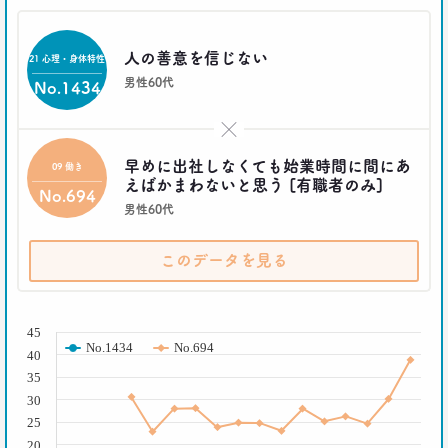
2021.03.11
「お金持ちへの憧れ」は徐々に減る？
若者はなりたい自分を投影
人の善意を信じない
21 心理・身体特性
–日経クロストレンド 連載⑦–
男性60代
生活総研 上席研究員
No.1434
近藤 裕香
×
2021.03.11
早めに出社しなくても始業時間に間にあ
09 働き
世代間ギャップを学べる魔法の質問
えばかまわないと思う [有職者のみ]
「お金持ちって誰ですか？」
No.694
–日経クロストレンド 連載⑥–
男性60代
生活総研 上席研究員
近藤 裕香
このデータを見る
2021.03.01
( % )
40代おじさん必読！
45
J.Y. パーク氏に学ぶ 「褒めワード」
No.1434
No.694
40
ベスト5
--日経クロストレンド 連載⑤--
35
30
生活総研 上席研究員/コピーライター
前沢 裕文
25
20