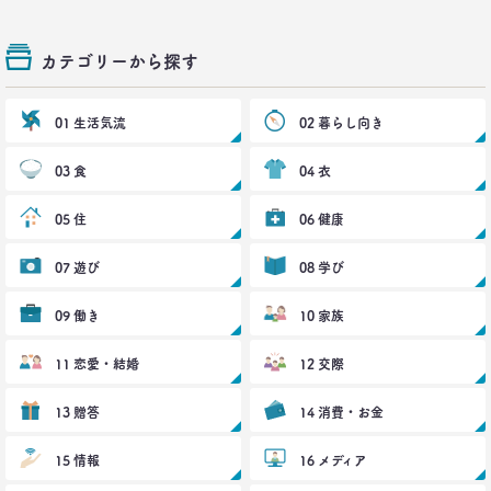
生活総研 上席研究員
三矢正浩
カテゴリーから探す
2019.02.27
｢無趣味になっていく日本人｣の実態と背景事情
01 生活気流
02 暮らし向き
生活総研 上席研究員
三矢正浩
03 食
04 衣
2019.01.16
05 住
06 健康
それでも｢現金派｣という男女3人が語る理由
生活総研 上席研究員
07 遊び
08 学び
三矢正浩
09 働き
10 家族
2018.11.20
一人立ち食いそばが平気な女性が増えたワケ
11 恋愛・結婚
12 交際
生活総研 上席研究員
三矢正浩
13 贈答
14 消費・お金
2018.01.11
15 情報
16 メディア
｢WEBコンテンツは私の先生｣な時代