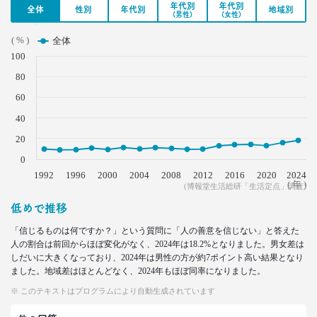
年代別
年代別
全体
性別
年代別
地域別
(男性)
(女性)
2021.09.09
40代おじさん・ロンブー淳 人生満点じゃない理由
( % )
全体
は日光東照宮？
100
–日経クロストレンド 連載⑮–
80
生活総研 上席研究員/コピーライター
前沢 裕文
60
40
2021.09.09
20
ロンブー田村淳が思う「かっこいい40代おじさん」
とその理由
0
–日経クロストレンド 連載⑭–
1992
1996
2000
2004
2008
2012
2016
2020
2024
( 年 )
(博報堂生活総研「生活定点」調査)
生活総研 上席研究員/コピーライター
前沢 裕文
低めで推移
「信じるものは何ですか？」という質問に「人の善意を信じない」と答えた
2021.08.12
人の割合は前回からほぼ変化がなく、2024年は18.2%となりました。男女差は
「40代おじさん」の妻は幸せか？
しだいに大きくなっており、2024年は男性の方が約7ポイント高い結果となり
夫婦間ギャップに見る危機
ました。地域差はほとんどなく、2024年もほぼ同率になりました。
–日経クロストレンド 連載⑬–
※ このテキストはプログラムにより自動生成されています
生活総研 上席研究員/コピーライター
前沢 裕文