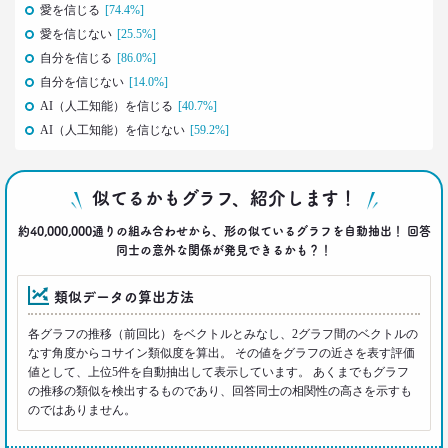
愛を信じる
[74.4%]
2021.05.31
愛を信じない
[25.5%]
40代おじさんの意識を精神科医が分析 悲しい性を
自分を信じる
[86.0%]
メッタ斬り!?
自分を信じない
[14.0%]
–日経クロストレンド 連載⑨–
AI（人工知能）を信じる
[40.7%]
生活総研 上席研究員/コピーライター
前沢 裕文
AI（人工知能）を信じない
[59.2%]
2021.04.26
コロナで｢占いを信じる｣20代女性が増える理由―調
似てるかもグラフ、紹介します！
査とインタビューで判明した大きな変化
約40,000,000通りの組み合わせから、形の似ているグラフを自動抽出！ 回答
生活総研 上席研究員
同士の意外な関係が発見できるかも？！
荒井 自如
類似データの算出方法
2021.04.19
40代おじさんに黄信号 「男女平等感」が世の中と
各グラフの推移（前回比）をベクトルとみなし、2グラフ間のベクトルの
ズレている!?
なす角度からコサイン類似度を算出。 その値をグラフの近さを表す評価
–日経クロストレンド 連載⑧–
値として、上位5件を自動抽出して表示しています。 あくまでもグラフ
生活総研 上席研究員/コピーライター
の推移の類似を検出するものであり、回答同士の相関性の高さを示すも
前沢 裕文
のではありません。