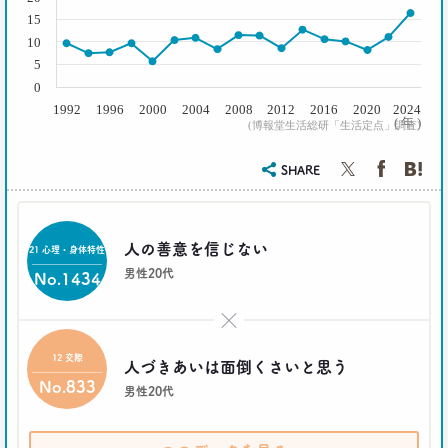
2021.02.25
15
シュフからシェフに！
10
オンラインで「我が家の食卓」が変わる
5
–日経クロストレンド 連載④–
0
生活総研 主席研究員
1992
1996
2000
2004
2008
2012
2016
2020
2024
夏山 明美
( 年 )
(博報堂生活総研「生活定点」調査)
2021.02.25
SHARE
たこ焼きが1位？ 和食が消えた？
好きな料理ランキング大激変
–日経クロストレンド 連載③–
人の善意を信じない
生活総研 主席研究員
21 心理・身体特性
夏山 明美
男性20代
No.1434
2021.02.09
×
足りないのはお金より時間
40代おじさんの幸せは“時産”にあり
12 交際
人づきあいは面倒くさいと思う
--日経クロストレンド 連載②--
No.833
男性20代
生活総研 上席研究員/コピーライター
前沢 裕文