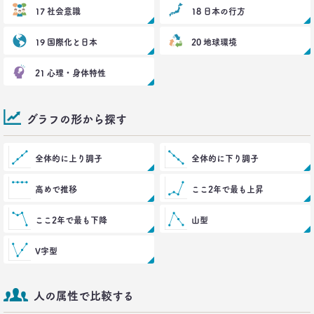
博報堂 第一プラニング局
17 社会意識
18 日本の行方
崔 喜景
19 国際化と日本
20 地球環境
2017.12.20
「答えを探さない」という使い方。
21 心理・身体特性
博報堂 第三プラニング局
夏 秋馬寧
グラフの形から探す
2017.06.12
｢もう欲しいモノなんてないよね～｣
って本当か？
全体的に上り調子
全体的に下り調子
博報堂買物研究所 上席研究員
山本泰士
高めで推移
ここ2年で最も上昇
2017.03.29
ここ2年で最も下降
山型
茶色く染まる、日本の食卓
生活総研 上席研究員
V字型
夏山明美
人の属性で比較する
2017.03.02
スマホ時代の「偶然」との出会いかた