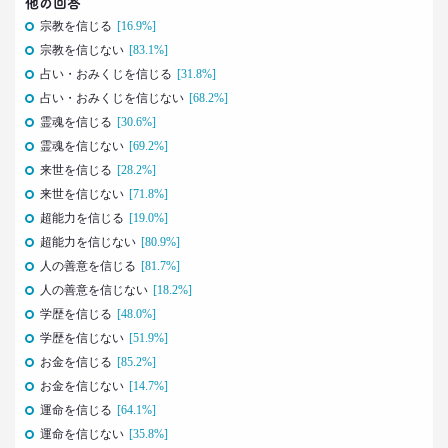
他の回答
宗教を信じる
[16.9%]
2021.07.06
宗教を信じない
[83.1%]
Z世代とシニア、上司と部下の板挟みで、40代おじ
さんは右往左往？
占い・おみくじを信じる
[31.8%]
–日経クロストレンド 連載⑫–
占い・おみくじを信じない
[68.2%]
生活総研 上席研究員/コピーライター
霊魂を信じる
[30.6%]
前沢 裕文
霊魂を信じない
[69.2%]
来世を信じる
[28.2%]
2021.07.06
来世を信じない
[71.8%]
40代おじさんはキス派？ラブレター派？ 二択から
超能力を信じる
見える意識
[19.0%]
–日経クロストレンド 連載⑪–
超能力を信じない
[80.9%]
生活総研 上席研究員/コピーライター
人の善意を信じる
[81.7%]
前沢 裕文
人の善意を信じない
[18.2%]
学歴を信じる
[48.0%]
2021.05.31
学歴を信じない
[51.9%]
40代おじさんの生き様は「30点」？
お金を信じる
[85.2%]
精神科医による処方箋
–日経クロストレンド 連載⑩–
お金を信じない
[14.7%]
生活総研 上席研究員/コピーライター
運命を信じる
[64.1%]
前沢 裕文
運命を信じない
[35.8%]