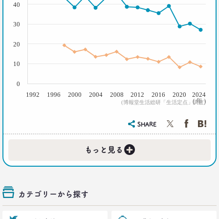
40
「40代おじさん」の妻は幸せか？
夫婦間ギャップに見る危機
–日経クロストレンド 連載⑬–
30
生活総研 上席研究員/コピーライター
前沢 裕文
20
10
2021.07.06
Z世代とシニア、上司と部下の板挟みで、40代おじ
0
さんは右往左往？
1992
1996
2000
2004
2008
2012
2016
2020
2024
–日経クロストレンド 連載⑫–
( 年 )
(博報堂生活総研「生活定点」調査)
生活総研 上席研究員/コピーライター
前沢 裕文
SHARE
2021.07.06
+
もっと見る
40代おじさんはキス派？ラブレター派？ 二択から
見える意識
–日経クロストレンド 連載⑪–
生活総研 上席研究員/コピーライター
前沢 裕文
カテゴリーから探す
2021.05.31