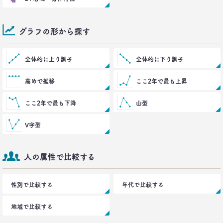
ズレている!?
–日経クロストレンド 連載⑧–
生活総研 上席研究員/コピーライター
前沢 裕文
グラフの形から探す
2021.03.11
全体的に上り調子
全体的に下り調子
「お金持ちへの憧れ」は徐々に減る？
若者はなりたい自分を投影
高めで推移
ここ2年で最も上昇
–日経クロストレンド 連載⑦–
生活総研 上席研究員
ここ2年で最も下降
山型
近藤 裕香
V字型
2021.03.11
世代間ギャップを学べる魔法の質問
「お金持ちって誰ですか？」
人の属性で比較する
–日経クロストレンド 連載⑥–
生活総研 上席研究員
近藤 裕香
性別で比較する
年代で比較する
2021.03.01
地域で比較する
40代おじさん必読！
J.Y. パーク氏に学ぶ 「褒めワード」