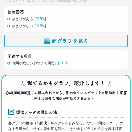
※ このテキストはプログラムにより自動生成されています
40代おじさんの人生は最低の50点台
救いの言葉を住職に求めた
他の回答
–日経クロストレンド 連載⑲–
ゆとりがある
[63.5%]
生活総研 上席研究員/コピーライター
ゆとりがない
[36.5%]
前沢 裕文
面グラフを見る
2021.11.25
幸福度は最下位 50代男性を襲う
「定年前の3つのブルー」
関連する項目
–日経クロストレンド 連載⑱–
時間が欲しい [3つまで回答]
[19.3%]
生活総研 上席研究員
佐香 孝
似てるかもグラフ、紹介します！
2021.10.12
40代おじさんに共感？
約40,000,000通りの組み合わせから、形の似ているグラフを自動抽出！ 回答
奥田民生も自信がなくてビビり!?
同士の意外な関係が発見できるかも？！
–日経クロストレンド 連載⑰–
生活総研 上席研究員/コピーライター
類似データの算出方法
前沢 裕文
各グラフの推移（前回比）をベクトルとみなし、2グラフ間のベクトルの
なす角度からコサイン類似度を算出。 その値をグラフの近さを表す評価
2021.10.12