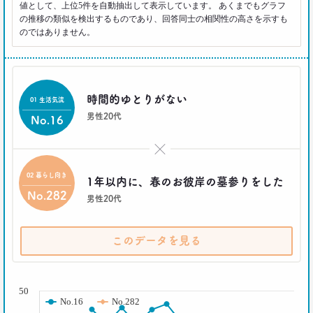
値として、上位5件を自動抽出して表示しています。 あくまでもグラフ
奥田民生は「おじさん」を
の推移の類似を検出するものであり、回答同士の相関性の高さを示すも
ユニコーンの武器にした
のではありません。
–日経クロストレンド 連載⑯–
生活総研 上席研究員/コピーライター
前沢 裕文
時間的ゆとりがない
2021.09.09
01 生活気流
40代おじさん・ロンブー淳 人生満点じゃない理由
男性20代
No.16
は日光東照宮？
–日経クロストレンド 連載⑮–
×
生活総研 上席研究員/コピーライター
前沢 裕文
02 暮らし向き
1年以内に、春のお彼岸の墓参りをした
No.282
男性20代
2021.09.09
ロンブー田村淳が思う「かっこいい40代おじさん」
とその理由
このデータを見る
–日経クロストレンド 連載⑭–
生活総研 上席研究員/コピーライター
前沢 裕文
( % )
50
No.16
No.282
2021.08.12