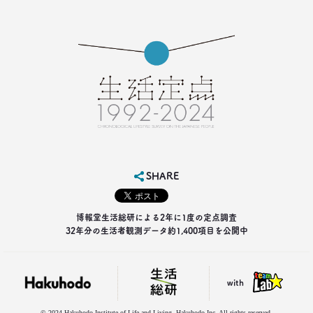
ベスト5
--日経クロストレンド 連載⑤--
生活総研 上席研究員/コピーライター
前沢 裕文
2021.02.25
シュフからシェフに！
オンラインで「我が家の食卓」が変わる
–日経クロストレンド 連載④–
生活総研 主席研究員
夏山 明美
SHARE
2021.02.25
たこ焼きが1位？ 和食が消えた？
博報堂生活総研による2年に1度の定点調査
好きな料理ランキング大激変
32年分の生活者観測データ約1,400項目を公開中
–日経クロストレンド 連載③–
生活総研 主席研究員
夏山 明美
with
2021.02.09
足りないのはお金より時間
© 2024 Hakuhodo Institute of Life and Living, Hakuhodo Inc. All rights reserved.