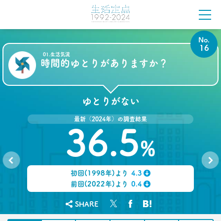
2022.04.18
「料理好き」減少！ どこからが手料理？
調査で分かった新定義
–日経クロストレンド 連載㉕–
No.
生活総研 主席研究員
16
夏山 明美
01.生活気流
時間的ゆとりがありますか？
2022.03.23
愛される「40代おじさん」の分岐点
弘中綾香アナに学ぶ
ゆとりがない
–日経クロストレンド 連載㉔–
生活総研 上席研究員/コピーライター
最新（2024年）の調査結果
前沢 裕文
36.5
%
2022.02.21
40代おじさんでもすぐ書ける
“モテリプ”の三原則とは？
初回(1998年)より
4.3
No.
No.
–日経クロストレンド 連載㉓–
15
17
↓
前回(2022年)より
0.4
生活総研 上席研究員/コピーライター
↓
前沢 裕文
SHARE