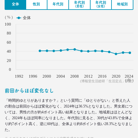
2022.02.21
年代別
年代別
全体
性別
年代別
地域別
グラドルに聞く＆調査に見る
(男性)
(女性)
おじさんの“発言”が嫌われるワケ
( % )
全体
–日経クロストレンド 連載㉒–
100
生活総研 上席研究員/コピーライター
前沢 裕文
80
60
2022.02.03
40
子ども思いの「40代おじさん」に送る
“ドミニカ流”子育て法
20
–日経クロストレンド 連載㉑–
0
生活総研 上席研究員/コピーライター
1992
前沢 裕文
1996
2000
2004
2008
2012
2016
2020
2024
( 年 )
(博報堂生活総研「生活定点」調査)
前回からほぼ変化なし
2021.12.14
犬派と猫派を49項目で徹底分析！
「時間的ゆとりがありますか？」という質問に「ゆとりがない」と答えた人
性格、価値観、消費行動に大差
の割合は前回からほぼ変化がなく、2024年は36.5%となりました。男女差につ
–日経クロストレンド 連載⑳–
いては、男性の方が約4ポイント高い結果となりました。地域差はほとんどな
生活総研 上席研究員/コピーライター
く、2024年もほぼ同率になりました。年代別に見ると、30代が43.8%で全体よ
前沢 裕文
り約7ポイント高く、逆に60代は、全体より約8ポイント低い28.3%となりまし
た。
2021.11.29