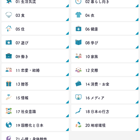
01 生活気流
40代おじさんの生き様は「30点」？
02 暮らし向き
精神科医による処方箋
–日経クロストレンド 連載⑩–
03 食
04 衣
生活総研 上席研究員/コピーライター
前沢 裕文
05 住
06 健康
2021.05.31
07 遊び
08 学び
40代おじさんの意識を精神科医が分析 悲しい性を
メッタ斬り!?
09 働き
10 家族
–日経クロストレンド 連載⑨–
生活総研 上席研究員/コピーライター
11 恋愛・結婚
12 交際
前沢 裕文
13 贈答
14 消費・お金
2021.04.26
コロナで｢占いを信じる｣20代女性が増える理由―調
15 情報
16 メディア
査とインタビューで判明した大きな変化
生活総研 上席研究員
17 社会意識
18 日本の行方
荒井 自如
19 国際化と日本
20 地球環境
2021.04.19
40代おじさんに黄信号 「男女平等感」が世の中と
21 心理・身体特性