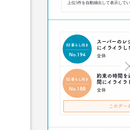
上位5件を自動抽出して表示して
スーパーのレ
02 暮らし向き
にイライラし
No.194
全体
約束の時間を
02 暮らし向き
間にイライラ
No.188
全体
このデー