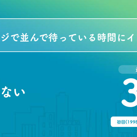
レジで並んで待っている時間にイ
ない
初回(199