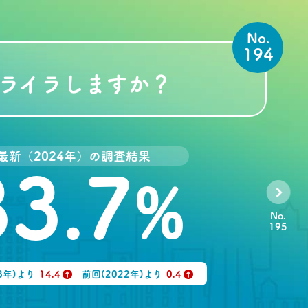
No.
194
ライラしますか？
最新（2024年）の調査結果
33.7
%
No.
195
8年)より
14.4
前回(2022年)より
0.4
↑
↑