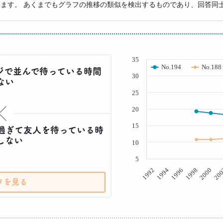
います。 あくまでもグラフの推移の類似を検出するものであり、回答同
( % )
35
No.194
No.188
ジで並んで待っている時間
30
ない
25
20
×
15
過ぎて友人を待っている時
しない
10
5
20
2000
1998
1996
1994
1992
タを見る