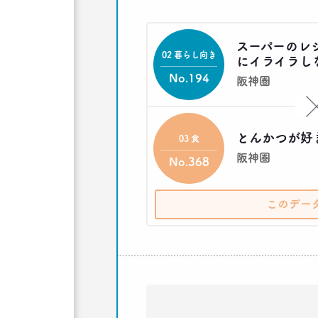
スーパーのレ
02 暮らし向き
にイライラし
No.194
阪神圏
とんかつが好
03 食
阪神圏
No.368
このデー