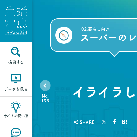
02.暮らし向き
スーパーの
検索する
イライラし
データを見る
No.
193
サイトの使い方
SHARE