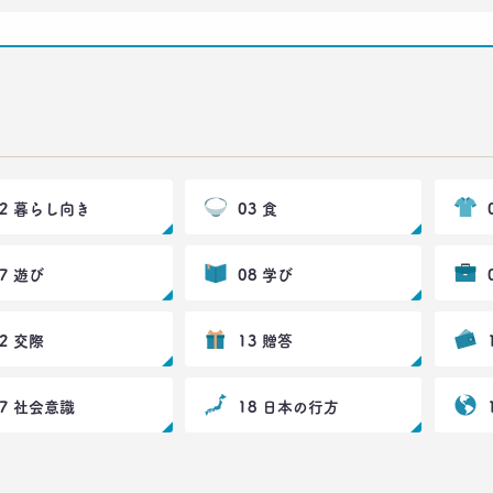
02 暮らし向き
03 食
07 遊び
08 学び
12 交際
13 贈答
17 社会意識
18 日本の行方