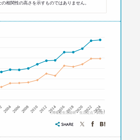
士の相関性の高さを示すものではありません。
2008
2006
2004
02
2024
2022
2020
2018
2016
2014
2012
2010
( 年 )
(博報堂生活総研「生活定点」調査)
SHARE