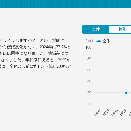
全体
性別
イライラしますか？」という質問に
( % )
全体
ほぼ変化がなく、2024年は33.7%と
100
年もほぼ同率になりました。地域差につ
80
なりました。年代別に見ると、20代が
代は、全体より約5ポイント低い29.0%と
60
40
す
20
0
1996
1994
1992
2
1998