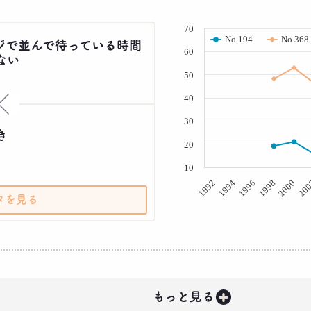
( % )
70
No.194
No.368
ジで並んで待っている時間
60
ない
50
40
×
30
き
20
10
20
2000
1998
1996
1994
1992
タを見る
+
もっと見る