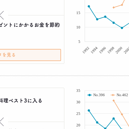
15
×
ゼントにかかるお金を節約
10
5
20
2000
1998
1996
1994
1992
タを見る
( % )
35
No.396
No.462
料理ベスト3に入る
30
25
×
20