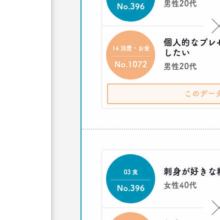
男性20代
No.396
個人的なプレ
14 消費・お金
したい
No.1072
男性20代
このデー
刺身が好きな
03 食
女性40代
No.396