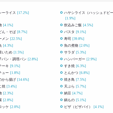
レーライス
[17.2%]
ハヤシライス（ハッシュドビ
[1.9%]
物
[4.1%]
炊込みご飯
[4.5%]
どん・そば
[8.7%]
パスタ
[9.1%]
ーメン
[22.5%]
寿司
[39.8%]
魚
[4.3%]
魚の煮物
[2.0%]
菜いため
[1.5%]
サラダ
[5.3%]
子パン・調理パン
[2.8%]
ハンバーガー
[2.9%]
テーキ
[9.1%]
すき焼
[6.3%]
チュー
[1.8%]
とんかつ
[6.8%]
のから揚げ
[14.6%]
焼き鳥
[7.5%]
こ焼
[3.4%]
天ぷら
[5.7%]
物
[2.3%]
納豆
[4.7%]
腐
[2.8%]
鍋もの
[5.1%]
ロッケ
[2.0%]
ピザ（ピザパイ）
[4.1%]