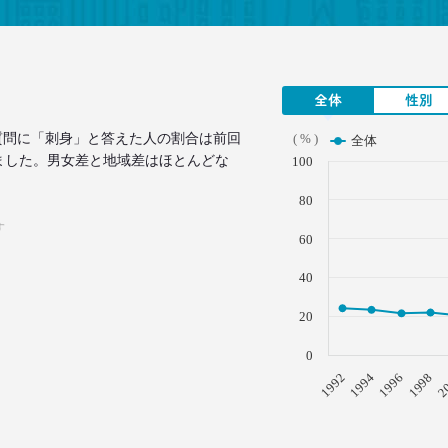
全体
性別
質問に「刺身」と答えた人の割合は前回
( % )
全体
なりました。男女差と地域差はほとんどな
100
80
す
60
40
20
0
1996
1994
1992
2
1998