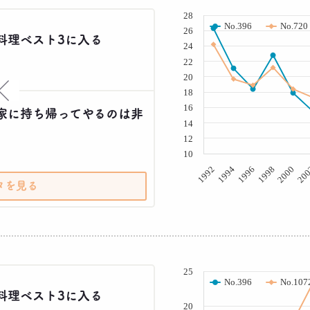
( % )
28
No.396
No.720
26
料理ベスト3に入る
24
22
20
×
18
16
家に持ち帰ってやるのは非
14
12
10
20
2000
1998
1996
1994
1992
タを見る
( % )
25
No.396
No.107
料理ベスト3に入る
20