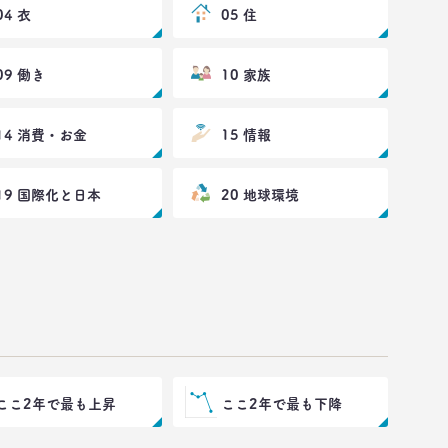
04 衣
05 住
09 働き
10 家族
14 消費・お金
15 情報
19 国際化と日本
20 地球環境
ここ2年で最も上昇
ここ2年で最も下降