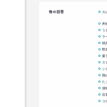
他の回答
カ
丼
う
ラ
焼
野
菓
ス
シ
鶏
た
漬
豆
コ