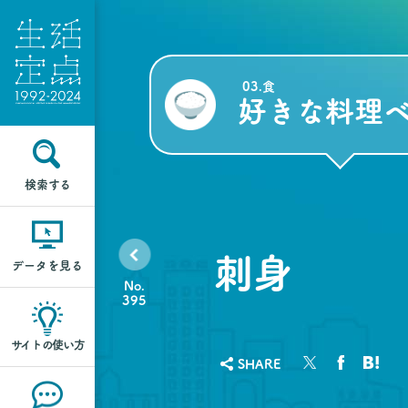
03.食
好きな料理ベ
検索する
刺身
データを見る
No.
395
サイトの使い方
SHARE