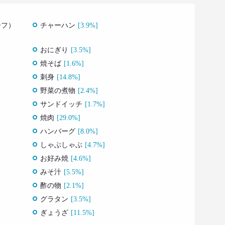
ーフ）
チャーハン
[3.9%]
おにぎり
[3.5%]
焼そば
[1.6%]
刺身
[14.8%]
野菜の煮物
[2.4%]
サンドイッチ
[1.7%]
焼肉
[29.0%]
ハンバーグ
[8.0%]
しゃぶしゃぶ
[4.7%]
お好み焼
[4.6%]
みそ汁
[5.5%]
酢の物
[2.1%]
グラタン
[3.5%]
ぎょうざ
[11.5%]