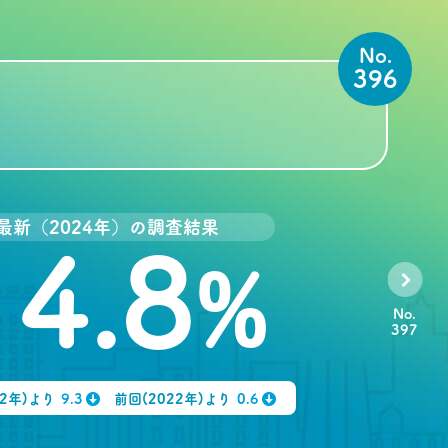
No.
396
最新（2024年）の調査結果
14.8
%
No.
397
92年)より
9.3
前回(2022年)より
0.6
↓
↓