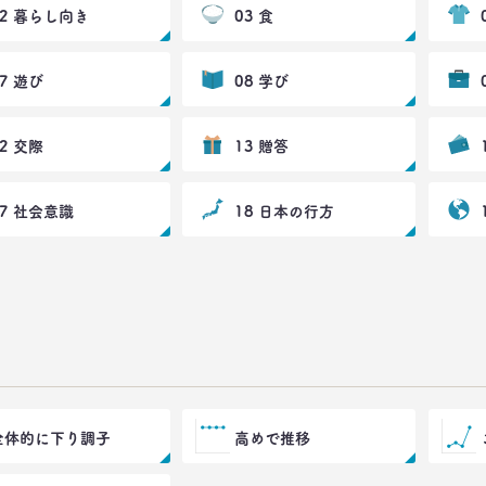
02 暮らし向き
03 食
07 遊び
08 学び
12 交際
13 贈答
17 社会意識
18 日本の行方
全体的に下り調子
高めで推移