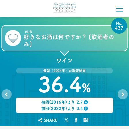
作るのが苦痛になった要因とは
–日経クロストレンド 連載㉙–
生活総研 主席研究員
夏山 明美
No.
437
03.食
2022.07.15
好きなお酒は何ですか？ [飲酒者の
若者は未来に何を願う？
み]
1万人調査から見えた
年代＆男女ギャップ
–日経クロストレンド 連載㉘–
ワイン
生活総研 上席研究員
三矢 正浩
最新（2024年）の調査結果
36.4
2022.06.23
%
「2040年はどんな社会？」
1万人が回答した望む未来と
望まぬ未来
初回(2016年)より
2.7
–日経クロストレンド 連載㉗–
No.
No.
436
438
↓
前回(2022年)より
3.4
生活総研 上席研究員
↓
三矢 正浩
SHARE