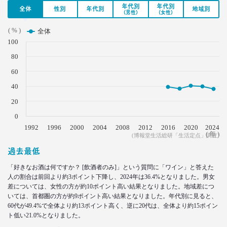
2022.05.18
年代別
年代別
全体
性別
年代別
地域別
無料で使える
(男性)
(女性)
ビッグデータ分析ツール3選
( % )
–日経クロストレンド 連載㉖–
全体
100
生活総研 上席研究員
酒井 崇匡
80
60
2022.04.18
40
「料理好き」減少！ どこからが手料理？
調査で分かった新定義
20
–日経クロストレンド 連載㉕–
0
生活総研 主席研究員
夏山 明美
1992
1996
2000
2004
2008
2012
2016
2020
2024
( 年 )
(博報堂生活総研「生活定点」調査)
過去最低
2022.03.23
愛される「40代おじさん」の分岐点
「好きなお酒は何ですか？ [飲酒者のみ]」という質問に「ワイン」と答えた
弘中綾香アナに学ぶ
人の割合は前回より約3ポイント下降し、2024年は36.4%となりました。男女
–日経クロストレンド 連載㉔–
差については、女性の方が約10ポイント高い結果となりました。地域差につ
生活総研 上席研究員/コピーライター
いては、首都圏の方が約9ポイント高い結果となりました。年代別に見ると、
前沢 裕文
60代が49.4%で全体より約13ポイント高く、逆に20代は、全体より約15ポイン
ト低い21.0%となりました。
2022.02.21