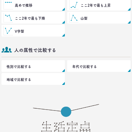
ロンブー田村淳が思う「かっこいい40代おじさん」
高めで推移
ここ2年で最も上昇
とその理由
–日経クロストレンド 連載⑭–
ここ2年で最も下降
山型
生活総研 上席研究員/コピーライター
前沢 裕文
V字型
2021.08.12
「40代おじさん」の妻は幸せか？
人の属性で比較する
夫婦間ギャップに見る危機
–日経クロストレンド 連載⑬–
生活総研 上席研究員/コピーライター
性別で比較する
年代で比較する
前沢 裕文
地域で比較する
2021.07.06
Z世代とシニア、上司と部下の板挟みで、40代おじ
さんは右往左往？
–日経クロストレンド 連載⑫–
生活総研 上席研究員/コピーライター
前沢 裕文
2021.07.06