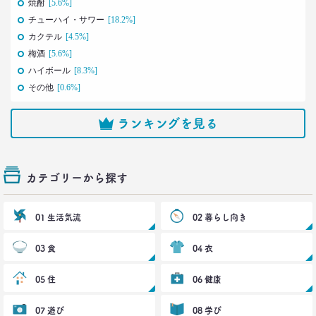
焼酎
[5.6%]
犬派と猫派を49項目で徹底分析！
チューハイ・サワー
[18.2%]
性格、価値観、消費行動に大差
カクテル
[4.5%]
–日経クロストレンド 連載⑳–
梅酒
[5.6%]
生活総研 上席研究員/コピーライター
前沢 裕文
ハイボール
[8.3%]
その他
[0.6%]
2021.11.29
40代おじさんの人生は最低の50点台
ランキングを見る
救いの言葉を住職に求めた
–日経クロストレンド 連載⑲–
生活総研 上席研究員/コピーライター
前沢 裕文
カテゴリーから探す
2021.11.25
01 生活気流
02 暮らし向き
幸福度は最下位 50代男性を襲う
「定年前の3つのブルー」
–日経クロストレンド 連載⑱–
03 食
04 衣
生活総研 上席研究員
佐香 孝
05 住
06 健康
2021.10.12
07 遊び
08 学び