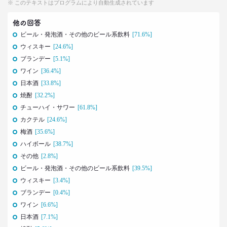
※ このテキストはプログラムにより自動生成されています
40代おじさんでもすぐ書ける
“モテリプ”の三原則とは？
他の回答
–日経クロストレンド 連載㉓–
ビール・発泡酒・その他のビール系飲料
[71.6%]
生活総研 上席研究員/コピーライター
ウィスキー
[24.6%]
前沢 裕文
ブランデー
[5.1%]
ワイン
[36.4%]
2022.02.21
日本酒
[33.8%]
グラドルに聞く＆調査に見る
おじさんの“発言”が嫌われるワケ
焼酎
[32.2%]
–日経クロストレンド 連載㉒–
チューハイ・サワー
[61.8%]
生活総研 上席研究員/コピーライター
カクテル
[24.6%]
前沢 裕文
梅酒
[35.6%]
ハイボール
[38.7%]
2022.02.03
その他
[2.8%]
子ども思いの「40代おじさん」に送る
ビール・発泡酒・その他のビール系飲料
[39.5%]
“ドミニカ流”子育て法
–日経クロストレンド 連載㉑–
ウィスキー
[3.4%]
生活総研 上席研究員/コピーライター
ブランデー
[0.4%]
前沢 裕文
ワイン
[6.6%]
日本酒
[7.1%]
2021.12.14