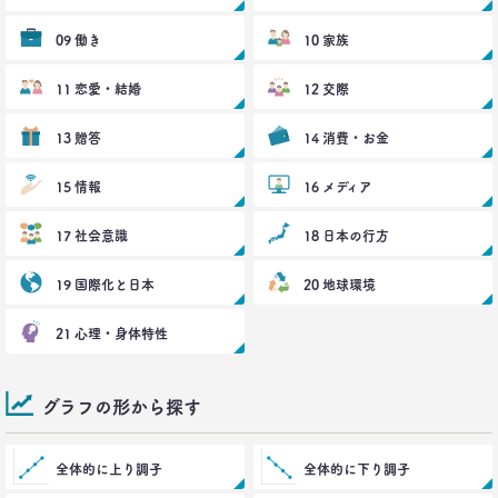
40代おじさんに共感？
奥田民生も自信がなくてビビり!?
09 働き
10 家族
–日経クロストレンド 連載⑰–
生活総研 上席研究員/コピーライター
11 恋愛・結婚
12 交際
前沢 裕文
13 贈答
14 消費・お金
2021.10.12
奥田民生は「おじさん」を
15 情報
16 メディア
ユニコーンの武器にした
–日経クロストレンド 連載⑯–
17 社会意識
18 日本の行方
生活総研 上席研究員/コピーライター
前沢 裕文
19 国際化と日本
20 地球環境
2021.09.09
21 心理・身体特性
40代おじさん・ロンブー淳 人生満点じゃない理由
は日光東照宮？
–日経クロストレンド 連載⑮–
グラフの形から探す
生活総研 上席研究員/コピーライター
前沢 裕文
全体的に上り調子
全体的に下り調子
2021.09.09