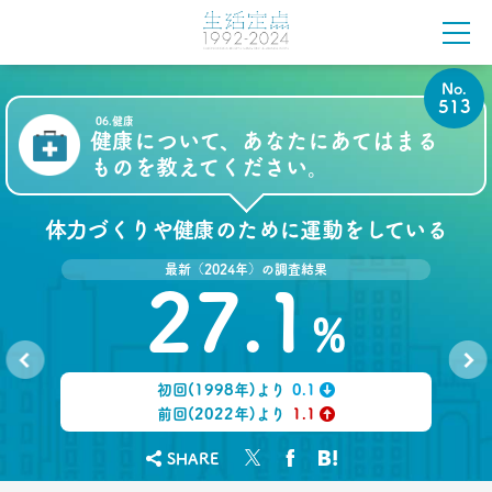
–日経クロストレンド 連載㉒–
生活総研 上席研究員/コピーライター
前沢 裕文
No.
513
2022.02.03
06.健康
健康について、あなたにあてはまる
子ども思いの「40代おじさん」に送る
“ドミニカ流”子育て法
ものを教えてください。
–日経クロストレンド 連載㉑–
生活総研 上席研究員/コピーライター
前沢 裕文
体力づくりや健康のために運動をしている
最新（2024年）の調査結果
2021.12.14
27.1
犬派と猫派を49項目で徹底分析！
%
性格、価値観、消費行動に大差
–日経クロストレンド 連載⑳–
生活総研 上席研究員/コピーライター
前沢 裕文
初回(1998年)より
0.1
No.
No.
512
514
↓
前回(2022年)より
1.1
↑
2021.11.29
SHARE
40代おじさんの人生は最低の50点台
救いの言葉を住職に求めた