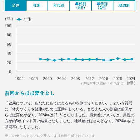
–日経クロストレンド 連載⑲–
年代別
年代別
全体
性別
年代別
地域別
(男性)
(女性)
生活総研 上席研究員/コピーライター
前沢 裕文
( % )
全体
100
2021.11.25
80
幸福度は最下位 50代男性を襲う
「定年前の3つのブルー」
60
–日経クロストレンド 連載⑱–
40
生活総研 上席研究員
佐香 孝
20
0
2021.10.12
1992
1996
2000
2004
2008
2012
2016
2020
2024
( 年 )
(博報堂生活総研「生活定点」調査)
40代おじさんに共感？
奥田民生も自信がなくてビビり!?
前回からほぼ変化なし
–日経クロストレンド 連載⑰–
「健康について、あなたにあてはまるものを教えてください。」という質問
生活総研 上席研究員/コピーライター
前沢 裕文
に「体力づくりや健康のために運動をしている」と答えた人の割合は前回か
らほぼ変化がなく、2024年は27.1%となりました。男女差については、男性の
方が約5ポイント高い結果となりました。地域差はほとんどなく、2024年もほ
2021.10.12
ぼ同率になりました。
奥田民生は「おじさん」を
※ このテキストはプログラムにより自動生成されています
ユニコーンの武器にした