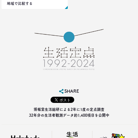
地域で比較する
2019.04.15
20代4人が語る｢平成の恋愛｣への強烈な違和感
生活総研 上席研究員
三矢正浩
2019.02.27
｢無趣味になっていく日本人｣の実態と背景事情
生活総研 上席研究員
三矢正浩
2019.01.16
それでも｢現金派｣という男女3人が語る理由
SHARE
生活総研 上席研究員
三矢正浩
博報堂生活総研による2年に1度の定点調査
2018.11.20
32年分の生活者観測データ約1,400項目を公開中
一人立ち食いそばが平気な女性が増えたワケ
生活総研 上席研究員
三矢正浩
with