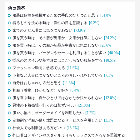
–日経クロストレンド 連載⑯–
他の回答
生活総研 上席研究員/コピーライター
前沢 裕文
服装は個性を発揮するための手段のひとつだと思う
[51.8%]
着るものを決める時は、異性の目を意識する
[9.2%]
家でのふだん着には気をつかわない
[73.9%]
2021.09.09
40代おじさん・ロンブー淳 人生満点じゃない理由
服を買う時は、その服が男用か、女用かは気にしない
[24.2%]
は日光東照宮？
服を買う時は、その服が新品か中古かは気にしない
[23.6%]
–日経クロストレンド 連載⑮–
服を買う時は、バーゲンやセールを利用することが多い
[46.0%]
生活総研 上席研究員/コピーライター
従来のスタイルや基本形にはこだわらない服装をする
[18.5%]
前沢 裕文
ファッション動向に敏感である
[11.6%]
下着など人目につかないところのおしゃれをしている
[7.1%]
2021.09.09
自分はおしゃれな方だと思う
[11.3%]
ロンブー田村淳が思う「かっこいい40代おじさん」
とその理由
和服（着物、ゆかたなど）が好き
[8.4%]
–日経クロストレンド 連載⑭–
服を選ぶ時は、自分ひとりではなかなか決められない
[12.0%]
生活総研 上席研究員/コピーライター
異性の下着売場へ行くのは恥ずかしい
[21.0%]
前沢 裕文
服や小物の、オーダーメイドを利用したい
[7.2%]
定額制で洋服が借り放題になるサービスを利用したい
[3.1%]
2021.08.12
社会人でも制服はある方がいい
[18.2%]
「40代おじさん」の妻は幸せか？
外出着はデザインやスタイルよりもリラックスできるかを重視する
夫婦間ギャップに見る危機