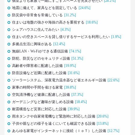
–日経クロストレンド 連載⑩–
個室よりも家族で一緒にすごすスペースを充実させたい
[28.2%]
生活総研 上席研究員/コピーライター
地震に備えて、家具などを固定している
[24.6%]
前沢 裕文
防災袋や非常食を常備している
[31.2%]
住まいは地盤の強さや海抜の高さを重視する
[18.6%]
2021.05.31
シェアハウスに住んでみたい
[4.3%]
40代おじさんの意識を精神科医が分析 悲しい性を
住まいの空きスペースを貸し借りするサービスを利用したい
[1.9%]
メッタ斬り!?
多拠点生活に興味がある
[12.4%]
–日経クロストレンド 連載⑨–
無線LAN・Wi-Fiができる通信設備
[74.1%]
生活総研 上席研究員/コピーライター
前沢 裕文
防犯、防災などのセキュリティ設備
[51.3%]
高齢者や障害者に配慮した設備
[19.9%]
2021.04.26
防音設備など近隣に配慮した設備
[31.6%]
コロナで｢占いを信じる｣20代女性が増える理由―調
ソーラーシステム、深夜電力温水器など省エネルギー設備
[22.6%]
査とインタビューで判明した大きな変化
家事の時間や手間を省ける家電
[39.8%]
生活総研 上席研究員
空気清浄機など健康に配慮した設備
[37.3%]
荒井 自如
ガーデニングなど趣味が楽しめる設備
[18.4%]
耐震構造など災害に対応した設備
[39.9%]
2021.04.19
雨水タンクや自家発電機など緊急時に対応した設備
[20.6%]
40代おじさんに黄信号 「男女平等感」が世の中と
ズレている!?
子供や親などの様子を遠くにいても確認できる設備
[13.8%]
–日経クロストレンド 連載⑧–
あらゆる家電がインターネットに接続（ＩｏＴ）した設備
[12.7%]
生活総研 上席研究員/コピーライター