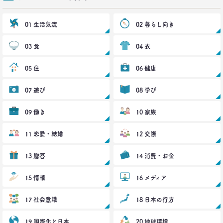
生活総研 上席研究員/コピーライター
前沢 裕文
01 生活気流
02 暮らし向き
2021.02.25
03 食
04 衣
シュフからシェフに！
オンラインで「我が家の食卓」が変わる
05 住
06 健康
–日経クロストレンド 連載④–
生活総研 主席研究員
夏山 明美
07 遊び
08 学び
09 働き
10 家族
2021.02.25
たこ焼きが1位？ 和食が消えた？
好きな料理ランキング大激変
11 恋愛・結婚
12 交際
–日経クロストレンド 連載③–
生活総研 主席研究員
13 贈答
14 消費・お金
夏山 明美
15 情報
16 メディア
2021.02.09
足りないのはお金より時間
17 社会意識
18 日本の行方
40代おじさんの幸せは“時産”にあり
--日経クロストレンド 連載②--
19 国際化と日本
20 地球環境