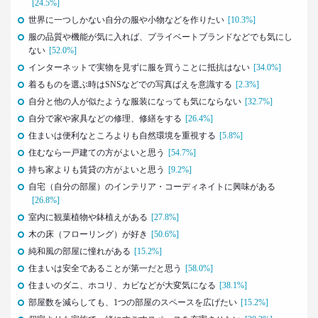
[24.5%]
–日経クロストレンド 連載⑬–
世界に一つしかない自分の服や小物などを作りたい
生活総研 上席研究員/コピーライター
[10.3%]
前沢 裕文
服の品質や機能が気に入れば、プライベートブランドなどでも気にし
ない
[52.0%]
2021.07.06
インターネットで実物を見ずに服を買うことに抵抗はない
[34.0%]
Z世代とシニア、上司と部下の板挟みで、40代おじ
着るものを選ぶ時はSNSなどでの写真ばえを意識する
[2.3%]
さんは右往左往？
自分と他の人が似たような服装になっても気にならない
[32.7%]
–日経クロストレンド 連載⑫–
自分で家や家具などの修理、修繕をする
[26.4%]
生活総研 上席研究員/コピーライター
住まいは便利なところよりも自然環境を重視する
[5.8%]
前沢 裕文
住むなら一戸建ての方がよいと思う
[54.7%]
持ち家よりも賃貸の方がよいと思う
[9.2%]
2021.07.06
40代おじさんはキス派？ラブレター派？ 二択から
自宅（自分の部屋）のインテリア・コーディネイトに興味がある
見える意識
[26.8%]
–日経クロストレンド 連載⑪–
室内に観葉植物や鉢植えがある
[27.8%]
生活総研 上席研究員/コピーライター
木の床（フローリング）が好き
[50.6%]
前沢 裕文
純和風の部屋に憧れがある
[15.2%]
住まいは安全であることが第一だと思う
[58.0%]
2021.05.31
住まいのダニ、ホコリ、カビなどが大変気になる
[38.1%]
40代おじさんの生き様は「30点」？
部屋数を減らしても、1つの部屋のスペースを広げたい
[15.2%]
精神科医による処方箋