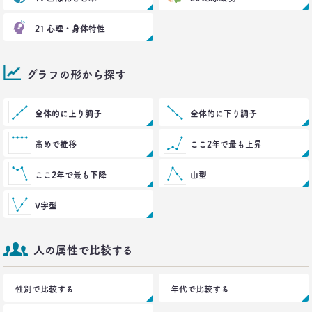
生活総研 上席研究員/コピーライター
前沢 裕文
21 心理・身体特性
2021.02.09
「43歳からおじさん」が調査で判明！
グラフの形から探す
「7つの特徴」を大分析
--日経クロストレンド 連載①--
生活総研 上席研究員/コピーライター
全体的に上り調子
全体的に下り調子
前沢 裕文
高めで推移
ここ2年で最も上昇
2019.10.29
人気コスプレイヤー･伊織もえさんに聞く 仮装とは
ここ2年で最も下降
山型
大分違う｢本気コスプレイヤー｣の世界
生活総研 上席研究員/コピーライター
V字型
前沢 裕文
2019.08.28
人の属性で比較する
日本人男性の｢寿司･ラーメン離れ｣
意外な実態
性別で比較する
年代で比較する
生活総研 上席研究員/コピーライター
前沢 裕文