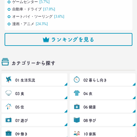
ゲームセンター
[5.7%]
2021.04.26
自動車・ドライブ
[17.0%]
コロナで｢占いを信じる｣20代女性が増える理由―調
オートバイ・ツーリング
[3.6%]
査とインタビューで判明した大きな変化
漫画・アニメ
[24.3%]
生活総研 上席研究員
荒井 自如
ランキングを見る
2021.04.19
40代おじさんに黄信号 「男女平等感」が世の中と
ズレている!?
カテゴリーから探す
–日経クロストレンド 連載⑧–
生活総研 上席研究員/コピーライター
前沢 裕文
01 生活気流
02 暮らし向き
2021.03.11
03 食
04 衣
「お金持ちへの憧れ」は徐々に減る？
若者はなりたい自分を投影
05 住
06 健康
–日経クロストレンド 連載⑦–
生活総研 上席研究員
07 遊び
08 学び
近藤 裕香
09 働き
10 家族