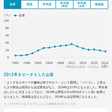
年代別
年代別
全体
性別
年代別
地域別
(男性)
(女性)
2021.12.14
( % )
犬派と猫派を49項目で徹底分析！
全体
性格、価値観、消費行動に大差
100
–日経クロストレンド 連載⑳–
80
生活総研 上席研究員/コピーライター
前沢 裕文
60
40
2021.11.29
20
40代おじさんの人生は最低の50点台
救いの言葉を住職に求めた
0
–日経クロストレンド 連載⑲–
1992
1996
2000
2004
2008
2012
2016
2020
2024
( 年 )
(博報堂生活総研「生活定点」調査)
生活総研 上席研究員/コピーライター
前沢 裕文
2012年をピークとした山型
「よくするスポーツや趣味は何ですか？」という質問に「パソコン」と答え
2021.11.25
た人の割合は前回からほぼ変化がなく、2024年は15.9%となりました。男女差
幸福度は最下位 50代男性を襲う
はしだいに大きくなっており、2024年は男性の方が約16ポイント高い結果と
「定年前の3つのブルー」
なりました。地域差はほとんどなく、2024年もほぼ同率になりました。
–日経クロストレンド 連載⑱–
※ このテキストはプログラムにより自動生成されています
生活総研 上席研究員
佐香 孝