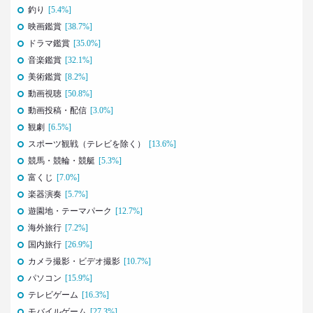
釣り
[5.4%]
2021.09.09
映画鑑賞
[38.7%]
ロンブー田村淳が思う「かっこいい40代おじさん」
ドラマ鑑賞
[35.0%]
とその理由
音楽鑑賞
[32.1%]
–日経クロストレンド 連載⑭–
美術鑑賞
[8.2%]
生活総研 上席研究員/コピーライター
前沢 裕文
動画視聴
[50.8%]
動画投稿・配信
[3.0%]
2021.08.12
観劇
[6.5%]
「40代おじさん」の妻は幸せか？
スポーツ観戦（テレビを除く）
[13.6%]
夫婦間ギャップに見る危機
競馬・競輪・競艇
[5.3%]
–日経クロストレンド 連載⑬–
富くじ
[7.0%]
生活総研 上席研究員/コピーライター
楽器演奏
[5.7%]
前沢 裕文
遊園地・テーマパーク
[12.7%]
海外旅行
[7.2%]
2021.07.06
Z世代とシニア、上司と部下の板挟みで、40代おじ
国内旅行
[26.9%]
さんは右往左往？
カメラ撮影・ビデオ撮影
[10.7%]
–日経クロストレンド 連載⑫–
パソコン
[15.9%]
生活総研 上席研究員/コピーライター
テレビゲーム
[16.3%]
前沢 裕文
モバイルゲーム
[27.3%]