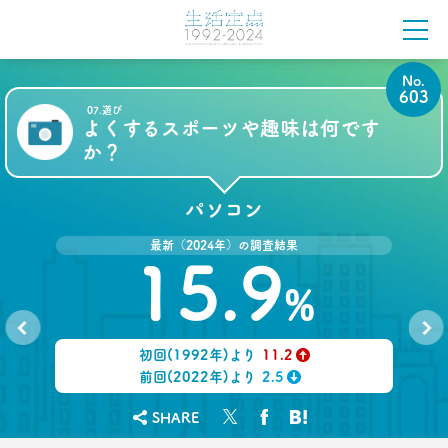
2022.02.21
40代おじさんでもすぐ書ける
No.
“モテリプ”の三原則とは？
603
–日経クロストレンド 連載㉓–
07.遊び
よくするスポーツや趣味は何です
生活総研 上席研究員/コピーライター
前沢 裕文
か？
2022.02.21
パソコン
グラドルに聞く＆調査に見る
おじさんの“発言”が嫌われるワケ
最新（2024年）の調査結果
–日経クロストレンド 連載㉒–
15.9
生活総研 上席研究員/コピーライター
%
前沢 裕文
2022.02.03
初回(1992年)より
11.2
子ども思いの「40代おじさん」に送る
No.
No.
602
604
↑
前回(2022年)より
2.5
“ドミニカ流”子育て法
↓
–日経クロストレンド 連載㉑–
SHARE
生活総研 上席研究員/コピーライター
前沢 裕文