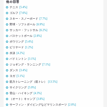
他の回答
テニス
[5.4%]
2021.10.12
ゴルフ
[7.6%]
40代おじさんに共感？
奥田民生も自信がなくてビビり!?
スキー・スノーボード
[7.7%]
–日経クロストレンド 連載⑰–
野球・ソフトボール
[6.9%]
生活総研 上席研究員/コピーライター
サッカー・フットサル
[6.2%]
前沢 裕文
バスケットボール
[2.8%]
ボウリング
[5.4%]
2021.10.12
ビリヤード
[1.2%]
奥田民生は「おじさん」を
水泳
[4.2%]
ユニコーンの武器にした
–日経クロストレンド 連載⑯–
バドミントン
[3.1%]
生活総研 上席研究員/コピーライター
ジョギング・ランニング
[7.1%]
前沢 裕文
ダンス
[3.4%]
ヨガ
[5.1%]
2021.09.09
筋力トレーニング（筋トレ）
[13.5%]
40代おじさん・ロンブー淳 人生満点じゃない理由
サイクリング
[5.9%]
は日光東照宮？
登山・ハイキング
[4.3%]
–日経クロストレンド 連載⑮–
（オート）キャンプ
[3.8%]
生活総研 上席研究員/コピーライター
前沢 裕文
サーフィン・ダイビングなどマリンスポーツ
[2.0%]