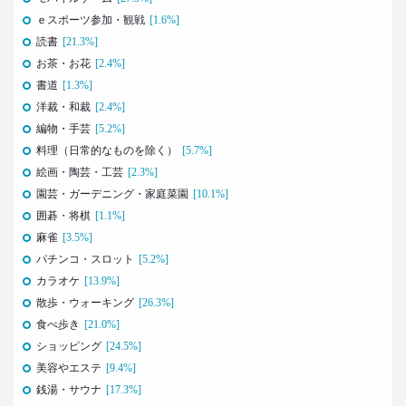
ｅスポーツ参加・観戦
[1.6%]
2021.07.06
読書
[21.3%]
40代おじさんはキス派？ラブレター派？ 二択から
見える意識
お茶・お花
[2.4%]
–日経クロストレンド 連載⑪–
書道
[1.3%]
生活総研 上席研究員/コピーライター
洋裁・和裁
[2.4%]
前沢 裕文
編物・手芸
[5.2%]
料理（日常的なものを除く）
[5.7%]
2021.05.31
絵画・陶芸・工芸
[2.3%]
40代おじさんの生き様は「30点」？
園芸・ガーデニング・家庭菜園
[10.1%]
精神科医による処方箋
–日経クロストレンド 連載⑩–
囲碁・将棋
[1.1%]
生活総研 上席研究員/コピーライター
麻雀
[3.5%]
前沢 裕文
パチンコ・スロット
[5.2%]
カラオケ
[13.9%]
2021.05.31
散歩・ウォーキング
[26.3%]
40代おじさんの意識を精神科医が分析 悲しい性を
食べ歩き
[21.0%]
メッタ斬り!?
ショッピング
[24.5%]
–日経クロストレンド 連載⑨–
美容やエステ
[9.4%]
生活総研 上席研究員/コピーライター
前沢 裕文
銭湯・サウナ
[17.3%]