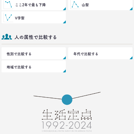
ここ2年で最も下降
2021.02.25
山型
たこ焼きが1位？ 和食が消えた？
好きな料理ランキング大激変
V字型
–日経クロストレンド 連載③–
生活総研 主席研究員
夏山 明美
人の属性で比較する
2021.02.09
性別で比較する
年代で比較する
足りないのはお金より時間
40代おじさんの幸せは“時産”にあり
--日経クロストレンド 連載②--
地域で比較する
生活総研 上席研究員/コピーライター
前沢 裕文
2021.02.09
「43歳からおじさん」が調査で判明！
「7つの特徴」を大分析
--日経クロストレンド 連載①--
生活総研 上席研究員/コピーライター
前沢 裕文