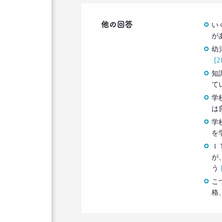
他の回答
い
が
幼
[2
知
て
学
は
学
を
Ｉ
が
う
こ
格