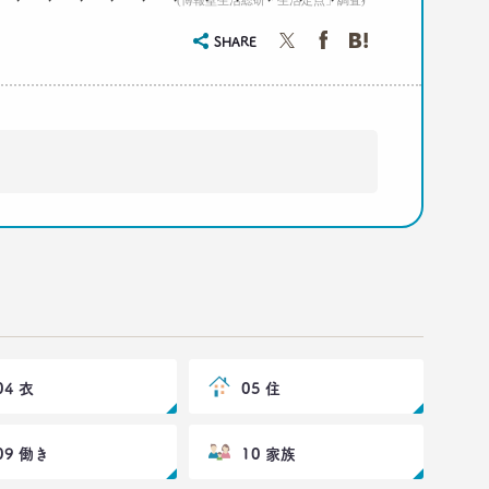
(博報堂生活総研「生活定点」調査)
SHARE
04 衣
05 住
09 働き
10 家族