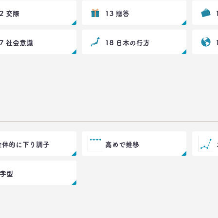
12 交際
13 贈答
17 社会意識
18 日本の行方
全体的に下り調子
高めで推移
V字型