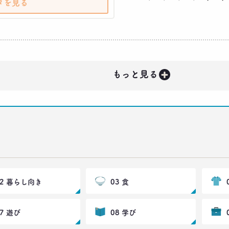
タを見る
+
もっと見る
02 暮らし向き
03 食
07 遊び
08 学び