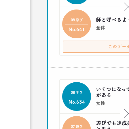
師と呼べるよ
08 学び
全体
No.641
このデー
いくつになっ
08 学び
がある
No.634
女性
遊びでも達成
07 遊び