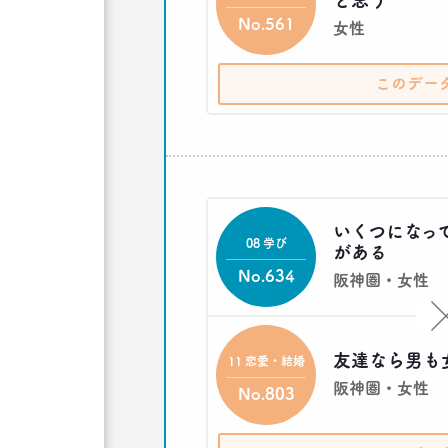
と思う
No.561
女性
このデー
いくつになっ
08 学び
がある
No.634
阪神圏・女性
友達なら男も
11 恋愛・結婚
阪神圏・女性
No.803