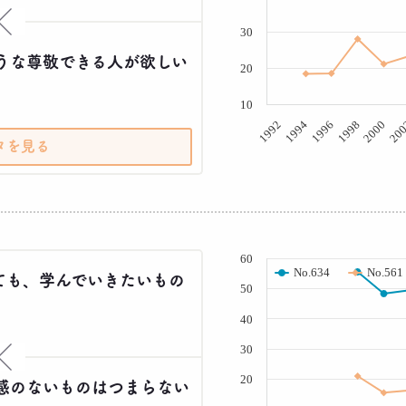
×
30
うな尊敬できる人が欲しい
20
10
20
2000
1998
1996
1994
1992
タを見る
( % )
60
No.634
No.561
ても、学んでいきたいもの
50
40
30
×
20
感のないものはつまらない