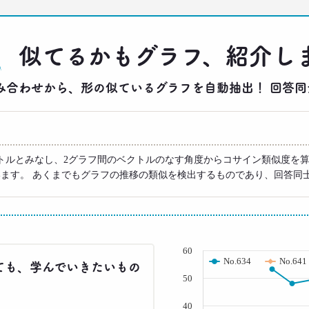
似てるかもグラフ、紹介し
りの組み合わせから、形の似ているグラフを自動抽出！ 回
トルとみなし、2グラフ間のベクトルのなす角度からコサイン類似度を算
います。 あくまでもグラフの推移の類似を検出するものであり、回答同
( % )
60
No.634
No.641
ても、学んでいきたいもの
50
40