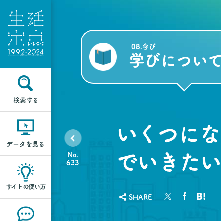
08.学び
学びについ
検索する
いくつにな
データを見る
でいきたい
No.
633
サイトの使い方
SHARE