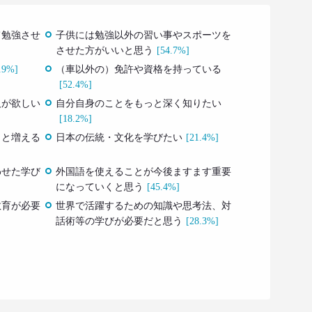
て勉強させ
子供には勉強以外の習い事やスポーツを
させた方がいいと思う
[54.7%]
.9%]
（車以外の）免許や資格を持っている
[52.4%]
人が欲しい
自分自身のことをもっと深く知りたい
[18.2%]
っと増える
日本の伝統・文化を学びたい
[21.4%]
わせた学び
外国語を使えることが今後ますます重要
になっていくと思う
[45.4%]
教育が必要
世界で活躍するための知識や思考法、対
話術等の学びが必要だと思う
[28.3%]