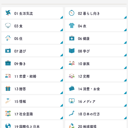
–日経クロストレンド 連載⑩–
生活総研 上席研究員/コピーライター
前沢 裕文
01 生活気流
02 暮らし向き
03 食
2021.05.31
04 衣
40代おじさんの意識を精神科医が分析 悲しい性を
メッタ斬り!?
05 住
06 健康
–日経クロストレンド 連載⑨–
生活総研 上席研究員/コピーライター
07 遊び
08 学び
前沢 裕文
09 働き
10 家族
2021.04.26
コロナで｢占いを信じる｣20代女性が増える理由―調
11 恋愛・結婚
12 交際
査とインタビューで判明した大きな変化
生活総研 上席研究員
13 贈答
14 消費・お金
荒井 自如
15 情報
16 メディア
2021.04.19
40代おじさんに黄信号 「男女平等感」が世の中と
17 社会意識
18 日本の行方
ズレている!?
–日経クロストレンド 連載⑧–
19 国際化と日本
20 地球環境