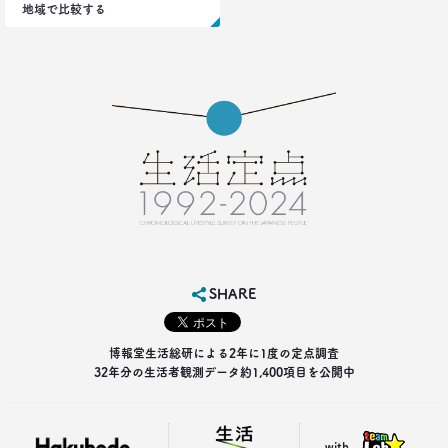
地域で比較する
生活総研 上席研究員/コピーライター
前沢 裕文
2021.02.25
シュフからシェフに！
オンラインで「我が家の食卓」が変わる
–日経クロストレンド 連載④–
生活総研 主席研究員
夏山 明美
2021.02.25
たこ焼きが1位？ 和食が消えた？
好きな料理ランキング大激変
–日経クロストレンド 連載③–
SHARE
生活総研 主席研究員
夏山 明美
博報堂生活総研による2年に1度の定点調査
32年分の生活者観測データ約1,400項目を公開中
2021.02.09
足りないのはお金より時間
40代おじさんの幸せは“時産”にあり
--日経クロストレンド 連載②--
with