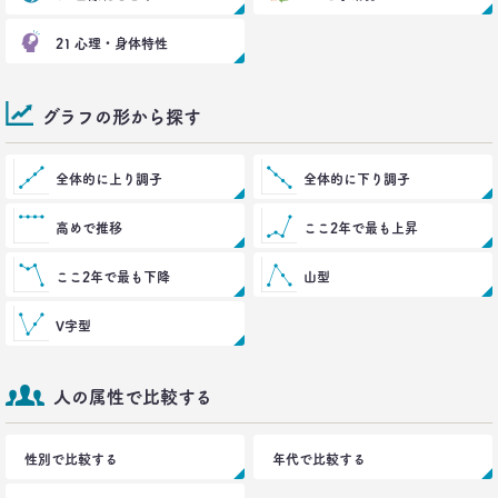
生活総研 上席研究員/コピーライター
前沢 裕文
21 心理・身体特性
2021.03.11
「お金持ちへの憧れ」は徐々に減る？
グラフの形から探す
若者はなりたい自分を投影
–日経クロストレンド 連載⑦–
生活総研 上席研究員
全体的に上り調子
全体的に下り調子
近藤 裕香
高めで推移
ここ2年で最も上昇
2021.03.11
世代間ギャップを学べる魔法の質問
ここ2年で最も下降
山型
「お金持ちって誰ですか？」
–日経クロストレンド 連載⑥–
V字型
生活総研 上席研究員
近藤 裕香
人の属性で比較する
2021.03.01
40代おじさん必読！
J.Y. パーク氏に学ぶ 「褒めワード」
性別で比較する
年代で比較する
ベスト5
--日経クロストレンド 連載⑤--