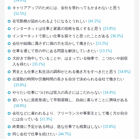
[14.9%]
–日経クロストレンド 連載⑯–
キャリアアップのためには、会社を替わってもかまわないと思う
生活総研 上席研究員/コピーライター
[52.5%]
前沢 裕文
在宅勤務が認められるようになるとうれしい
[41.2%]
インターネットは仕事と家庭の垣根を低くすると思う
[23.8%]
2021.09.09
インターネットで新しい仕事を探そうと思ったことがある
[36.3%]
40代おじさん・ロンブー淳 人生満点じゃない理由
は日光東照宮？
会社や組織に属さずに個の力を活かして働きたい
[13.2%]
–日経クロストレンド 連載⑮–
仕事を通じて世の中にある問題を解決していきたい
[13.1%]
生活総研 上席研究員/コピーライター
大好きで熱中していることや、はまっている物事で、こづかいや副収
前沢 裕文
入を得たい
[35.1%]
男女とも仕事と私生活の調和がとれる働き方をすべきだと思う
[54.9%]
2021.09.09
出退勤の時間や労働時間の長さを自分で決められる会社で働きたい
ロンブー田村淳が思う「かっこいい40代おじさん」
[35.0%]
とその理由
やりたい仕事につければ収入の高さにはこだわらない
[14.4%]
–日経クロストレンド 連載⑭–
若いうちに資産形成して早期退職し、自由に暮らすことに興味がある
生活総研 上席研究員/コピーライター
[18.9%]
前沢 裕文
会社などに雇われるより、フリーランスや事業主として働く方が自分
には合っている
[11.3%]
2021.08.12
終業後に予定がある時は、急な仕事でも残業はしない
[35.8%]
「40代おじさん」の妻は幸せか？
同じ会社で仕事を続けたい
[44.7%]
夫婦間ギャップに見る危機