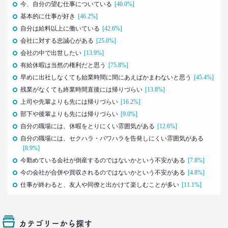
–日経クロストレンド 連載⑬–
今、自分の望む仕事についている
[40.0%]
生活総研 上席研究員/コピーライター
基本的に仕事が好き
[46.2%]
前沢 裕文
自分は給料以上に働いている
[42.6%]
会社に対する忠誠心がある
[25.0%]
2021.07.06
会社の中で出世したい
[13.9%]
Z世代とシニア、上司と部下の板挟みで、40代おじ
有給休暇は当然の権利だと思う
[75.8%]
さんは右往左往？
早めに出社しなくても始業時間に間にあえばかまわないと思う
[45.4%]
–日経クロストレンド 連載⑫–
残業がなくても終業時間直後には帰りづらい
[13.8%]
生活総研 上席研究員/コピーライター
前沢 裕文
上司や先輩よりも先には帰りづらい
[16.2%]
部下や後輩よりも先には帰りづらい
[9.0%]
2021.07.06
自分の職場には、休暇をとりにくい雰囲気がある
[12.6%]
40代おじさんはキス派？ラブレター派？ 二択から
自分の職場には、セクハラ・パワハラを告発しにくい雰囲気がある
見える意識
[8.9%]
–日経クロストレンド 連載⑪–
今勤めている会社が倒産するのではないかという不安がある
[7.8%]
生活総研 上席研究員/コピーライター
今の会社が合併や買収されるのではないかという不安がある
[4.8%]
前沢 裕文
仕事が終わると、友人や同僚と出かけて楽しむことが多い
[11.1%]
2021.05.31
40代おじさんの生き様は「30点」？
精神科医による処方箋
カテゴリーから探す