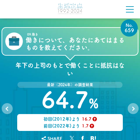
調査で分かった新定義
–日経クロストレンド 連載㉕–
生活総研 主席研究員
夏山 明美
No.
659
2022.03.23
09.働き
働きについて、あなたにあてはまる
愛される「40代おじさん」の分岐点
ものを教えてください。
弘中綾香アナに学ぶ
–日経クロストレンド 連載㉔–
生活総研 上席研究員/コピーライター
年下の上司のもとで働くことに抵抗はな
前沢 裕文
い
2022.02.21
最新（2024年）の調査結果
40代おじさんでもすぐ書ける
64.7
“モテリプ”の三原則とは？
%
–日経クロストレンド 連載㉓–
生活総研 上席研究員/コピーライター
前沢 裕文
初回(2012年)より
16.7
No.
No.
658
660
↑
前回(2022年)より
1.7
2022.02.21
↑
グラドルに聞く＆調査に見る
SHARE
おじさんの“発言”が嫌われるワケ