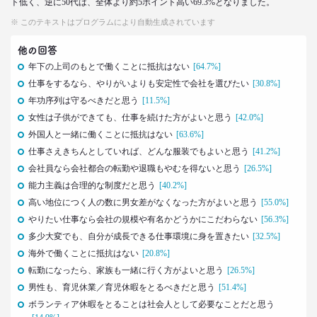
ト低く、逆に50代は、全体より約5ポイント高い69.3%となりました。
–日経クロストレンド 連載⑲–
※ このテキストはプログラムにより自動生成されています
生活総研 上席研究員/コピーライター
前沢 裕文
他の回答
年下の上司のもとで働くことに抵抗はない
[64.7%]
2021.11.25
仕事をするなら、やりがいよりも安定性で会社を選びたい
[30.8%]
幸福度は最下位 50代男性を襲う
年功序列は守るべきだと思う
[11.5%]
「定年前の3つのブルー」
–日経クロストレンド 連載⑱–
女性は子供ができても、仕事を続けた方がよいと思う
[42.0%]
生活総研 上席研究員
外国人と一緒に働くことに抵抗はない
[63.6%]
佐香 孝
仕事さえきちんとしていれば、どんな服装でもよいと思う
[41.2%]
会社員なら会社都合の転勤や退職もやむを得ないと思う
[26.5%]
2021.10.12
能力主義は合理的な制度だと思う
[40.2%]
40代おじさんに共感？
高い地位につく人の数に男女差がなくなった方がよいと思う
[55.0%]
奥田民生も自信がなくてビビり!?
やりたい仕事なら会社の規模や有名かどうかにこだわらない
–日経クロストレンド 連載⑰–
[56.3%]
多少大変でも、自分が成長できる仕事環境に身を置きたい
生活総研 上席研究員/コピーライター
[32.5%]
前沢 裕文
海外で働くことに抵抗はない
[20.8%]
転勤になったら、家族も一緒に行く方がよいと思う
[26.5%]
2021.10.12
男性も、育児休業／育児休暇をとるべきだと思う
[51.4%]
奥田民生は「おじさん」を
ボランティア休暇をとることは社会人として必要なことだと思う
ユニコーンの武器にした