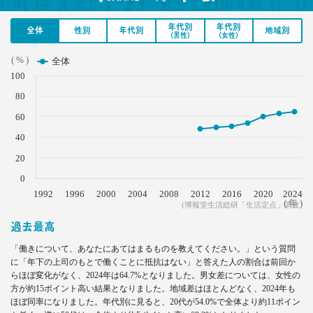
–日経クロストレンド 連載㉒–
年代別
年代別
生活総研 上席研究員/コピーライター
全体
性別
年代別
地域別
(男性)
(女性)
前沢 裕文
( % )
全体
2022.02.03
100
子ども思いの「40代おじさん」に送る
80
“ドミニカ流”子育て法
–日経クロストレンド 連載㉑–
60
生活総研 上席研究員/コピーライター
40
前沢 裕文
20
0
2021.12.14
犬派と猫派を49項目で徹底分析！
1992
1996
2000
2004
2008
2012
2016
2020
2024
( 年 )
(博報堂生活総研「生活定点」調査)
性格、価値観、消費行動に大差
–日経クロストレンド 連載⑳–
過去最高
生活総研 上席研究員/コピーライター
前沢 裕文
「働きについて、あなたにあてはまるものを教えてください。」という質問
に「年下の上司のもとで働くことに抵抗はない」と答えた人の割合は前回か
らほぼ変化がなく、2024年は64.7%となりました。男女差については、女性の
2021.11.29
方が約15ポイント高い結果となりました。地域差はほとんどなく、2024年も
40代おじさんの人生は最低の50点台
ほぼ同率になりました。年代別に見ると、20代が54.0%で全体より約11ポイン
救いの言葉を住職に求めた