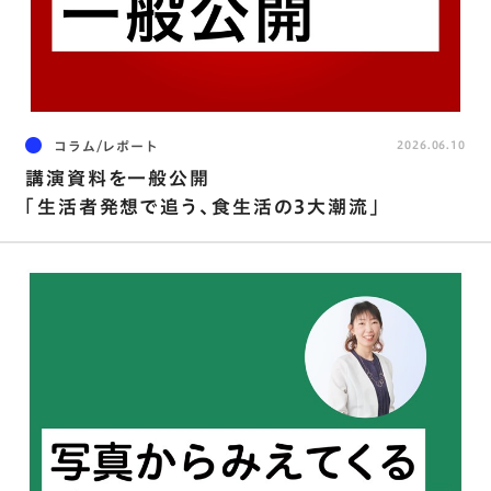
コラム/レポート
2026.06.10
講演資料を⼀般公開
「⽣活者発想で追う､⾷⽣活の3⼤潮流」