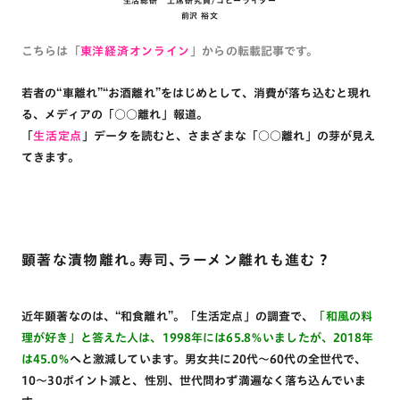
生活総研 上席研究員/コピーライター
前沢 裕文
こちらは「
東洋経済オンライン
」からの転載記事です。
若者の“車離れ”“お酒離れ”をはじめとして、消費が落ち込むと現れ
る、メディアの「○○離れ」報道。
「
生活定点
」データを読むと、さまざまな「○○離れ」の芽が見え
てきます。
顕著な漬物離れ。寿司、ラーメン離れも進む？
近年顕著なのは、“和食離れ”。「生活定点」の調査で、
「和風の料
理が好き」と答えた人は、1998年には65.8％いましたが、2018年
は45.0％
へと激減しています。男女共に20代～60代の全世代で、
10～30ポイント減と、性別、世代問わず満遍なく落ち込んでいま