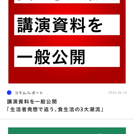
コラム/レポート
2026.06.10
講演資料を⼀般公開
「⽣活者発想で追う､⾷⽣活の3⼤潮流」