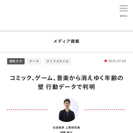
生活総研
メディア掲載
2023.07.04
研究タグ
データ
ライフスタイル
コミック、ゲーム、音楽から消えゆく年齢の
壁 行動データで判明
生活総研 上席研究員
伊藤 耕太